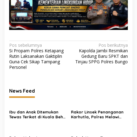
Navigasi
Pos sebelumnya
Pos berikutnya
Si Propam Polres Ketapang
Kapolda Jambi Resmikan
pos
Rutin Laksanakan Gaktiplin
Gedung Baru SPKT dan
Guna Cek Sikap Tampang
Tinjau SPPG Polres Bungo
Personel
News Feed
Ibu dan Anak Ditemukan
Rakor Linsek Penanganan
Tewas Terikat di Kuala Behe
Karhutla, Polres Melawi
Landak, Polisi Selidiki
Siap Personel dan Randis
Kasusnya