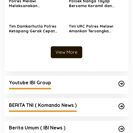
Polres Melawi
Polsek Nanga Tayap
Melaksanakan
Bersama Koramil dan
Pengamanan Ibadah
Perangkat Desa Cek Lokasi
Jemaat Gereja Santa
PETI di Desa Mensubang
Perawan Maria Di Angkat
Ke Surga
Tim Damkarhutla Polres
Tim URC Polres Melawi
Ketapang Gerak Cepat
Amankan Tersangka
Padamkan Karhutla di Km 8
Pencurian Sepeda Motor di
Pelang–Kepuluk
Desa Paal
View More
Youtube IBI Group
BERITA TNI ( Komando News )
Berita Umum ( IBI News )