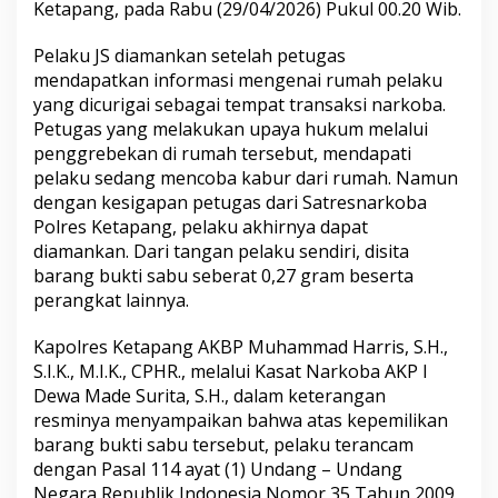
Ketapang, pada Rabu (29/04/2026) Pukul 00.20 Wib.
Pelaku JS diamankan setelah petugas
mendapatkan informasi mengenai rumah pelaku
yang dicurigai sebagai tempat transaksi narkoba.
Petugas yang melakukan upaya hukum melalui
penggrebekan di rumah tersebut, mendapati
pelaku sedang mencoba kabur dari rumah. Namun
dengan kesigapan petugas dari Satresnarkoba
Polres Ketapang, pelaku akhirnya dapat
diamankan. Dari tangan pelaku sendiri, disita
barang bukti sabu seberat 0,27 gram beserta
perangkat lainnya.
Kapolres Ketapang AKBP Muhammad Harris, S.H.,
S.I.K., M.I.K., CPHR., melalui Kasat Narkoba AKP I
Dewa Made Surita, S.H., dalam keterangan
resminya menyampaikan bahwa atas kepemilikan
barang bukti sabu tersebut, pelaku terancam
dengan Pasal 114 ayat (1) Undang – Undang
Negara Republik Indonesia Nomor 35 Tahun 2009