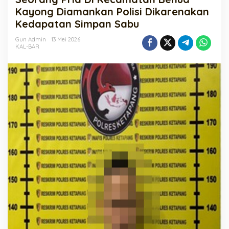
Kecamatan
Kayong Diamankan Polisi Dikarenakan
Benua
Kedapatan Simpan Sabu
Kayong
Diamankan
Gun Admin
13 Mei 2026
Polisi
KAL-BAR
Dikarenakan
Kedapatan
Simpan
Sabu