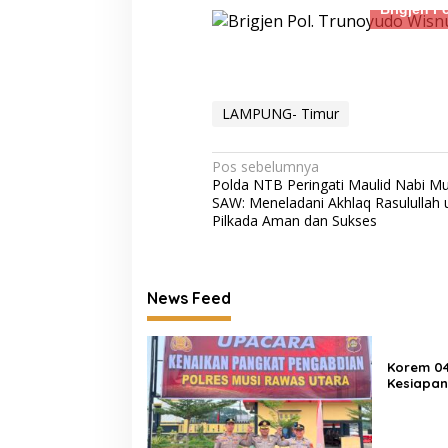
Brigjen P
Ganjal ATM Lintas Propinsi
Paket Sembako D
Bogor
LAMPUNG- Timur
Navigasi
Pos sebelumnya
Polda NTB Peringati Maulid Nabi
pos
SAW: Meneladani Akhlaq Rasulullah 
Pilkada Aman dan Sukses
Datang Tanpa Khawatir, Pulang
Momen Keakraban
Membawa Kepuasan! Pelayanan
Pati dan Ketua B
Humanis Samsat Semarang 2 Siap
Berbagi Ceria di
Melayani Anda
Bhayangkari
News Feed
Korem 0
Kesiapan
Jelang Au