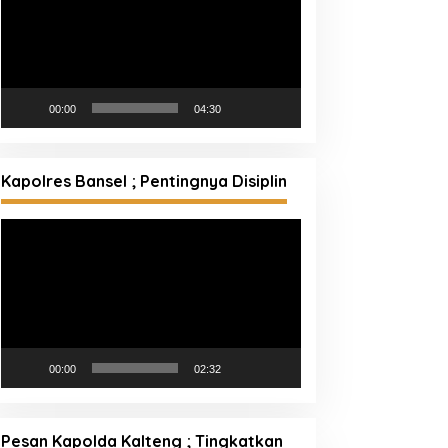
00:00
04:30
Kapolres Bansel ; Pentingnya Disiplin
Pemutar
Video
00:00
02:32
Pesan Kapolda Kalteng ; Tingkatkan