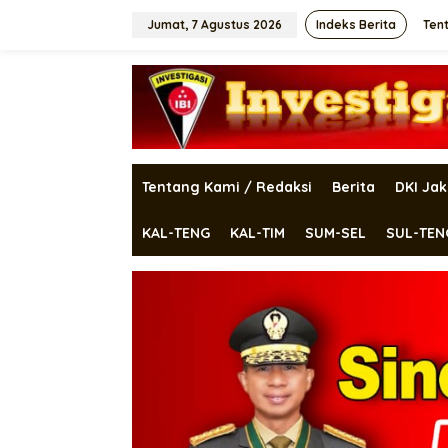
Lewati
ke
Jumat, 7 Agustus 2026
Indeks Berita
Ten
konten
Tentang Kami / Redaksi
Berita
DKI Jak
KAL-TENG
KAL-TIM
SUM-SEL
SUL-TEN