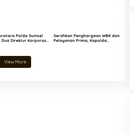
uratara Polda Sumsel
Serahkan Penghargaan WBK dan
 Dua Direktur Korporasi
Pelayanan Prima, Kapolda
Tersangka Tragedi Maut
Sumsel Tekankan Perkuat
Pelayanan Publik
View More