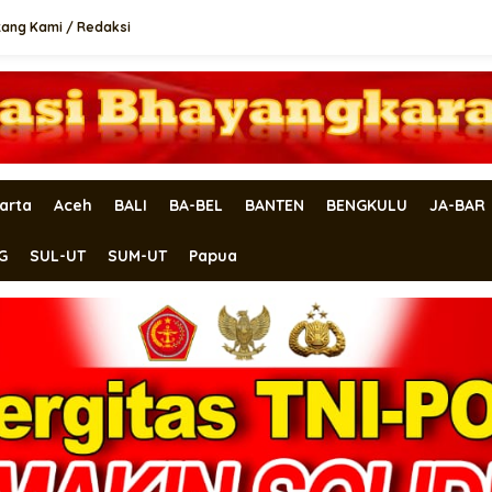
tang Kami / Redaksi
arta
Aceh
BALI
BA-BEL
BANTEN
BENGKULU
JA-BAR
G
SUL-UT
SUM-UT
Papua