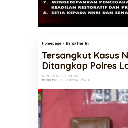
Tersangkut
Homepage
/
Berita Hari Ini
Kasus
Tersangkut Kasus 
Narkoba,
2
Ditangkap Polres 
Warga
Ditangkap
Polres
Selvi
20 September 2024
Lamtim
Berita Hari Ini
,
LAMPUNG
,
POLRI