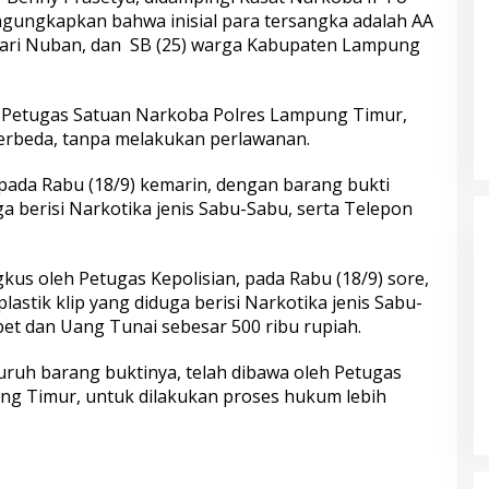
ngungkapkan bahwa inisial para tersangka adalah AA
ari Nuban, dan SB (25) warga Kabupaten Lampung
h Petugas Satuan Narkoba Polres Lampung Timur,
erbeda, tanpa melakukan perlawanan.
 pada Rabu (18/9) kemarin, dengan barang bukti
 Kembalikan 67
Buron Kasus Peredaran Ekstasi,
ga berisi Narkotika jenis Sabu-Sabu, serta Telepon
a Pemilik yang
Haradongan Simanjuntak Berhasil
Ditangkap di Riau
us oleh Petugas Kepolisian, pada Rabu (18/9) sore,
lastik klip yang diduga berisi Narkotika jenis Sabu-
t dan Uang Tunai sebesar 500 ribu rupiah.
luruh barang buktinya, telah dibawa oleh Petugas
ng Timur, untuk dilakukan proses hukum lebih
yangkara ke-80,
Sambut Hari Bhayangkara ke-80,
Salurkan 1.000
Polri Bedah 80 Rumah Layak Huni,