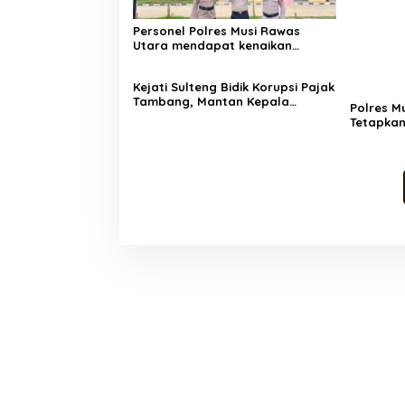
Personel Polres Musi Rawas
Utara mendapat kenaikan
pangkat pengabdian, yakni
Kabag Perencanaan yang kini
Kejati Sulteng Bidik Korupsi Pajak
berpangkat Kompol, naik
Tambang, Mantan Kepala
setingkat dari AKBP.
Polres M
Bapenda Donggala Resmi
Tetapkan
Tersangka
sebagai 
Bus ALS