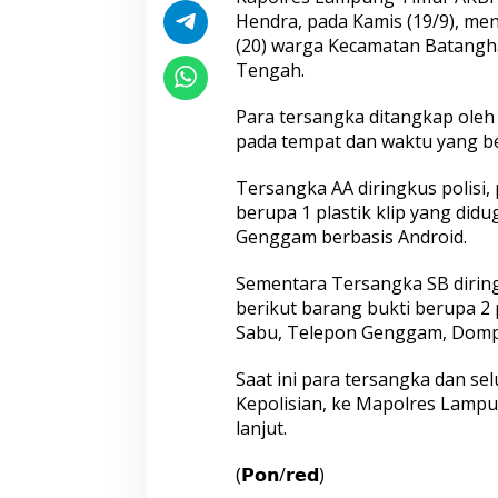
Aceh hingga Mabes Polri
Hendra, pada Kamis (19/9), me
(20) warga Kecamatan Batangh
Tengah.
Para tersangka ditangkap ole
pada tempat dan waktu yang b
Tersangka AA diringkus polisi,
Wakapolri: Bergabungnya Irjen
Polda Metro Jaya
berupa 1 plastik klip yang didu
Pol. Susilo Teguh Raharjo ke UBISA
Kendaraan kepad
Perkuat Jejaring Nasional Pusat
Sah
Genggam berbasis Android.
Studi Kepolisian
Sementara Tersangka SB diringk
berikut barang bukti berupa 2 p
Sabu, Telepon Genggam, Dompe
Saat ini para tersangka dan se
Kepolisian, ke Mapolres Lampu
lanjut.
Satreskrim Polres Tasikmalaya
Sambut Hari Bha
(𝗣𝗼𝗻/𝗿𝗲𝗱)
Kota Amankan 3 Pelaku Kasus
Puslitbang Polri 