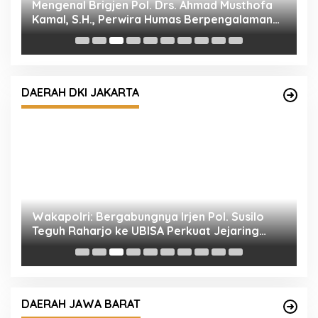
Mengenal Brigjen Pol. Drs. Ahmad Musthofa
P
Kamal, S.H., Perwira Humas Berpengalaman
M
dengan Rekam Jejak Pengabdian dari Aceh
P
hingga Mabes Polri
DAERAH DKI JAKARTA
l
Wakapolri: Bergabungnya Irjen Pol. Susilo
P
Teguh Raharjo ke UBISA Perkuat Jejaring
k
Nasional Pusat Studi Kepolisian
DAERAH JAWA BARAT