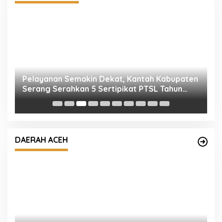
Pelayanan Semakin Dekat, Kantah Kabupaten
B
,
Serang Serahkan 5 Sertipikat PTSL Tahun
J
Anggaran 2026 Langsung ke Rumah Warga di
Desa Toyomerto
DAERAH ACEH