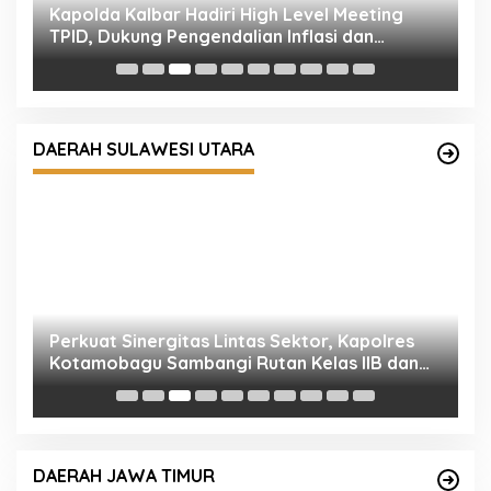
P
P
S
Perkuat Sinergitas Lintas Sektor, Kapolres
Kotamobagu Sambangi Rutan Kelas IIB dan
DAERAH SULAWESI UTARA
Balai Taman Nasional Bogani Nani Wartabone
P
K
I
DAERAH JAWA TIMUR