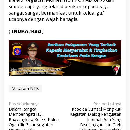
melalui kegiatan Momen HUT POMAD ke 78 dan
semoga apa yang telah diberikan kepada saya
sangat sangat bermanfaat untuk keluarga,”
ucapnya dengan wajah bahagia.
( 𝗜𝗡𝗗𝗥𝗔 /𝗥𝗲𝗱 )
Mataram NTB
Navigasi
Pos sebelumnya
Pos berikutnya
Dalam Rangka
Kapolda Sumsel Mengikuti
pos
Memperingati HUT
Kegiatan Dialog Penguatan
Bhayangkara Ke-78, Polres
Internal Polri Yang
Ogan Ilir Gelar Kegiatan
Diselenggarakan Oleh
Donor Darah
Divhumas Polri Melalui