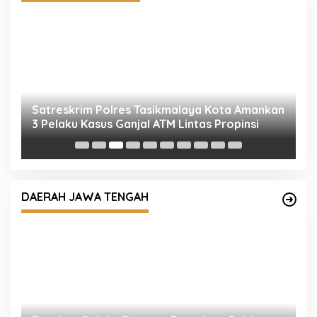
Satreskrim Polres Tasikmalaya Kota Amankan
S
3 Pelaku Kasus Ganjal ATM Lintas Propinsi
P
D
DAERAH JAWA TENGAH