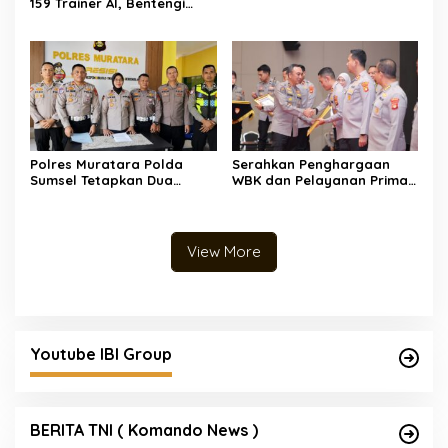
159 Trainer AI, Bentengi
Pelajar dari Kejahatan
Siber
Polres Muratara Polda
Serahkan Penghargaan
Sumsel Tetapkan Dua
WBK dan Pelayanan Prima,
Direktur Korporasi sebagai
Kapolda Sumsel Tekankan
Tersangka Tragedi Maut
Perkuat Pelayanan Publik
Bus ALS
View More
Youtube IBI Group
BERITA TNI ( Komando News )