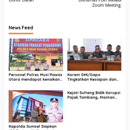
Zoom Meeting.
News Feed
Personel Polres Musi Rawas
Korem 044/Gapo
Utara mendapat kenaikan
Tingkatkan Kesiapan dan
pangkat pengabdian, yakni
Akuntabilitas Jelang Audit
Kabag Perencanaan yang
Itjen TNI
Kejati Sulteng Bidik Korupsi
kini berpangkat Kompol,
Pajak Tambang, Mantan
naik setingkat dari AKBP.
Kepala Bapenda Donggala
Resmi Tersangka
Kapolda Sumsel Siapkan