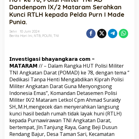
Polisi
Dandenpom lX/2 Mataram Serahkan
Militer
Kunci RTLH kepada Pelda Purn I Made
TNI
Punia.
AD
Dandenpom
Selvi
10 Juni 2024
lX/2
Berita Hari Ini
,
NTB
,
POLRI
,
TNI
Mataram
Serahkan
Kunci
RTLH
𝗜𝗻𝘃𝗲𝘀𝘁𝗶𝗴𝗮𝘀𝗶 𝗯𝗵𝗮𝘆𝗮𝗻𝗴𝗸𝗮𝗿𝗮 𝗰𝗼𝗺 =
kepada
𝗠𝗔𝗧𝗔𝗥𝗔𝗠 // – Dalam Rangka HUT Polisi Militer
Pelda
TNI Angkatan Darat (POMAD) ke 78, dengan tema ”
Purn
I
Dedikasi Tanpa Henti Mengabdikan Kiprah Polisi
Made
Militer Angkatan Darat Guna Menyongsong
Punia.
Indonesia Emas”, Komandan Detasemen Polisi
Militer lX/2 Mataram Letkol Cpm Ahmad Suraidy
SH,.M.H,mengecek dan menyerahkan langsung
kunci hasil bedah rumah tidak layak huni (RTLH)
kepada Purnawirawan TNI Angkatan Darat,
bertempat, Jln.Tanjung Raya, Gang Beji Dusun
Rendang Bajur, Desa Taman Sari, Kecamatan