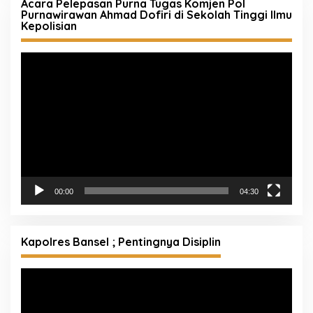
Acara Pelepasan Purna Tugas Komjen Pol
Purnawirawan Ahmad Dofiri di Sekolah Tinggi Ilmu
Kepolisian
Pemutar
Video
00:00
04:30
Kapolres Bansel ; Pentingnya Disiplin
Pemutar
Video