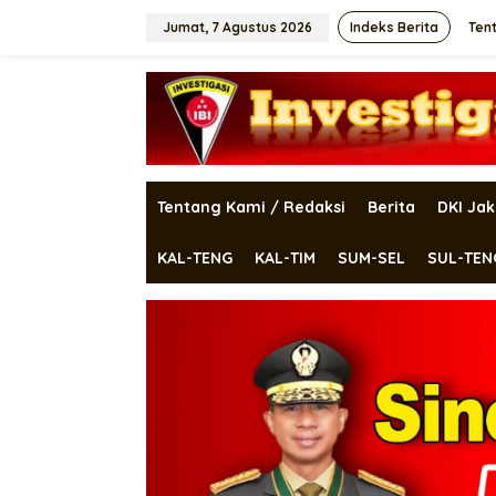
Lewati
ke
Jumat, 7 Agustus 2026
Indeks Berita
Ten
konten
Tentang Kami / Redaksi
Berita
DKI Jak
KAL-TENG
KAL-TIM
SUM-SEL
SUL-TEN