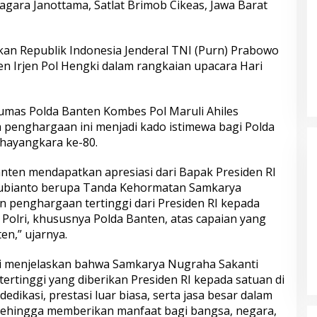
gara Janottama, Satlat Brimob Cikeas, Jawa Barat
an Republik Indonesia Jenderal TNI (Purn) Prabowo
 Pol. Drs. Ahmad
Polri Gandeng UPH dan Komdigi
n Irjen Pol Hengki dalam rangkaian upacara Hari
.H., Perwira
Edukasi Mahasiswa Cegah Judi
laman dengan
Online Lewat Program Polri Goes
gabdian dari
to Campus
mas Polda Banten Kombes Pol Maruli Ahiles
s Polri
enghargaan ini menjadi kado istimewa bagi Polda
hayangkara ke-80.
 Banten mendapatkan apresiasi dari Bapak Presiden RI
Subianto berupa Tanda Kehormatan Samkarya
n penghargaan tertinggi dari Presiden RI kepada
Polri, khususnya Polda Banten, atas capaian yang
en,” ujarnya.
bungnya Irjen
Polda Metro Jaya Kembalikan 67
 Raharjo ke UBISA
Kendaraan kepada Pemilik yang
li menjelaskan bahwa Samkarya Nugraha Sakanti
Nasional Pusat
Sah
rtinggi yang diberikan Presiden RI kepada satuan di
dedikasi, prestasi luar biasa, serta jasa besar dalam
sehingga memberikan manfaat bagi bangsa, negara,