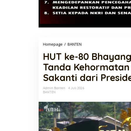
HUT
Homepage
/
BANTEN
ke-
HUT ke-80 Bhayang
80
Bhayangkara,
Tanda Kehormatan
Polda
Banten
Sakanti dari Presid
Raih
Tanda
Kehormatan
Admin Banten
4 Juli 2026
Samkarya
BANTEN
Nugraha
Sakanti
dari
Presiden
RI