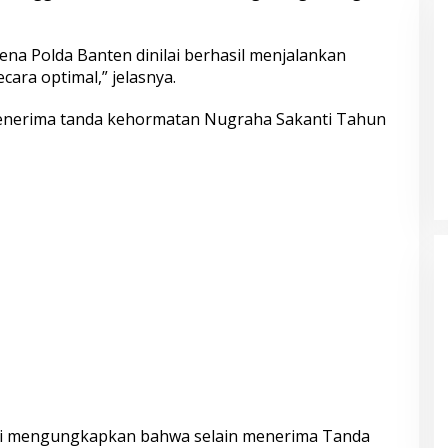
ena Polda Banten dinilai berhasil menjalankan
cara optimal,” jelasnya.
enerima tanda kehormatan Nugraha Sakanti Tahun
s Tasikmalaya
Sambut Hari Bhayangkara ke-80,
elaku Kasus
Puslitbang Polri Salurkan 1.000
 Propinsi
Paket Sembako Door to Door di
Bogor
angit Lewat
Kurang dari 5 Jam, Polisi Ringkus
 Spontan
Terduga Pencuri Motor Hasil
Borong
Laporan Call Center 110
uli mengungkapkan bahwa selain menerima Tanda
 Kecil