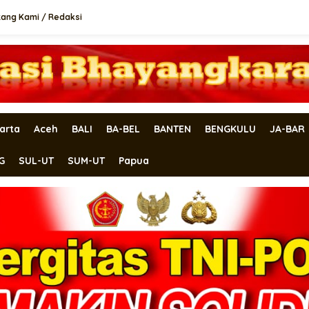
tang Kami / Redaksi
arta
Aceh
BALI
BA-BEL
BANTEN
BENGKULU
JA-BAR
G
SUL-UT
SUM-UT
Papua