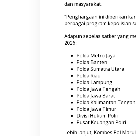
dan masyarakat.
“Penghargaan ini diberikan kar
berbagai program kepolisian se
Adapun sebelas satker yang m
Satreskim Polres Tasikmalaya
Satreskrim Polre
2026 :
Kota Ungkap Kasus Curanmor,
Kota Amankan 3 P
Satu Pelaku Residivis Diamankan
Ganjal ATM Lintas
Polda Metro Jaya
Polda Banten
Polda Sumatra Utara
Momen Keakraban Kapolresta
Pati dan Ketua Bhayangkari Saat
Polda Riau
Berbagi Ceria di TK Kemala
Polda Lampung
Bhayangkari
Polda Jawa Tengah
Polda Jawa Barat
Polda Kalimantan Tengah
Polda Jawa Timur
Divisi Hukum Polri
Mengetuk Pintu L
Pusat Keuangan Polri
Kepedulian: Aksi
Kapolresta Pati 
Lebih lanjut, Kombes Pol Mar
Dagangan Rakyat