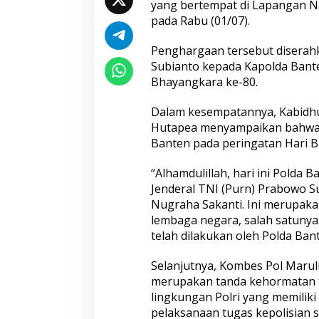
yang bertempat di Lapangan Na
pada Rabu (01/07).
Penghargaan tersebut diserahk
Seleksi Taruna Akpol Masuk Tahap
Mengenal Brigjen
Subianto kepada Kapolda Bante
Akhir, Wakapolri Pimpin
Musthofa Kamal, S
Bhayangkara ke-80.
Pemeriksaan Penampilan 404
Humas Berpenga
Catar
Rekam Jejak Pen
Dalam kesempatannya, Kabidhu
Aceh hingga Mabe
Hadapi Ancaman Love Scamming
Hutapea menyampaikan bahwa p
Era Digital Polri Gelar Dialog
Banten pada peringatan Hari B
Penguatan Internal
“Alhamdulillah, hari ini Polda
Jenderal TNI (Purn) Prabowo 
Nugraha Sakanti. Ini merupaka
lembaga negara, salah satunya 
telah dilakukan oleh Polda Bant
Wakapolri: Berga
Pol. Susilo Teguh
Selanjutnya, Kombes Pol Maru
Perkuat Jejaring 
Studi Kepolisian
merupakan tanda kehormatan te
lingkungan Polri yang memiliki 
pelaksanaan tugas kepolisian 