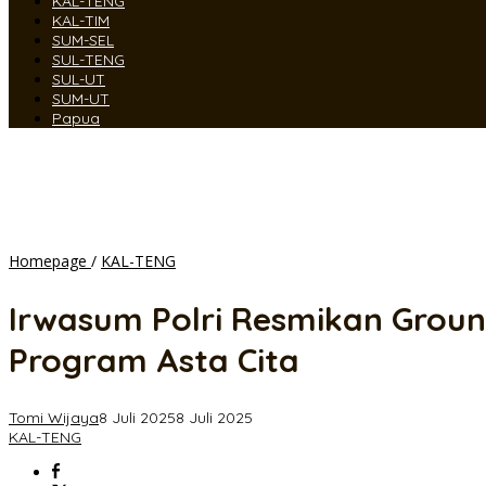
KAL-TENG
KAL-TIM
SUM-SEL
SUL-TENG
SUL-UT
SUM-UT
Papua
Irwasum
Homepage
/
KAL-TENG
Polri
Resmikan
Irwasum Polri Resmikan Grou
Groundbreaking
4
Program Asta Cita
Dapur
SPPG
MBG
Tomi Wijaya
8 Juli 2025
8 Juli 2025
di
KAL-TENG
Kalteng,
Komitmen