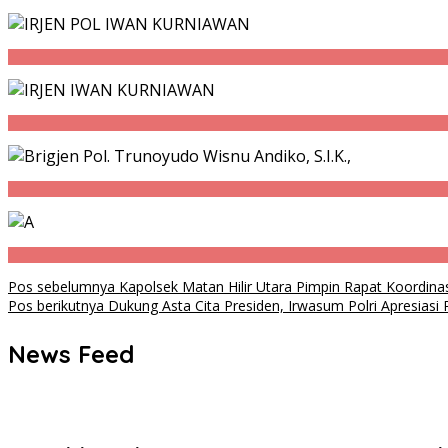
Navigasi
Pos sebelumnya
Kapolsek Matan Hilir Utara Pimpin Rapat Koordin
Pos berikutnya
Dukung Asta Cita Presiden, Irwasum Polri Apresia
pos
News Feed