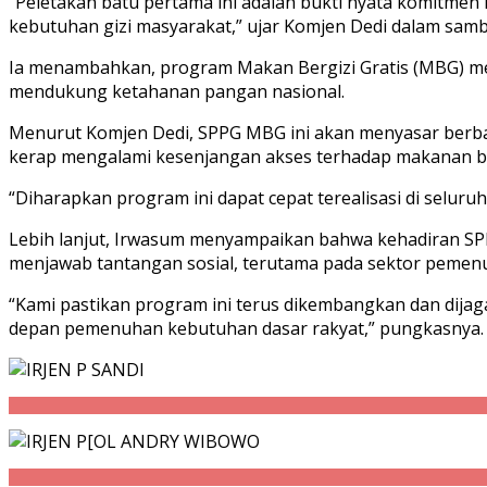
“Peletakan batu pertama ini adalah bukti nyata komitmen
kebutuhan gizi masyarakat,” ujar Komjen Dedi dalam sam
Ia menambahkan, program Makan Bergizi Gratis (MBG) menja
mendukung ketahanan pangan nasional.
Menurut Komjen Dedi, SPPG MBG ini akan menyasar berbag
kerap mengalami kesenjangan akses terhadap makanan be
“Diharapkan program ini dapat cepat terealisasi di selur
Lebih lanjut, Irwasum menyampaikan bahwa kehadiran SPP
menjawab tantangan sosial, terutama pada sektor pemenu
“Kami pastikan program ini terus dikembangkan dan dijaga
depan pemenuhan kebutuhan dasar rakyat,” pungkasnya.