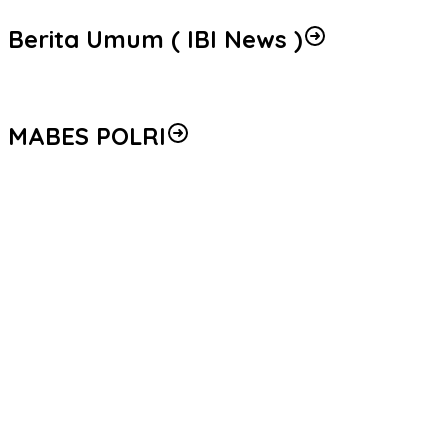
Berita Umum ( IBI News )
MABES POLRI
Peredaran 86,4 Kg Sabu dan 5.171 Butir Ekstasi Berhasil Diungka
Seleksi Taruna Akpol Masuk Tahap Akhir, Wakapolri Pimpin Peme
Mengenal Brigjen Pol. Drs. Ahmad Musthofa Kamal, S.H., Perwir
Polri Gandeng UPH dan Komdigi Edukasi Mahasiswa Cegah Judi O
Satgas Haji dan Umrah Polri Tetapkan 32 Tersangka, Kerugian Kor
Empat Tersangka Peredaran Vape Mengandung Etomidate di Me
Kapolri Luncurkan Kartu Bhayangkara Prioritas Buruh, Permudah