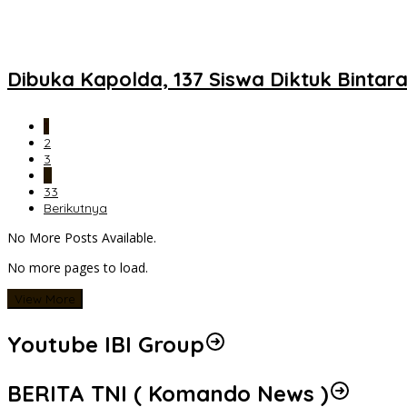
Dibuka Kapolda, 137 Siswa Diktuk Bintara
1
2
3
…
33
Berikutnya
No More Posts Available.
No more pages to load.
View More
Youtube IBI Group
BERITA TNI ( Komando News )