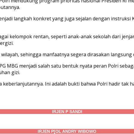
 Polri mendukung program prioritas nasional Presiden RI m
butannya.
di langkah konkret yang juga sejalan dengan instruksi Kapo
ai kelompok rentan, seperti anak-anak sekolah dari jenja
rgizi.
uh wilayah, sehingga manfaatnya segera dirasakan langsung 
G MBG menjadi salah satu bentuk nyata peran Polri sebaga
han gizi.
 keberlanjutannya. Ini adalah bukti bahwa Polri hadir tak 
IRJEN P SANDI
IRJEN P[OL ANDRY WIBOWO