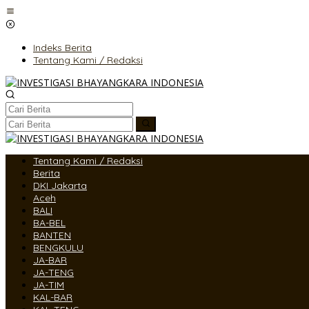
Lewati
ke
konten
Indeks Berita
Tentang Kami / Redaksi
Tentang Kami / Redaksi
Berita
DKI Jakarta
Aceh
BALI
BA-BEL
BANTEN
BENGKULU
JA-BAR
JA-TENG
JA-TIM
KAL-BAR