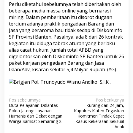
Perlu diketahui sebelumnya telah diberitakan oleh
beberapa media massa online yang bernarasi
miring. Dalam pemberitaan itu disorot dugaan
tercium adanya praktik pengadaan Barang dan
Jasa yang beraroma bau tidak sedap di Diskominfo
SP Provinsi Banten. Pasalnya, ada 8 dari 26 kontrak
kegiatan itu diduga tabrak aturan yang berlaku
alias cacat hukum. Jumlah total APBD yang
digelontorkan oleh Diskominfo SP Banten untuk 26
paket kerjaan pengadaan Barang dan Jasa
Iklan/Adv, kisaran sekitar 5,4 Milyar Rupiah. (YG).
Navigasi
Pos sebelumnya
Pos berikutnya
Duta Pelayanan Ditlantas
Kurang dari 24 Jam,
pos
Polda Jateng: Layanan
Kapolres Klaten Tegaskan
Humanis dan Dekat dengan
Komitmen Tindak Cepat
Warga Samsat Semarang 2
Kasus Kekerasan Seksual
Anak