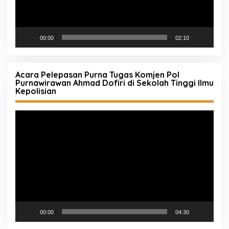
00:00
02:10
Acara Pelepasan Purna Tugas Komjen Pol
Purnawirawan Ahmad Dofiri di Sekolah Tinggi Ilmu
Kepolisian
Pemutar
Video
00:00
04:30