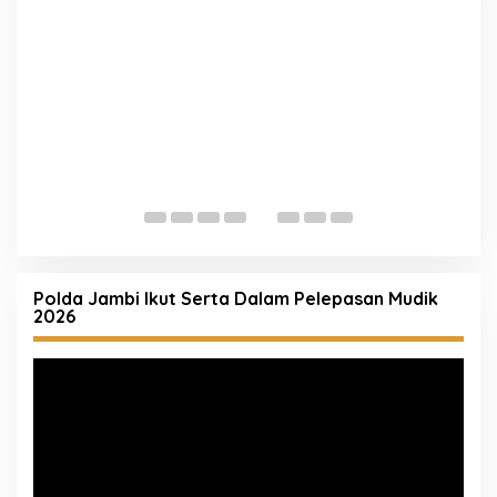
R
A
K
Polda Jambi Ikut Serta Dalam Pelepasan Mudik
2026
Pemutar
Video