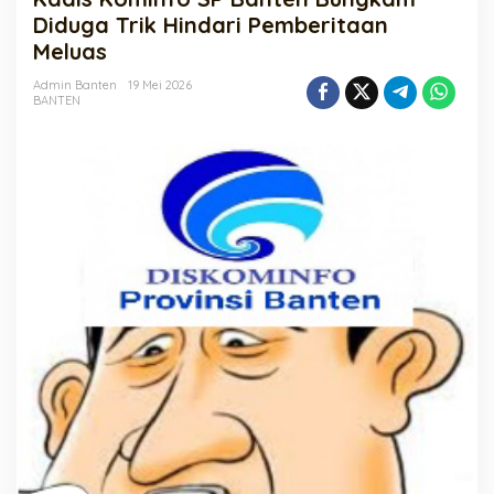
Banten
Diduga Trik Hindari Pemberitaan
Bungkam
Meluas
Diduga
Trik
Admin Banten
19 Mei 2026
Hindari
BANTEN
Pemberitaan
Meluas