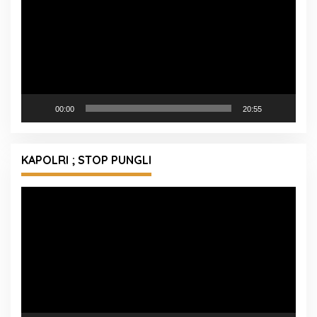
00:00
20:55
KAPOLRI ; STOP PUNGLI
Pemutar
Video