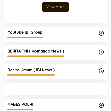
Kemerdekaan Republik
Indonesia
View More
Youtube IBI Group
BERITA TNI ( Komando News )
Berita Umum ( IBI News )
Satgas Haji dan Umrah Polri Tetapkan 32
am
Tersangka, Kerugian Korban Capai Rp116,7
MABES POLRI
Miliar