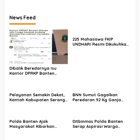
News Feed
225 Mahasiswa FKIP
UNDHARI Resmi Dikukuhkan
sebagai Pembina Pramuka
Mahir, Siap Cetak Generasi
Unggul Era Society 5.0
Dibalik Beredarnya Isu
Kantor DPRKP Banten
Diduga Alih Fungsi Beginilah
Tanggapan Warganet
Pelayanan Semakin Dekat,
BNN Sumut Gagalkan
Kantah Kabupaten Serang
Peredaran 92 Kg Ganja
Serahkan 5 Sertipikat PTSL
Jaringan Aceh-Medan, 2
Tahun Anggaran 2026
Orang Ditangkap
Langsung ke Rumah Warga
di Desa Toyomerto
Polda Banten Ajak
Ditbinmas Polda Banten
Masyarakat Kibarkan
Serap Aspirasi Warga
Bendera Merah Putih,
Melalui Warung
Semarakkan HUT ke-81
Bhabinkamtibmas Keliling