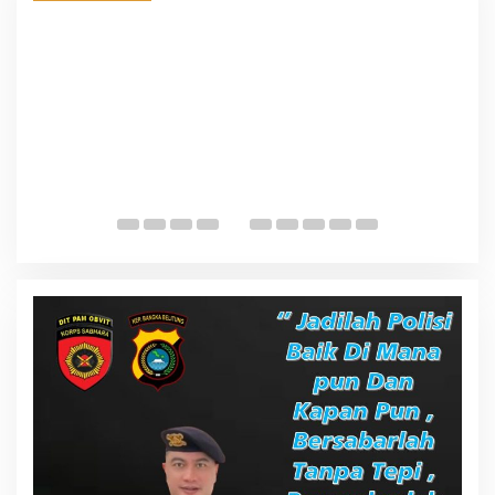
DAERAH ACEH
T
s