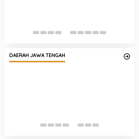
Kapolre
Tabur B
80
Polresta Pati Gandeng Tokoh Poro Yai Tokoh
Masyarakat, Pihak Sekolah, Kepala Desa dan
DAERAH JAWA TENGAH
Orang Tua Selesaikan Kasus Tawuran di
Sukolilo
Polrest
Masyar