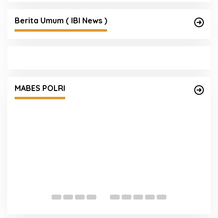
Berita Umum ( IBI News )
Satgas Haji dan Umrah Polri Tetapkan 32
Tersangka, Kerugian Korban Capai Rp116,7
MABES POLRI
Miliar
Empat 
Mengan