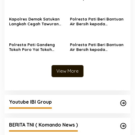
Terungkap! Motif di Balik
Perampokan Counter HP
Ambarawa, Dua Pelaku
Habisi Pemilik Toko dan
Bawa puluhan HP.
Kapolres Demak Satukan
Polresta Pati Beri Bantuan
Langkah Cegah Tawuran
Air Bersih kepada
Pelajar
Masyarakat yang
Terdampak Kekeringan
Polresta Pati Gandeng
Polresta Pati Beri Bantuan
Tokoh Poro Yai Tokoh
Air Bersih kepada
Masyarakat, Pihak Sekolah,
Masyarakat yang
Kepala Desa dan Orang
Terdampak Kekeringan
Tua Selesaikan Kasus
Tawuran di Sukolilo
View More
Youtube IBI Group
BERITA TNI ( Komando News )