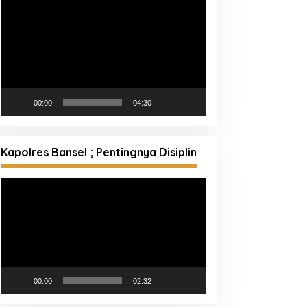
Pemutar
Video
00:00
04:30
Kapolres Bansel ; Pentingnya Disiplin
Pemutar
Video
00:00
02:32