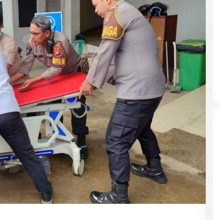
gram Polri Goes
Korban Capai Rp116,7 Miliar
 Kembalikan 67
Buron Kasus Peredaran Ekstasi,
a Pemilik yang
Haradongan Simanjuntak Berhasil
Ditangkap di Riau