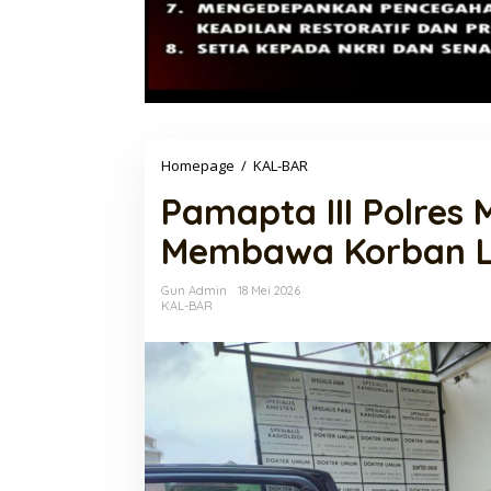
Pamapta
Homepage
/
KAL-BAR
III
Pamapta III Polres
Polres
Melawi
Membawa Korban L
Respon
Cepat
Membawa
Gun Admin
18 Mei 2026
Korban
KAL-BAR
Laka
Lantas
Mengenal Brigjen Pol. Drs. Ahmad
Polri Gandeng UP
Musthofa Kamal, S.H., Perwira
Edukasi Mahasisw