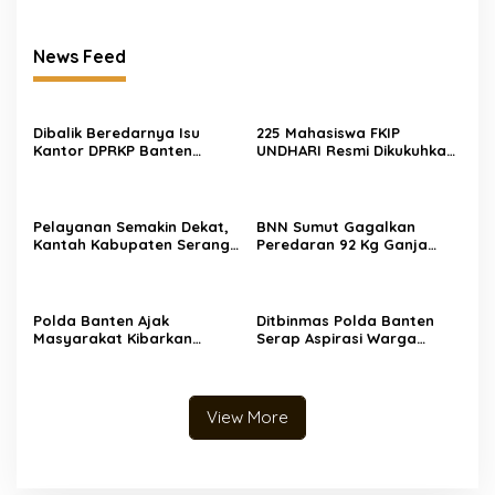
News Feed
Dibalik Beredarnya Isu
225 Mahasiswa FKIP
Kantor DPRKP Banten
UNDHARI Resmi Dikukuhkan
Diduga Alih Fungsi Beginilah
sebagai Pembina Pramuka
Tanggapan Warganet
Mahir, Siap Cetak Generasi
Unggul Era Society 5.0
Pelayanan Semakin Dekat,
BNN Sumut Gagalkan
Kantah Kabupaten Serang
Peredaran 92 Kg Ganja
Serahkan 5 Sertipikat PTSL
Jaringan Aceh-Medan, 2
Tahun Anggaran 2026
Orang Ditangkap
Langsung ke Rumah Warga
di Desa Toyomerto
Polda Banten Ajak
Ditbinmas Polda Banten
Masyarakat Kibarkan
Serap Aspirasi Warga
Bendera Merah Putih,
Melalui Warung
Semarakkan HUT ke-81
Bhabinkamtibmas Keliling
Kemerdekaan Republik
Indonesia
View More