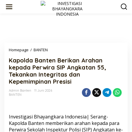
Lewati
ke
konten
Kapolda
Homepage
/
BANTEN
Banten
Kapolda Banten Berikan Arahan
Berikan
Arahan
kepada Perwira SIP Angkatan 55,
kepada
Tekankan Integritas dan
Perwira
Kepemimpinan Presisi
SIP
Angkatan
Admin Banten
11 Juni 2026
55,
BANTEN
Tekankan
Integritas
dan
Kepemimpinan
Investigasi Bhayangkara Indonesia| Serang-
Presisi
Kapolda Banten memberikan arahan kepada para
Perwira Sekolah Inspektur Polisi (SIP) Angkatan ke-