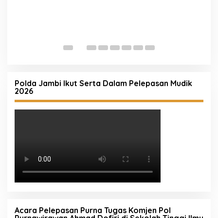
S
ru
W
Polda Jambi Ikut Serta Dalam Pelepasan Mudik
2026
Acara Pelepasan Purna Tugas Komjen Pol
Purnawirawan Ahmad Dofiri di Sekolah Tinggi Ilmu