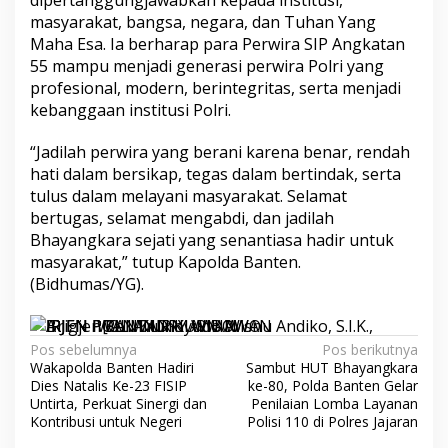
dipertanggungjawabkan kepada institusi,
masyarakat, bangsa, negara, dan Tuhan Yang
Maha Esa. Ia berharap para Perwira SIP Angkatan
55 mampu menjadi generasi perwira Polri yang
profesional, modern, berintegritas, serta menjadi
kebanggaan institusi Polri.
“Jadilah perwira yang berani karena benar, rendah
hati dalam bersikap, tegas dalam bertindak, serta
tulus dalam melayani masyarakat. Selamat
bertugas, selamat mengabdi, dan jadilah
Bhayangkara sejati yang senantiasa hadir untuk
masyarakat,” tutup Kapolda Banten.
(Bidhumas/YG).
Navigasi
Pos sebelumnya
Pos berikutnya
Wakapolda Banten Hadiri
Sambut HUT Bhayangkara
pos
Dies Natalis Ke-23 FISIP
ke-80, Polda Banten Gelar
Untirta, Perkuat Sinergi dan
Penilaian Lomba Layanan
Kontribusi untuk Negeri
Polisi 110 di Polres Jajaran