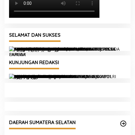
SELAMAT DAN SUKSES
KUNJUNGAN REDAKSI
a
Serahkan Penghargaan WBK dan Pelayanan
Prima, Kapolda Sumsel Tekankan Perkuat
DAERAH SUMATERA SELATAN
Pelayanan Publik