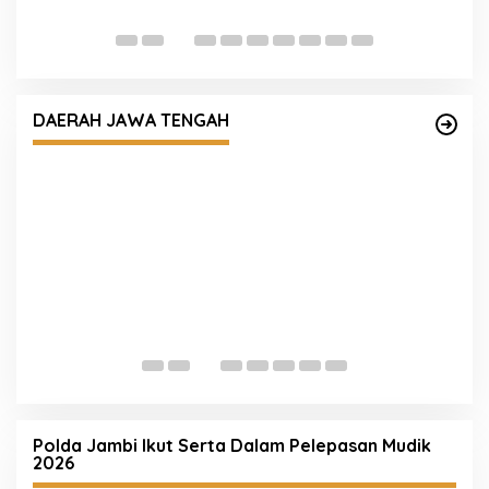
P
D
Warga Gombel Lama Desak Ganti Untung,
Kerusakan Rumah Diduga Akibat Proyek PT
DAERAH JAWA TENGAH
Pakuwon, FAR Siapkan Gugatan Berlapis
T
J
R
Polda Jambi Ikut Serta Dalam Pelepasan Mudik
2026