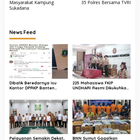
Masyarakat Kampung
35 Polres Bersama TVRI
Sukadana
News Feed
Dibalik Beredarnya Isu
225 Mahasiswa FKIP
Kantor DPRKP Banten
UNDHARI Resmi Dikukuhkan
Diduga Alih Fungsi Beginilah
sebagai Pembina Pramuka
Tanggapan Warganet
Mahir, Siap Cetak Generasi
Unggul Era Society 5.0
Pelayanan Semakin Dekat,
BNN Sumut Gagalkan