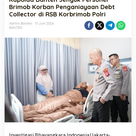
Personel
Brimob Korban Penganiayaan Debt
Brimob
Collector di RSB Korbrimob Polri
Korban
Penganiayaan
Admin Banten
11 Juni 2026
Debt
BANTEN
Collector
di
RSB
Korbrimob
Polri
Investigasi Bhayangkara Indonesia|Jakarta-