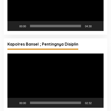
00:00
04:30
Kapolres Bansel ; Pentingnya Disiplin
Pemutar
Video
00:00
02:32