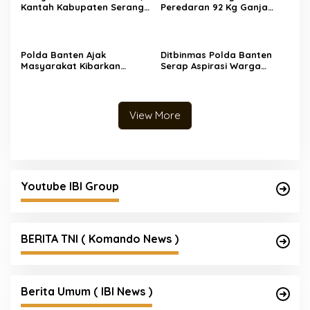
Kantah Kabupaten Serang
Peredaran 92 Kg Ganja
Serahkan 5 Sertipikat PTSL
Jaringan Aceh-Medan, 2
Tahun Anggaran 2026
Orang Ditangkap
Langsung ke Rumah Warga
di Desa Toyomerto
Polda Banten Ajak
Ditbinmas Polda Banten
Masyarakat Kibarkan
Serap Aspirasi Warga
Bendera Merah Putih,
Melalui Warung
Semarakkan HUT ke-81
Bhabinkamtibmas Keliling
Kemerdekaan Republik
Indonesia
View More
Youtube IBI Group
BERITA TNI ( Komando News )
Berita Umum ( IBI News )