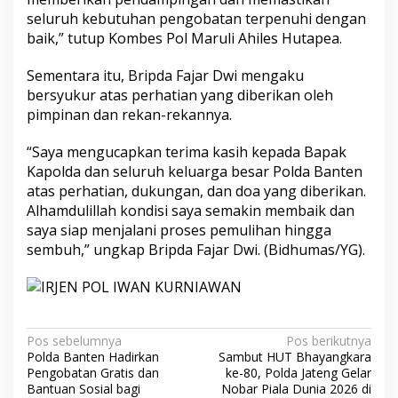
seluruh kebutuhan pengobatan terpenuhi dengan
baik,” tutup Kombes Pol Maruli Ahiles Hutapea.
Sementara itu, Bripda Fajar Dwi mengaku
bersyukur atas perhatian yang diberikan oleh
pimpinan dan rekan-rekannya.
“Saya mengucapkan terima kasih kepada Bapak
Kapolda dan seluruh keluarga besar Polda Banten
atas perhatian, dukungan, dan doa yang diberikan.
Alhamdulillah kondisi saya semakin membaik dan
saya siap menjalani proses pemulihan hingga
sembuh,” ungkap Bripda Fajar Dwi. (Bidhumas/YG).
Navigasi
Pos sebelumnya
Pos berikutnya
Polda Banten Hadirkan
Sambut HUT Bhayangkara
pos
Pengobatan Gratis dan
ke-80, Polda Jateng Gelar
Bantuan Sosial bagi
Nobar Piala Dunia 2026 di