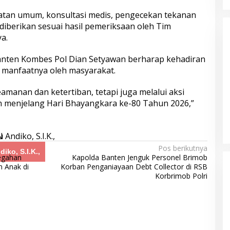
atan umum, konsultasi medis, pengecekan tekanan
diberikan sesuai hasil pemeriksaan oleh Tim
a.
Banten Kombes Pol Dian Setyawan berharap kehadiran
g manfaatnya oleh masyarakat.
manan dan ketertiban, tetapi juga melalui aksi
n menjelang Hari Bhayangkara ke-80 Tahun 2026,”
Pos berikutnya
iko, S.I.K.,
egahan
Kapolda Banten Jenguk Personel Brimob
 Anak di
Korban Penganiayaan Debt Collector di RSB
Korbrimob Polri