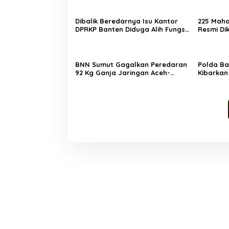
Dibalik Beredarnya Isu Kantor
225 Maha
DPRKP Banten Diduga Alih Fungsi
Resmi Di
Beginilah Tanggapan Warganet
Pembina 
Cetak Ge
Society 5
BNN Sumut Gagalkan Peredaran
Polda Ba
92 Kg Ganja Jaringan Aceh-
Kibarkan
Medan, 2 Orang Ditangkap
Semarakk
Kemerdek