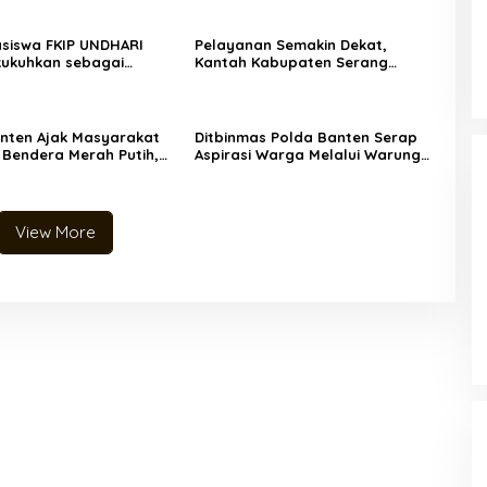
siswa FKIP UNDHARI
Pelayanan Semakin Dekat,
kukuhkan sebagai
Kantah Kabupaten Serang
Pramuka Mahir, Siap
Serahkan 5 Sertipikat PTSL Tahun
nerasi Unggul Era
Anggaran 2026 Langsung ke
.0
Rumah Warga di Desa
Toyomerto
nten Ajak Masyarakat
Ditbinmas Polda Banten Serap
 Bendera Merah Putih,
Aspirasi Warga Melalui Warung
an HUT ke-81
Bhabinkamtibmas Keliling
aan Republik Indonesia
View More