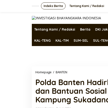
Lewati
ke
Indeks Berita
Tentang Kami / Redaksi
konten
Tentang Kami / Redaksi
Berita
DKI Jak
KAL-TENG
KAL-TIM
SUM-SEL
SUL-TEN
Polda
Homepage
/
BANTEN
Banten
Polda Banten Hadir
Hadirkan
Pengobatan
dan Bantuan Sosial
Gratis
dan
Kampung Sukadan
Bantuan
Sosial
bagi