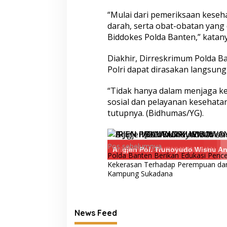
“Mulai dari pemeriksaan keseh
darah, serta obat-obatan yang 
Biddokes Polda Banten,” katany
Diakhir, Dirreskrimum Polda 
Polri dapat dirasakan langsun
“Tidak hanya dalam menjaga kea
sosial dan pelayanan kesehata
tutupnya. (Bidhumas/YG).
Navigasi
Pos sebelumnya
IRJEN P SANDI
IRJEN P[OL ANDRY WIBOWO
IRJEN POL IWAN KURNIAWAN
IRJEN IWAN KURNIAWAN
Brigjen Pol. Trunoyudo Wisnu And
A
Polda Banten Berikan Edukasi Penc
pos
Kekerasan Terhadap Perempuan dan
Kampung Sukadana
News Feed