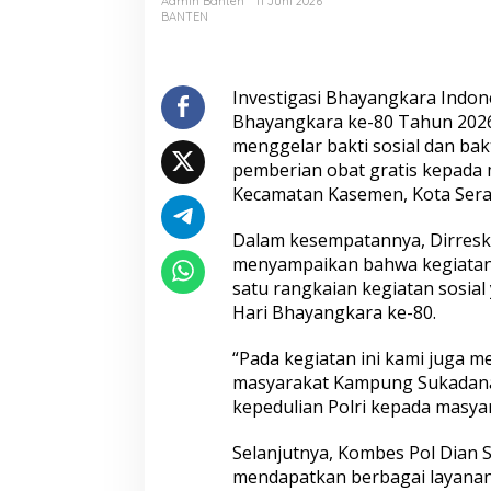
Admin Banten
11 Juni 2026
Masyarakat
BANTEN
Kampung
Sukadana
Investigasi Bhayangkara Indo
Bhayangkara ke-80 Tahun 2026
menggelar bakti sosial dan ba
pemberian obat gratis kepada
Kecamatan Kasemen, Kota Seran
Dalam kesempatannya, Dirresk
menyampaikan bahwa kegiatan 
satu rangkaian kegiatan sosia
Hari Bhayangkara ke-80.
“Pada kegiatan ini kami juga m
masyarakat Kampung Sukadana
kepedulian Polri kepada masyar
Selanjutnya, Kombes Pol Dian
mendapatkan berbagai layanan