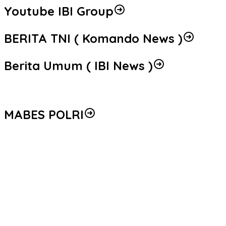
Youtube IBI Group
BERITA TNI ( Komando News )
Berita Umum ( IBI News )
MABES POLRI
Peredaran 86,4 Kg Sabu dan 5.171 Butir Ekstasi Berhasil
Diungkap, Bareskrim Polri Amankan Enam Tersangka
Seleksi Taruna Akpol Masuk Tahap Akhir, Wakapolri Pimpin
Pemeriksaan Penampilan 404 Catar
Mengenal Brigjen Pol. Drs. Ahmad Musthofa Kamal, S.H., Perwira
Humas Berpengalaman dengan Rekam Jejak Pengabdian dari
Aceh hingga Mabes Polri