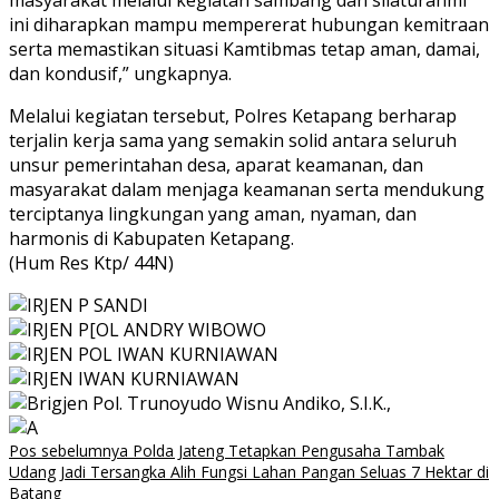
masyarakat melalui kegiatan sambang dan silaturahmi
ini diharapkan mampu mempererat hubungan kemitraan
serta memastikan situasi Kamtibmas tetap aman, damai,
dan kondusif,” ungkapnya.
Melalui kegiatan tersebut, Polres Ketapang berharap
terjalin kerja sama yang semakin solid antara seluruh
unsur pemerintahan desa, aparat keamanan, dan
masyarakat dalam menjaga keamanan serta mendukung
terciptanya lingkungan yang aman, nyaman, dan
harmonis di Kabupaten Ketapang.
(Hum Res Ktp/ 44N)
Navigasi
Pos sebelumnya
Polda Jateng Tetapkan Pengusaha Tambak
Udang Jadi Tersangka Alih Fungsi Lahan Pangan Seluas 7 Hektar di
pos
Batang