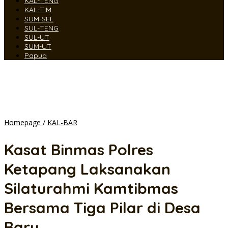
KAL-TENG
KAL-TIM
SUM-SEL
SUL-TENG
SUL-UT
SUM-UT
Papua
Kasat
Homepage
/
KAL-BAR
Binmas
Polres
Kasat Binmas Polres
Ketapang
Laksanakan
Ketapang Laksanakan
Silaturahmi
Kamtibmas
Silaturahmi Kamtibmas
Bersama
Tiga
Bersama Tiga Pilar di Desa
Pilar
di
Baru