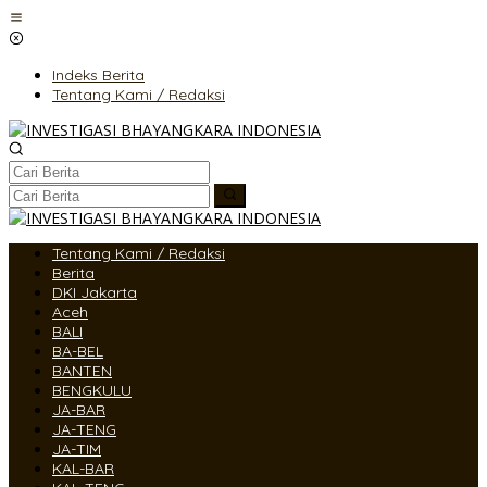
Lewati
ke
konten
Indeks Berita
Tentang Kami / Redaksi
Tentang Kami / Redaksi
Berita
DKI Jakarta
Aceh
BALI
BA-BEL
BANTEN
BENGKULU
JA-BAR
JA-TENG
JA-TIM
KAL-BAR