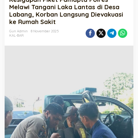
Polres
Melawi Tangani Laka Lantas di Desa
Melawi
Labang, Korban Langsung Dievakuasi
Tangani
ke Rumah Sakit
Laka
Lantas
Gun Admin
8 November 2025
di
KAL-BAR
Desa
Labang,
Korban
Langsung
Dievakuasi
ke
Rumah
Sakit