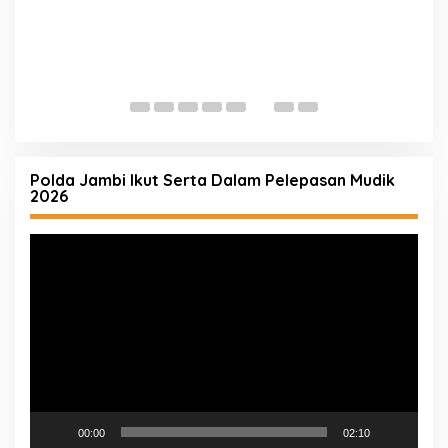
S
W
Polda Jambi Ikut Serta Dalam Pelepasan Mudik
2026
Pemutar
Video
00:00
02:10