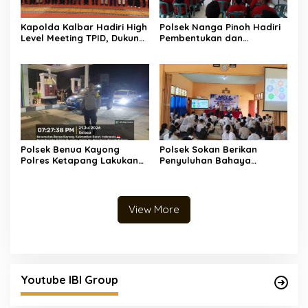
Kapolda Kalbar Hadiri High
Polsek Nanga Pinoh Hadiri
Level Meeting TPID, Dukung
Pembentukan dan
Pengendalian Inflasi dan
Pelatihan Masyarakat
Stabilitas Kamtibmas
Peduli Api Desa Semadin
Lengkong
Polsek Benua Kayong
Polsek Sokan Berikan
Polres Ketapang Lakukan
Penyuluhan Bahaya
Pengamanan SPBU,
Narkoba dan Kenakalan
Antisipasi Pengisian BBM
Remaja kepada Siswa Baru
Berulang
SMKN 1 Sokan
View More
Youtube IBI Group