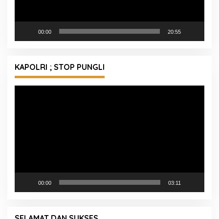
00:00
20:55
KAPOLRI ; STOP PUNGLI
Pemutar
Video
00:00
03:11
SELAMAT DAN SUKSES