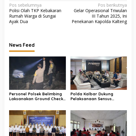
Navigasi
Pos sebelumnya
Pos berikutnya
Polisi Olah TKP Kebakaran
Gelar Operasional Triwulan
pos
Rumah Warga di Sungai
III Tahun 2025, Ini
Ayak Dua
Penekanan Kapolda Kalteng
News Feed
Personel Polsek Belimbing
Polda Kalbar Dukung
Laksanakan Ground Check
Pelaksanaan Sensus
dan Verifikasi Hotspot di
Ekonomi 2026 untuk
Desa Langan
Penguatan Data
Perekonomian Daerah