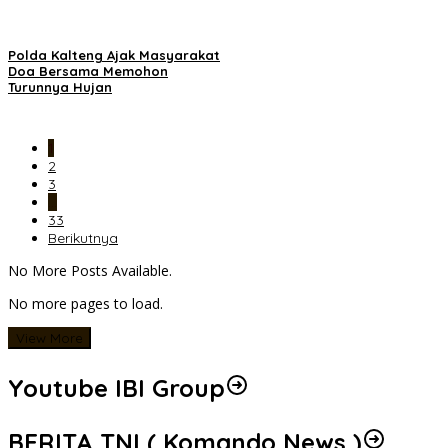
Polda Kalteng Ajak Masyarakat
Doa Bersama Memohon
Turunnya Hujan
1
2
3
…
33
Berikutnya
No More Posts Available.
No more pages to load.
View More
Youtube IBI Group
BERITA TNI ( Komando News )