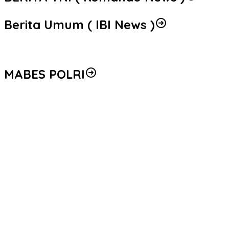
Berita Umum ( IBI News )
MABES POLRI
Peredaran 86,4 Kg Sabu dan 5.171 Butir Ekstasi Berhasil
Diungkap, Bareskrim Polri Amankan Enam Tersangka
Seleksi Taruna Akpol Masuk Tahap Akhir, Wakapolri Pimpin
Pemeriksaan Penampilan 404 Catar
Mengenal Brigjen Pol. Drs. Ahmad Musthofa Kamal, S.H., Perwira
Humas Berpengalaman dengan Rekam Jejak Pengabdian dari
Aceh hingga Mabes Polri
Polri Gandeng UPH dan Komdigi Edukasi Mahasiswa Cegah Judi
Online Lewat Program Polri Goes to Campus