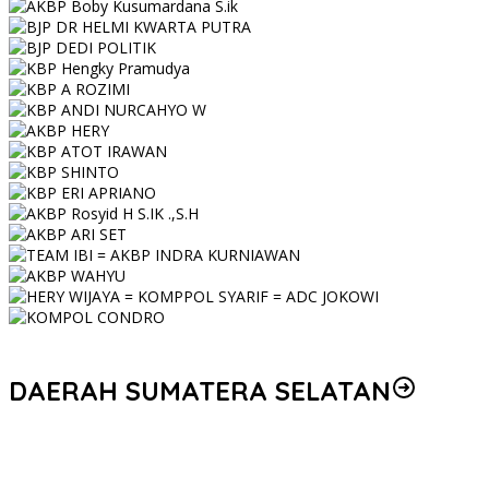
DAERAH SUMATERA SELATAN
Personel Polres Musi Rawas Utara mendapat kenaikan pangkat
pengabdian, yakni Kabag Perencanaan yang kini berpangkat