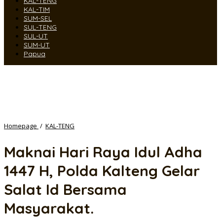
KAL-TENG
KAL-TIM
SUM-SEL
SUL-TENG
SUL-UT
SUM-UT
Papua
Maknai
Homepage
/
KAL-TENG
Hari
Raya
Maknai Hari Raya Idul Adha
Idul
Adha
1447 H, Polda Kalteng Gelar
1447
H,
Salat Id Bersama
Polda
Kalteng
Masyarakat.
Gelar
Salat