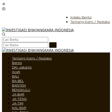
Lewati
ke
konten
Indeks Berita
Tentang Kami / Redaksi
Tentang Kami / Redaksi
Berita
DKI Jakarta
Aceh
BALI
BA-BEL
BANTEN
BENGKULU
JA-BAR
JA-TENG
JA-TIM
KAL-BAR