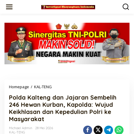
Lewati
ke
konten
Polda
Homepage
/
KAL-TENG
Kalteng
Polda Kalteng dan Jajaran Sembelih
dan
Jajaran
246 Hewan Kurban, Kapolda: Wujud
Sembelih
Keikhlasan dan Kepedulian Polri ke
246
Masyarakat
Hewan
Kurban,
Michael Admin
28 Mei 2026
Kapolda:
KAL-TENG