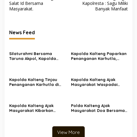
Salat Id Bersama
Kapolresta : Sagu Miliki
Masyarakat.
Banyak Manfaat
News Feed
Silaturahmi Bersama
Kapolda Kalteng Paparkan
Taruna Akpol, Kapolda
Penanganan Karhutla,
Kalteng: Beri Manfaat
Perkuat Peran Aparat Desa
Nyata dan Inspiratif Bagi
dalam Pencegahan
Siswa di Sekolah Rakyat
Kapolda Kalteng Tinjau
Kapolda Kalteng Ajak
Penanganan Karhutla di
Masyarakat Waspadai
Sampit, Prioritaskan
Dampak El Nino dan Cegah
Pemadaman di Titik
Karhutla
Terbakar
Kapolda Kalteng Ajak
Polda Kalteng Ajak
Masyarakat Kibarkan
Masyarakat Doa Bersama
Merah Putih Sambut HUT
Memohon Turunnya Hujan
ke-81 RI
View More