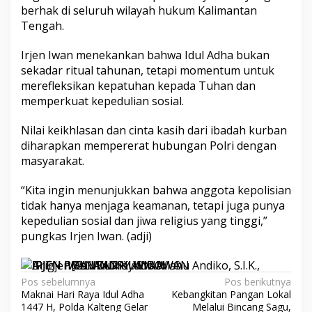
berhak di seluruh wilayah hukum Kalimantan
Tengah.
Irjen Iwan menekankan bahwa Idul Adha bukan
sekadar ritual tahunan, tetapi momentum untuk
merefleksikan kepatuhan kepada Tuhan dan
memperkuat kepedulian sosial.
Nilai keikhlasan dan cinta kasih dari ibadah kurban
diharapkan mempererat hubungan Polri dengan
masyarakat.
“Kita ingin menunjukkan bahwa anggota kepolisian
tidak hanya menjaga keamanan, tetapi juga punya
kepedulian sosial dan jiwa religius yang tinggi,”
pungkas Irjen Iwan. (adji)
Navigasi
Pos sebelumnya
Pos berikutnya
Maknai Hari Raya Idul Adha
‎Kebangkitan Pangan Lokal
pos
1447 H, Polda Kalteng Gelar
Melalui Bincang Sagu,