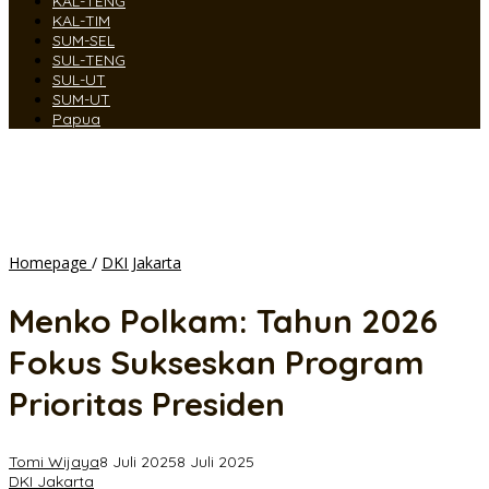
KAL-TENG
KAL-TIM
SUM-SEL
SUL-TENG
SUL-UT
SUM-UT
Papua
Menko
Homepage
/
DKI Jakarta
Polkam:
Tahun
Menko Polkam: Tahun 2026
2026
Fokus
Fokus Sukseskan Program
Sukseskan
Program
Prioritas Presiden
Prioritas
Presiden
Tomi Wijaya
8 Juli 2025
8 Juli 2025
DKI Jakarta