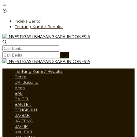
Lewati
ke
konten
Indeks Berita
Tentang Kami / Redaksi
Tentang Kami / Redaksi
Berita
DKI Jakarta
Aceh
BALI
BA-BEL
BANTEN
BENGKULU
JA-BAR
JA-TENG
JA-TIM
KAL-BAR