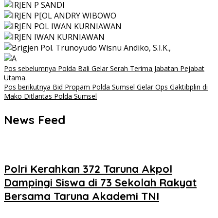
Navigasi
Pos sebelumnya
Polda Bali Gelar Serah Terima Jabatan Pejabat
Utama.
pos
Pos berikutnya
Bid Propam Polda Sumsel Gelar Ops Gaktibplin di
Mako Ditlantas Polda Sumsel
News Feed
Polri Kerahkan 372 Taruna Akpol
Dampingi Siswa di 73 Sekolah Rakyat
Bersama Taruna Akademi TNI