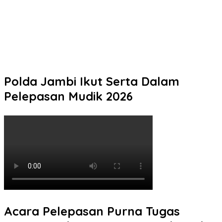
Tak Perlu Ragu Mengurus STNK! Samsat Semarang 2 Hadir
dengan Pelayanan Ramah dan Pendampingan Humanis
Pelaku Tawuran Bersajam di Mangkang Mayoritas Dibawah
Umur, Polda Jateng Himbau Orang Tua Perkuat Pengawasan
Aktifitas Anak di Malam Hari
Polda Jambi Ikut Serta Dalam
Pelepasan Mudik 2026
Acara Pelepasan Purna Tugas