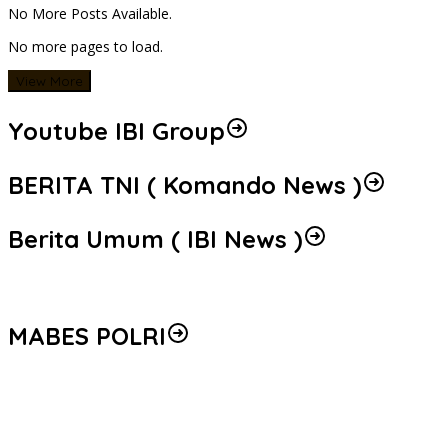
No More Posts Available.
No more pages to load.
View More
Youtube IBI Group
BERITA TNI ( Komando News )
Berita Umum ( IBI News )
MABES POLRI
Peredaran 86,4 Kg Sabu dan 5.171 Butir Ekstasi Berhasil
Diungkap, Bareskrim Polri Amankan Enam Tersangka