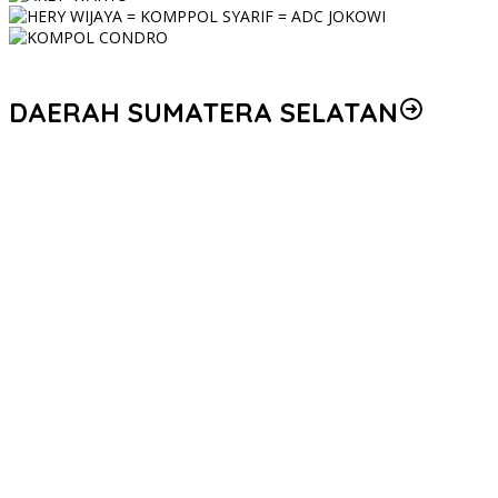
DAERAH SUMATERA SELATAN
Personel Polres Musi Rawas Utara mendapat kenaikan pangkat
pengabdian, yakni Kabag Perencanaan yang kini berpangkat
Kompol, naik setingkat dari AKBP.
Korem 044/Gapo Tingkatkan Kesiapan dan Akuntabilitas Jelang
Audit Itjen TNI
Kapolda Sumsel Siapkan 159 Trainer AI, Bentengi Pelajar dari
Kejahatan Siber
Polres Muratara Polda Sumsel Tetapkan Dua Direktur Korporasi
sebagai Tersangka Tragedi Maut Bus ALS
Serahkan Penghargaan WBK dan Pelayanan Prima, Kapolda
Sumsel Tekankan Perkuat Pelayanan Publik