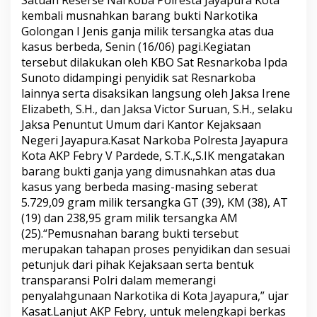
Satuan Reserse Narkoba Polresta Jayapura Kota
kembali musnahkan barang bukti Narkotika
Golongan I Jenis ganja milik tersangka atas dua
kasus berbeda, Senin (16/06) pagi.Kegiatan
tersebut dilakukan oleh KBO Sat Resnarkoba Ipda
Sunoto didampingi penyidik sat Resnarkoba
lainnya serta disaksikan langsung oleh Jaksa Irene
Elizabeth, S.H., dan Jaksa Victor Suruan, S.H., selaku
Jaksa Penuntut Umum dari Kantor Kejaksaan
Negeri Jayapura.Kasat Narkoba Polresta Jayapura
Kota AKP Febry V Pardede, S.T.K.,S.IK mengatakan
barang bukti ganja yang dimusnahkan atas dua
kasus yang berbeda masing-masing seberat
5.729,09 gram milik tersangka GT (39), KM (38), AT
(19) dan 238,95 gram milik tersangka AM
(25).“Pemusnahan barang bukti tersebut
merupakan tahapan proses penyidikan dan sesuai
petunjuk dari pihak Kejaksaan serta bentuk
transparansi Polri dalam memerangi
penyalahgunaan Narkotika di Kota Jayapura,” ujar
Kasat.Lanjut AKP Febry, untuk melengkapi berkas