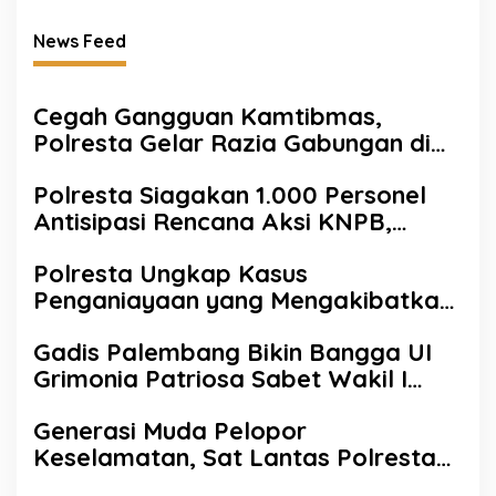
News Feed
Cegah Gangguan Kamtibmas,
Polresta Gelar Razia Gabungan di
Wilayah Heram
Polresta Siagakan 1.000 Personel
Antisipasi Rencana Aksi KNPB,
Kapolresta : Warga Diimbau Tetap
Polresta Ungkap Kasus
Beraktivitas dengan Aman dan
Penganiayaan yang Mengakibatkan
Kondusif
Korban Meninggal Dunia dalam 3×24
Gadis Palembang Bikin Bangga UI
Jam, Dua Pelaku Diamankan
Grimonia Patriosa Sabet Wakil I
None Jakarta Pusat 2026, Bawa
Generasi Muda Pelopor
Pulang Beasiswa Puluhan Juta
Keselamatan, Sat Lantas Polresta
Bekali Siswa Kesadaran Berlalu