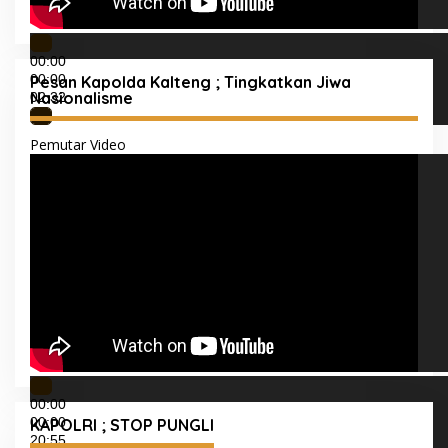
00:00
00:00
Pesan Kapolda Kalteng ; Tingkatkan Jiwa
Nasionalisme
02:32
Pemutar Video
00:00
00:00
KAPOLRI ; STOP PUNGLI
20:55