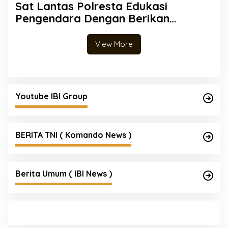
Sat Lantas Polresta Edukasi
Lintas
Pengendara Dengan Berikan
Himbauan Tertib Berlalu Lintas.
View More
Youtube IBI Group
BERITA TNI ( Komando News )
Berita Umum ( IBI News )