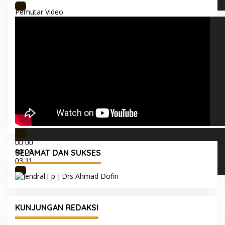
Pemutar Video
00:00
00:00
SELAMAT DAN SUKSES
03:11
KUNJUNGAN REDAKSI