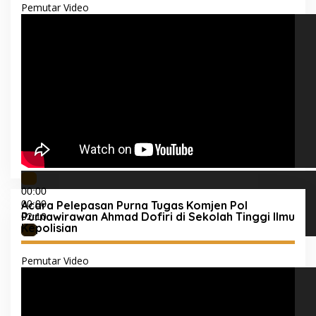
Pemutar Video
00:00
00:00
Acara Pelepasan Purna Tugas Komjen Pol
Purnawirawan Ahmad Dofiri di Sekolah Tinggi Ilmu
02:10
Kepolisian
Pemutar Video