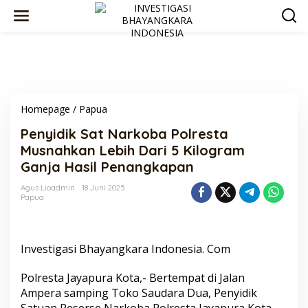
Lewati
ke
konten
Penyidik
Homepage
/
Papua
Sat
Penyidik Sat Narkoba Polresta
Narkoba
Polresta
Musnahkan Lebih Dari 5 Kilogram
Musnahkan
Ganja Hasil Penangkapan
Lebih
Dari
Agus Lioadmin
18 Juni 2025
5
Papua
Kilogram
Ganja
Hasil
Penangkapan
Investigasi Bhayangkara Indonesia. Com
Polresta Jayapura Kota,- Bertempat di Jalan
Ampera samping Toko Saudara Dua, Penyidik