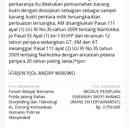
perkaranya itu dilakukan pemusnahan barang
bukti dengan disisipkan sebagian sebagai sampel
barang bukti perkara milik tersangka.Atas
perbuatan tersangka, AM disangkakan Pasal 111
ayat (1) UU RI No.35 tahun 2009 tentang Narkotika
Jo Pasal 55 Ayat (1) ke-1 KUHP dan terancan 12
tahun penjara sedangkan GT, KM dan AT
melanggar Pasal 111 ayat (2) UU RI No.35 tahun
2009 tentang Narkotika dengan ancaman pidana
penjara 20 tahun paling lama.(*)jon
Navigasi
Pos sebelumnya
Pos berikutnya
Forum Belajar Bersama
MODUS PENIPUAN
pos
Polda Jateng Bahas
GIVEAWAY RAFFI AHMAD
Storytelling dan Teknologi
(RAINS ENTERTAINMENT)
AI, Dorong Komunikasi
Rp. 3.750.000
Humanis Polri ke
Masyarakat