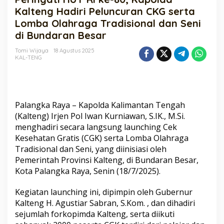
ke-
Kalteng Hadiri Peluncuran CKG serta
80,
Lomba Olahraga Tradisional dan Seni
Kapolda
di Bundaran Besar
Kalteng
Hadiri
Tomi Wijaya
18 Agustus 2025
Peluncuran
KAL-TENG
CKG
serta
Lomba
Olahraga
Tradisional
Palangka Raya – Kapolda Kalimantan Tengah
dan
(Kalteng) Irjen Pol Iwan Kurniawan, S.IK., M.Si.
Seni
di
menghadiri secara langsung launching Cek
Bundaran
Kesehatan Gratis (CGK) serta Lomba Olahraga
Besar
Tradisional dan Seni, yang diinisiasi oleh
Pemerintah Provinsi Kalteng, di Bundaran Besar,
Kota Palangka Raya, Senin (18/7/2025).
Kegiatan launching ini, dipimpin oleh Gubernur
Kalteng H. Agustiar Sabran, S.Kom. , dan dihadiri
sejumlah forkopimda Kalteng, serta diikuti