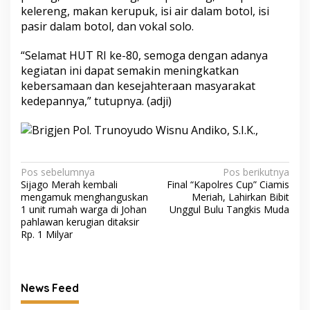
kelereng, makan kerupuk, isi air dalam botol, isi
pasir dalam botol, dan vokal solo.
“Selamat HUT RI ke-80, semoga dengan adanya
kegiatan ini dapat semakin meningkatkan
kebersamaan dan kesejahteraan masyarakat
kedepannya,” tutupnya. (adji)
Navigasi
Pos sebelumnya
Pos berikutnya
Sijago Merah kembali
Final “Kapolres Cup” Ciamis
pos
mengamuk menghanguskan
Meriah, Lahirkan Bibit
1 unit rumah warga di Johan
Unggul Bulu Tangkis Muda
pahlawan kerugian ditaksir
Rp. 1 Milyar
News Feed