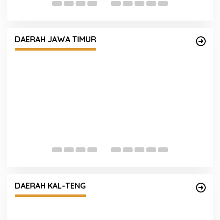
DAERAH JAWA TIMUR
Densus 88 AT Polri Gelar Vaksin
P
Bakesbangpol 38 Provinsi, di Malang
T
DAERAH KAL-TENG