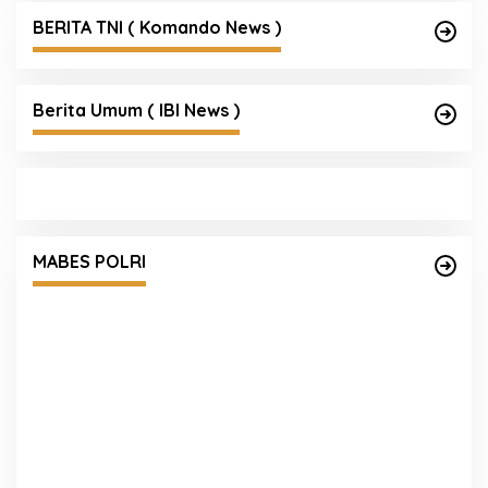
BERITA TNI ( Komando News )
Berita Umum ( IBI News )
MABES POLRI
Empat Tersangka Peredaran Vape
K
Mengandung Etomidate di Medan Diamankan
P