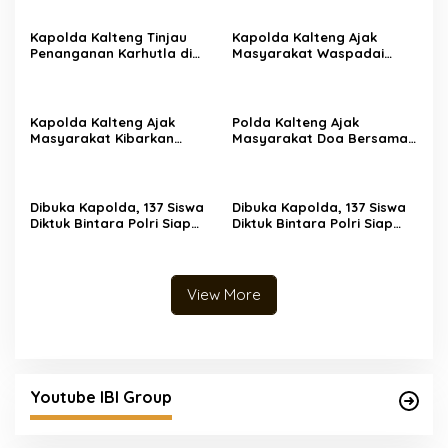
Kapolda Kalteng Tinjau
Kapolda Kalteng Ajak
Penanganan Karhutla di
Masyarakat Waspadai
Sampit, Prioritaskan
Dampak El Nino dan Cegah
Pemadaman di Titik
Karhutla
Terbakar
Kapolda Kalteng Ajak
Polda Kalteng Ajak
Masyarakat Kibarkan
Masyarakat Doa Bersama
Merah Putih Sambut HUT
Memohon Turunnya Hujan
ke-81 RI
Dibuka Kapolda, 137 Siswa
Dibuka Kapolda, 137 Siswa
Diktuk Bintara Polri Siap
Diktuk Bintara Polri Siap
Digembleng di SPN Polda
Digembleng di SPN Polda
Kalteng
Kalteng
View More
Youtube IBI Group