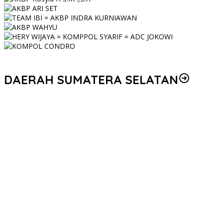
DAERAH SUMATERA SELATAN
Personel Polres Musi Rawas Utara mendapat kenaikan pangkat
pengabdian, yakni Kabag Perencanaan yang kini berpangkat
Kompol, naik setingkat dari AKBP.
Korem 044/Gapo Tingkatkan Kesiapan dan Akuntabilitas Jelang
Audit Itjen TNI
Kapolda Sumsel Siapkan 159 Trainer AI, Bentengi Pelajar dari
Kejahatan Siber
Polres Muratara Polda Sumsel Tetapkan Dua Direktur Korporasi
sebagai Tersangka Tragedi Maut Bus ALS