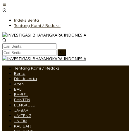
Lewati
ke
konten
Indeks Berita
Tentang Kami / Redaksi
Tentang Kami / Redaksi
Berita
DKI Jakarta
Aceh
BALI
BA-BEL
BANTEN
BENGKULU
JA-BAR
JA-TENG
JA-TIM
KAL-BAR