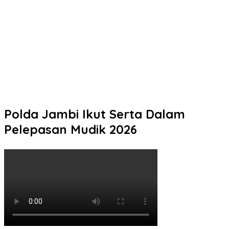
Polresta Pati Beri Bantuan Air Bersih kepada Masyarakat yang
Terdampak Kekeringan
Tak Perlu Ragu Mengurus STNK! Samsat Semarang 2 Hadir
dengan Pelayanan Ramah dan Pendampingan Humanis
Pelaku Tawuran Bersajam di Mangkang Mayoritas Dibawah
Umur, Polda Jateng Himbau Orang Tua Perkuat Pengawasan
Aktifitas Anak di Malam Hari
Polda Jambi Ikut Serta Dalam
Pelepasan Mudik 2026