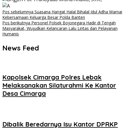
Navigasi
Pos sebelumnya
Suasana Hangat Halal Bihalal Idul Adha Warnai
Kebersamaan Keluarga Besar Polda Banten
pos
Pos berikutnya
Personel Polsek Bojonegara Hadir di Tengah
Masyarakat, Wujudkan Kelancaran Lalu Lintas dan Pelayanan
Humanis
News Feed
Kapolsek Cimarga Polres Lebak
Melaksanakan Silaturahmi Ke Kantor
Desa Cimarga
Dibalik Beredarnya Isu Kantor DPRKP