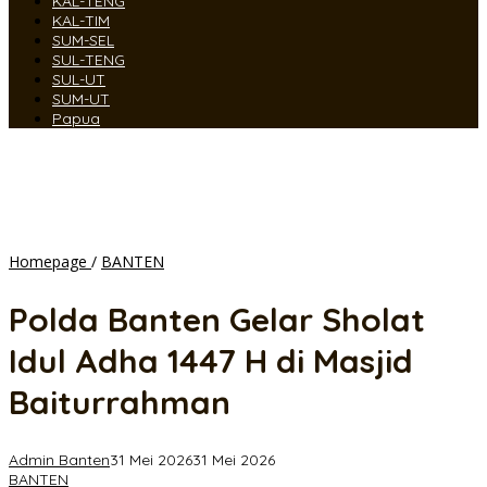
KAL-TENG
KAL-TIM
SUM-SEL
SUL-TENG
SUL-UT
SUM-UT
Papua
Polda
Homepage
/
BANTEN
Banten
Gelar
Polda Banten Gelar Sholat
Sholat
Idul
Idul Adha 1447 H di Masjid
Adha
1447
Baiturrahman
H
di
Masjid
Admin Banten
31 Mei 2026
31 Mei 2026
Baiturrahman
BANTEN