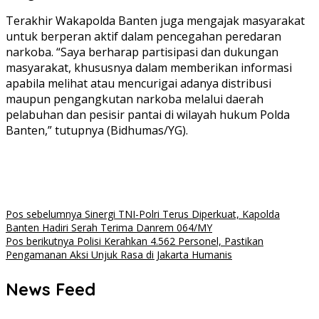
Terakhir Wakapolda Banten juga mengajak masyarakat
untuk berperan aktif dalam pencegahan peredaran
narkoba. “Saya berharap partisipasi dan dukungan
masyarakat, khususnya dalam memberikan informasi
apabila melihat atau mencurigai adanya distribusi
maupun pengangkutan narkoba melalui daerah
pelabuhan dan pesisir pantai di wilayah hukum Polda
Banten,” tutupnya (Bidhumas/YG).
Navigasi
Pos sebelumnya
Sinergi TNI-Polri Terus Diperkuat, Kapolda
Banten Hadiri Serah Terima Danrem 064/MY
pos
Pos berikutnya
Polisi Kerahkan 4.562 Personel, Pastikan
Pengamanan Aksi Unjuk Rasa di Jakarta Humanis
News Feed