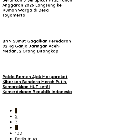
Serahkan 5 Sertipikat PTSL Tahun
Anggaran 2026 Langsung ke
Rumah Warga di Desa
Toyomerto
BNN Sumut Gagalkan Peredaran
92 Kg Ganja Jaringan Aceh-
Medan, 2 Orang Ditangkap
Polda Banten Ajak Masyarakat
Kibarkan Bendera Merah Putih,
Semarakkan HUT ke-81
Kemerdekaan Republik Indonesia
1
2
3
…
130
Berikutnya