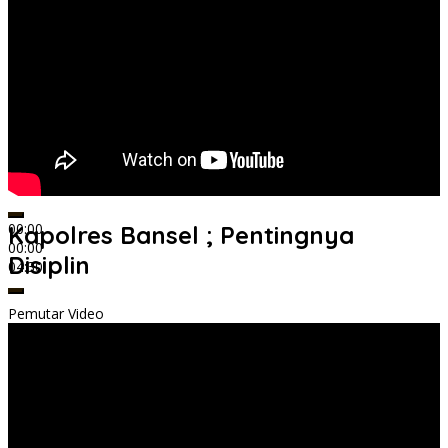
00:00
Kapolres Bansel ; Pentingnya
00:00
Disiplin
04:30
Pemutar Video