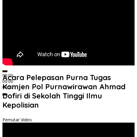
00:00
Acara Pelepasan Purna Tugas
00:00
Komjen Pol Purnawirawan Ahmad
02:10
Dofiri di Sekolah Tinggi Ilmu
Kepolisian
Pemutar Video