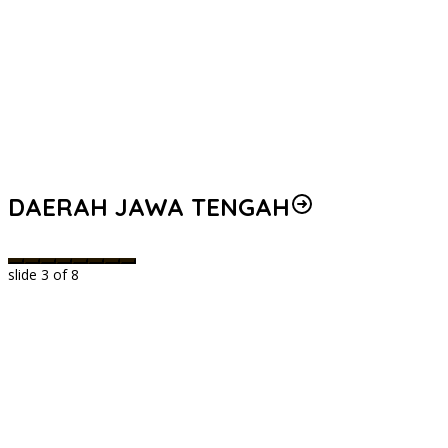
DAERAH JAWA TENGAH
slide
3
of 8