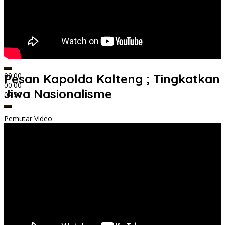
00:00
Pesan Kapolda Kalteng ; Tingkatkan
00:00
Jiwa Nasionalisme
02:32
Pemutar Video