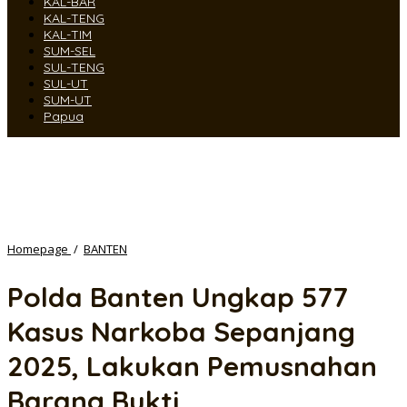
KAL-BAR
KAL-TENG
KAL-TIM
SUM-SEL
SUL-TENG
SUL-UT
SUM-UT
Papua
Polda
Homepage
/
BANTEN
Banten
Ungkap
Polda Banten Ungkap 577
577
Kasus
Kasus Narkoba Sepanjang
Narkoba
Sepanjang
2025, Lakukan Pemusnahan
2025,
Lakukan
Barang Bukti
Pemusnahan