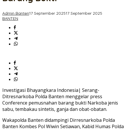
Barang
Bukti
Admin Banten
17 September 2025
17 September 2025
BANTEN
Investigasi Bhayangkara Indonesia| Serang-
Ditresnarkoba Polda Banten menggelar press
Conference pemusnahan barang bukti Narkoba jenis
sabu, tembakau sintetis, ganja dan obat-obatan.
Wakapolda Banten didampingi Dirresnarkoba Polda
Banten Kombes Pol Wiwin Setiawan, Kabid Humas Polda