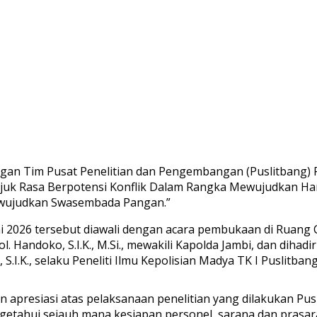
gan Tim Pusat Penelitian dan Pengembangan (Puslitbang) P
juk Rasa Berpotensi Konflik Dalam Rangka Mewujudkan Har
ujudkan Swasembada Pangan.”
i 2026 tersebut diawali dengan acara pembukaan di Ruang C
Handoko, S.I.K., M.Si., mewakili Kapolda Jambi, dan dihadiri 
S.I.K., selaku Peneliti Ilmu Kepolisian Madya TK I Puslitban
resiasi atas pelaksanaan penelitian yang dilakukan Puslit
etahui sejauh mana kesiapan personel, sarana dan prasaran