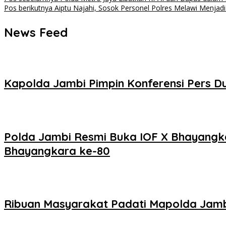
Navigasi
Pos berikutnya
Aiptu Najahi, Sosok Personel Polres Melawi Menjadi 
pos
News Feed
Kapolda Jambi Pimpin Konferensi Pers D
Polda Jambi Resmi Buka IOF X Bhayangka
Bhayangkara ke-80
Ribuan Masyarakat Padati Mapolda Jambi