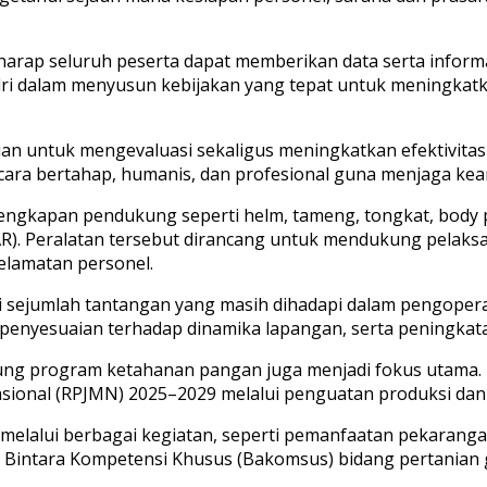
arap seluruh peserta dapat memberikan data serta informas
ri dalam menyusun kebijakan yang tepat untuk meningkatk
uan untuk mengevaluasi sekaligus meningkatkan efektivita
ara bertahap, humanis, dan profesional guna menjaga kea
rlengkapan pendukung seperti helm, tameng, tongkat, body 
AR). Peralatan tersebut dirancang untuk mendukung pelak
lamatan personel.
kasi sejumlah tantangan yang masih dihadapi dalam pengope
 penyesuaian terhadap dinamika lapangan, serta peningka
kung program ketahanan pangan juga menjadi fokus utama. 
al (RPJMN) 2025–2029 melalui penguatan produksi dan d
elalui berbagai kegiatan, seperti pemanfaatan pekarangan
n Bintara Kompetensi Khusus (Bakomsus) bidang pertania