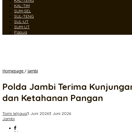
KAL-TENG
KAL-TIM
SUM-SEL
SUL-TENG
SUL-UT
SUM-UT
Papua
Polda
Homepage
/
Jambi
Jambi
Terima
Polda Jambi Terima Kunjungan 
Kunjungan
Tim
dan Ketahanan Pangan
Puslitbang
Polri,
Teliti
Tomi Wijaya
3 Juni 2026
3 Juni 2026
Optimalisasi
Jambi
Almatsus
Dalmas