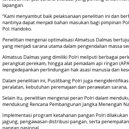
lapangan.
“Kami menyambut baik pelaksanaan penelitian ini dan berh
nantinya dapat menjadi bahan masukan bagi pimpinan Pol
Pol. Handoko.
Penelitian mengenai optimalisasi Almatsus Dalmas bertuj
yang menjadi sarana utama dalam pengendalian massa sec
Almatsus Dalmas yang dimiliki Polri meliputi berbagai pe
perangkat perekam, hingga alat pemadam api ringan (AP
mengedepankan perlindungan hak asasi manusia dan kese
Dalam penelitian ini, Puslitbang Polri juga mengidentifi
peralatan, kebutuhan peremajaan dan perawatan sarana,
Selain itu, penelitian mengenai peran Polri dalam mendu
mendukung Rencana Pembangunan Jangka Menengah Nasion
Implementasi program ketahanan pangan Polri dilakukan m
jagung, pengawasan distribusi pangan, serta penempata
pangan nasional.