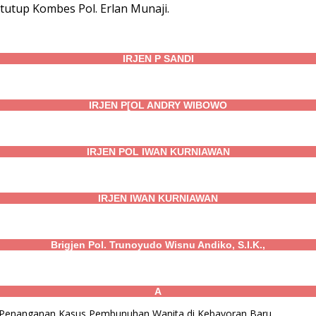
utup Kombes Pol. Erlan Munaji.
IRJEN P SANDI
IRJEN P[OL ANDRY WIBOWO
IRJEN POL IWAN KURNIAWAN
IRJEN IWAN KURNIAWAN
Brigjen Pol. Trunoyudo Wisnu Andiko, S.I.K.,
A
m Penanganan Kasus Pembunuhan Wanita di Kebayoran Baru