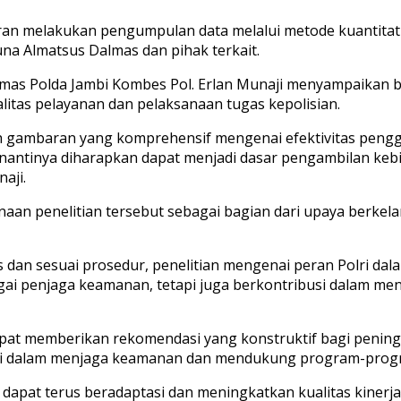
aran melakukan pengumpulan data melalui metode kuantitati
a Almatsus Dalmas dan pihak terkait.
 Humas Polda Jambi Kombes Pol. Erlan Munaji menyampaikan b
litas pelayanan dan pelaksanaan tugas kepolisian.
eh gambaran yang komprehensif mengenai efektivitas peng
an nantinya diharapkan dapat menjadi dasar pengambilan ke
aji.
an penelitian tersebut sebagai bagian dari upaya berkel
dan sesuai prosedur, penelitian mengenai peran Polri da
bagai penjaga keamanan, tetapi juga berkontribusi dalam
dapat memberikan rekomendasi yang konstruktif bagi penin
lri dalam menjaga keamanan dan mendukung program-progr
olri dapat terus beradaptasi dan meningkatkan kualitas ki