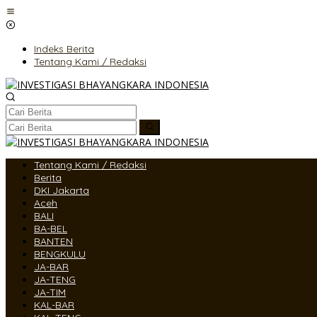
Lewati
ke
konten
Indeks Berita
Tentang Kami / Redaksi
Tentang Kami / Redaksi
Berita
DKI Jakarta
Aceh
BALI
BA-BEL
BANTEN
BENGKULU
JA-BAR
JA-TENG
JA-TIM
KAL-BAR