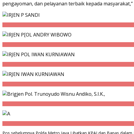
pengayoman, dan pelayanan terbaik kepada masyarakat,” t
Pos sebelumnya
Polda Metro Jaya Libatkan KPAI dan Bapas dala