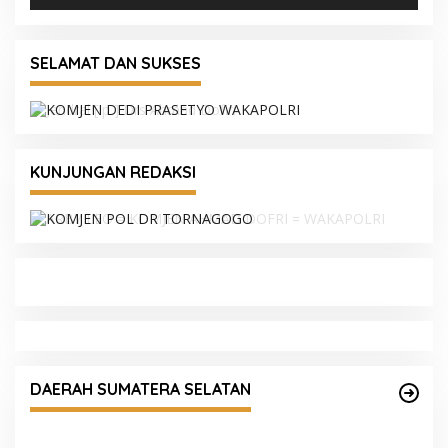
SELAMAT DAN SUKSES
KUNJUNGAN REDAKSI
Polres Muratara Polda Sumsel Tetapkan Dua
Direktur Korporasi sebagai Tersangka
DAERAH SUMATERA SELATAN
Tragedi Maut Bus ALS