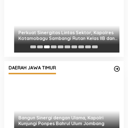
P
K
I
Bangun Sinergi dengan Ulama, Kapolri
Kunjungi Ponpes Bahrul Ulum Jombang
DAERAH JAWA TIMUR
R
M