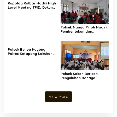
Kapolda Kalbar Hadiri High
Level Meeting TPID, Dukung
Pengendalian Inflasi dan
Stabilitas Kamtibmas
Polsek Nanga Pinoh Hadiri
Pembentukan dan
Pelatihan Masyarakat
Peduli Api Desa Semadin
Lengkong
Polsek Benua Kayong
Polres Ketapang Lakukan
Pengamanan SPBU,
Antisipasi Pengisian BBM
Berulang
Polsek Sokan Berikan
Penyuluhan Bahaya
Narkoba dan Kenakalan
Remaja kepada Siswa Baru
SMKN 1 Sokan
View More