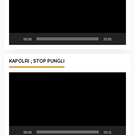
00:00
20:55
KAPOLRI ; STOP PUNGLI
Pemutar
Video
00:00
03:11