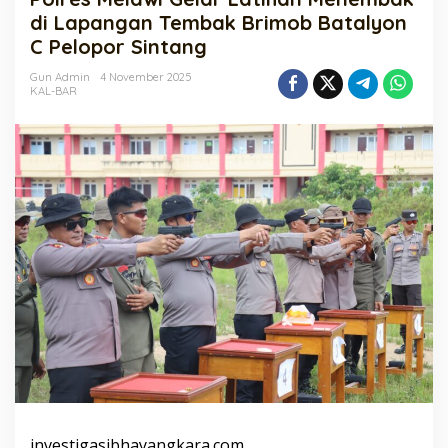
Latihan
di Lapangan Tembak Brimob Batalyon
Menembak
C Pelopor Sintang
di
Lapangan
Gun Admin
4 November 2025
Tembak
KAL-BAR
Brimob
Batalyon
C
Pelopor
Sintang
investigasibhayangkara.com