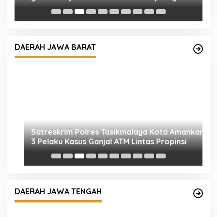
Satreskrim Polres Tasikmalaya Kota Amankan
3 Pelaku Kasus Ganjal ATM Lintas Propinsi
DAERAH JAWA BARAT
S
P
D
ua
Mengetuk Pintu Langit Lewat Kepedulian: Aksi
la
Spontan Kapolresta Pati Borong Dagangan
DAERAH JAWA TENGAH
Rakyat Kecil