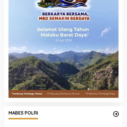
Mengenal Brigjen Pol. Drs. Ahmad Musthofa
Kamal, S.H., Perwira Humas Berpengalaman
MABES POLRI
dengan Rekam Jejak Pengabdian dari Aceh
hingga Mabes Polri