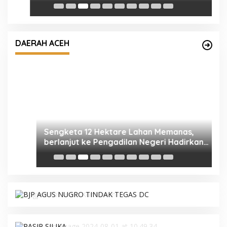
e,
Sengketa 12 Hektare Lahan Memanas,
a
berlanjut ke Pengadilan Negeri Hadirkan
DAERAH ACEH
Empat Saksi
K
M