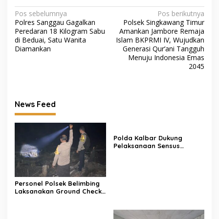
Navigasi
Pos sebelumnya
Pos berikutnya
Polres Sanggau Gagalkan
Polsek Singkawang Timur
pos
Peredaran 18 Kilogram Sabu
Amankan Jambore Remaja
di Beduai, Satu Wanita
Islam BKPRMI IV, Wujudkan
Diamankan
Generasi Qur’ani Tangguh
Menuju Indonesia Emas
2045
News Feed
Polda Kalbar Dukung
Pelaksanaan Sensus
Ekonomi 2026 untuk
Penguatan Data
Perekonomian Daerah
Personel Polsek Belimbing
Laksanakan Ground Check
dan Verifikasi Hotspot di
Desa Langan