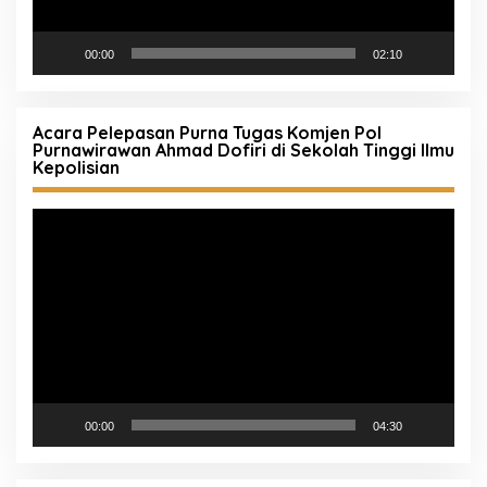
00:00
02:10
Acara Pelepasan Purna Tugas Komjen Pol
Purnawirawan Ahmad Dofiri di Sekolah Tinggi Ilmu
Kepolisian
Pemutar
Video
00:00
04:30