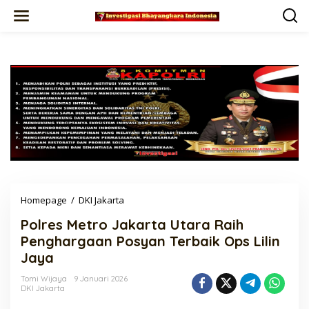
Lewati
ke
konten
Polres
Homepage
/
DKI Jakarta
Metro
Polres Metro Jakarta Utara Raih
Jakarta
Utara
Penghargaan Posyan Terbaik Ops Lilin
Raih
Jaya
Penghargaan
Posyan
Tomi Wijaya
9 Januari 2026
Terbaik
DKI Jakarta
Ops