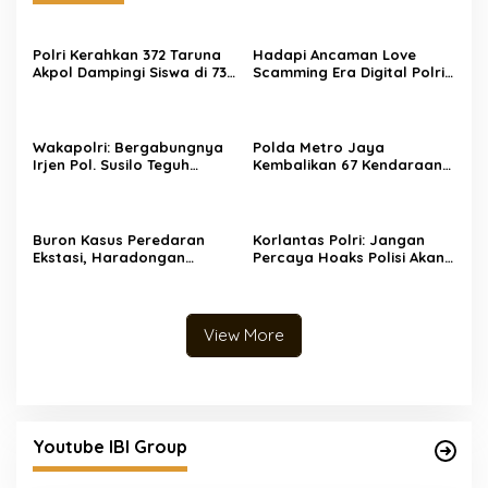
Polri Kerahkan 372 Taruna
Hadapi Ancaman Love
Akpol Dampingi Siswa di 73
Scamming Era Digital Polri
Sekolah Rakyat Bersama
Gelar Dialog Penguatan
Taruna Akademi TNI
Internal
Wakapolri: Bergabungnya
Polda Metro Jaya
Irjen Pol. Susilo Teguh
Kembalikan 67 Kendaraan
Raharjo ke UBISA Perkuat
kepada Pemilik yang Sah
Jejaring Nasional Pusat
Studi Kepolisian
Buron Kasus Peredaran
Korlantas Polri: Jangan
Ekstasi, Haradongan
Percaya Hoaks Polisi Akan
Simanjuntak Berhasil
Denda Rp 250 Ribu untuk
Ditangkap di Riau
Ban Gundul
View More
Youtube IBI Group