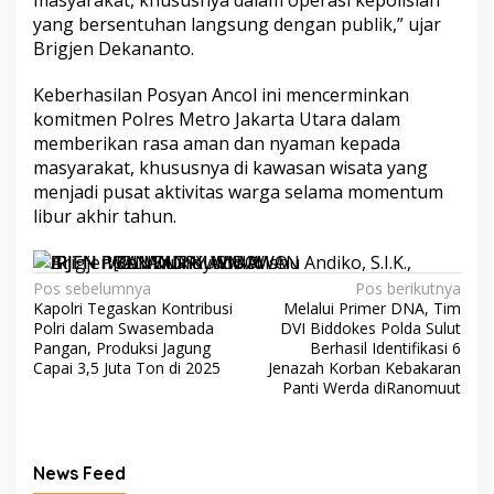
masyarakat, khususnya dalam operasi kepolisian
yang bersentuhan langsung dengan publik,” ujar
Brigjen Dekananto.
Keberhasilan Posyan Ancol ini mencerminkan
komitmen Polres Metro Jakarta Utara dalam
memberikan rasa aman dan nyaman kepada
masyarakat, khususnya di kawasan wisata yang
menjadi pusat aktivitas warga selama momentum
libur akhir tahun.
Navigasi
Pos sebelumnya
Pos berikutnya
Kapolri Tegaskan Kontribusi
Melalui Primer DNA, Tim
pos
Polri dalam Swasembada
DVI Biddokes Polda Sulut
Pangan, Produksi Jagung
Berhasil Identifikasi 6
Capai 3,5 Juta Ton di 2025
Jenazah Korban Kebakaran
Panti Werda diRanomuut
News Feed