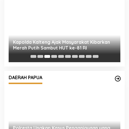
i
Kapolda Kalteng Ajak Masyarakat Kibarkan
P
Merah Putih Sambut HUT ke-81 RI
M
DAERAH PAPUA
Polresta Ungkap Kasus Penganiayaan yang
G