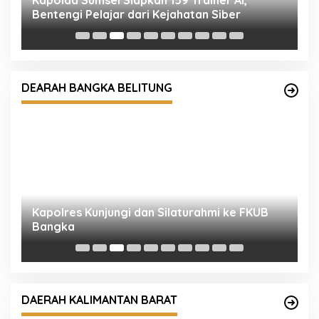
Kapolda Sumsel Siapkan 159 Trainer AI,
P
Bentengi Pelajar dari Kejahatan Siber
D
T
DEARAH BANGKA BELITUNG
Kapolres Kunjungi dan Silaturahmi ke FKUB
P
Bangka
F
DAERAH KALIMANTAN BARAT