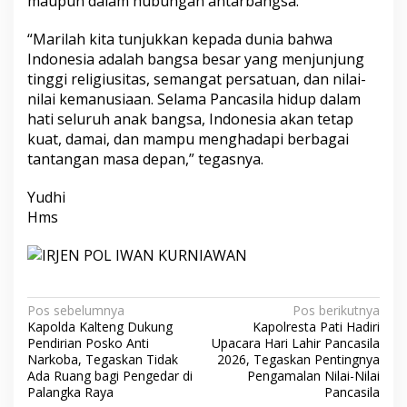
maupun dalam hubungan antarbangsa.
“Marilah kita tunjukkan kepada dunia bahwa
Indonesia adalah bangsa besar yang menjunjung
tinggi religiusitas, semangat persatuan, dan nilai-
nilai kemanusiaan. Selama Pancasila hidup dalam
hati seluruh anak bangsa, Indonesia akan tetap
kuat, damai, dan mampu menghadapi berbagai
tantangan masa depan,” tegasnya.
Yudhi
Hms
Navigasi
Pos sebelumnya
Pos berikutnya
Kapolda Kalteng Dukung
Kapolresta Pati Hadiri
pos
Pendirian Posko Anti
Upacara Hari Lahir Pancasila
Narkoba, Tegaskan Tidak
2026, Tegaskan Pentingnya
Ada Ruang bagi Pengedar di
Pengamalan Nilai-Nilai
Palangka Raya
Pancasila