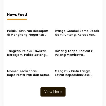
News Feed
Pelaku Tawuran Bersajam
Warga Gombel Lama Desak
di Mangkang Mayoritas
Ganti Untung, Kerusakan
Dibawah Umur, Polda
Rumah Diduga Akibat
Jateng Himbau Orang Tua
Proyek PT Pakuwon, FAR
Perkuat Pengawasan
Siapkan Gugatan Berlapis
Aktifitas Anak di Malam
Tangkap Pelaku Tawuran
Datang Tanpa Khawatir,
Hari
Bersajam, Polda Jateng
Pulang Membawa
Komitmen Tindak Tegas
Kepuasan! Pelayanan
Kelompok Remaja Yang
Humanis Samsat Semarang
Resahkan Masyarakat
2 Siap Melayani Anda
Momen Keakraban
Mengetuk Pintu Langit
Kapolresta Pati dan Ketua
Lewat Kepedulian: Aksi
Bhayangkari Saat Berbagi
Spontan Kapolresta Pati
Ceria di TK Kemala
Borong Dagangan Rakyat
Bhayangkari
Kecil
View More