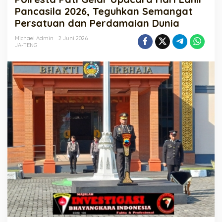
Upacara
Pancasila 2026, Teguhkan Semangat
Hari
Persatuan dan Perdamaian Dunia
Lahir
Pancasila
Michael Admin
2 Juni 2026
2026,
JA-TENG
Teguhkan
Semangat
Persatuan
dan
Perdamaian
Dunia