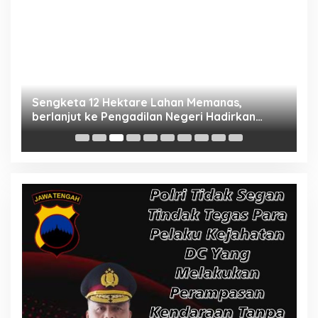
e,
Sengketa 12 Hektare Lahan Memanas,
K
a
berlanjut ke Pengadilan Negeri Hadirkan
M
Empat Saksi