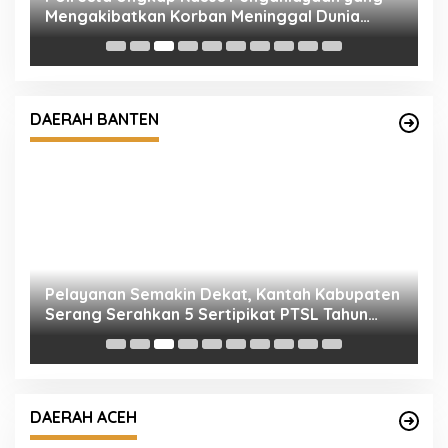
Mengakibatkan Korban Meninggal Dunia
P
an
dalam 3×24 Jam, Dua Pelaku Diamankan
2
DAERAH BANTEN
Pelayanan Semakin Dekat, Kantah Kabupaten
B
,
Serang Serahkan 5 Sertipikat PTSL Tahun
J
Anggaran 2026 Langsung ke Rumah Warga di
Desa Toyomerto
DAERAH ACEH