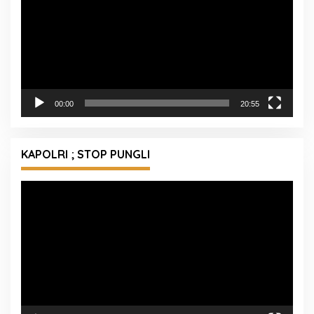
00:00
20:55
KAPOLRI ; STOP PUNGLI
Pemutar
Video