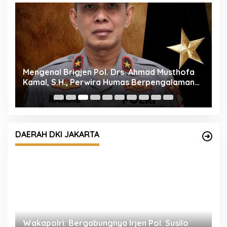
Mengenal Brigjen Pol. Drs. Ahmad Musthofa
P
Kamal, S.H., Perwira Humas Berpengalaman
M
dengan Rekam Jejak Pengabdian dari Aceh
P
hingga Mabes Polri
DAERAH DKI JAKARTA
l
Wakapolri: Bergabungnya Irjen Pol. Susilo
P