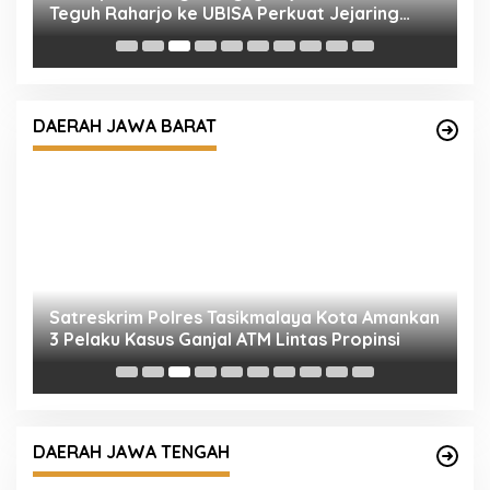
Teguh Raharjo ke UBISA Perkuat Jejaring
k
Nasional Pusat Studi Kepolisian
DAERAH JAWA BARAT
Satreskrim Polres Tasikmalaya Kota Amankan
S
3 Pelaku Kasus Ganjal ATM Lintas Propinsi
P
D
DAERAH JAWA TENGAH