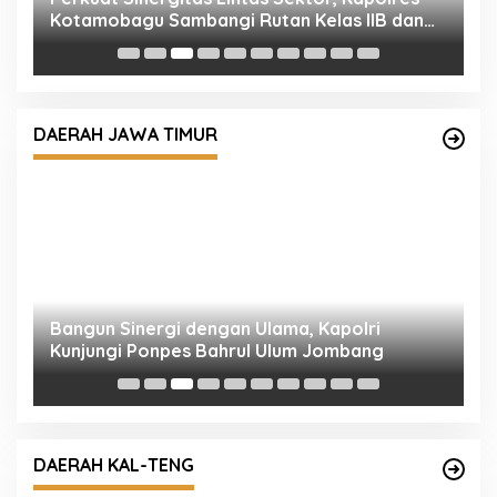
Kotamobagu Sambangi Rutan Kelas IIB dan
K
Balai Taman Nasional Bogani Nani Wartabone
I
DAERAH JAWA TIMUR
Bangun Sinergi dengan Ulama, Kapolri
R
Kunjungi Ponpes Bahrul Ulum Jombang
M
DAERAH KAL-TENG