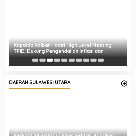
Kapolda Kalbar Hadiri High Level Meeting
P
TPID, Dukung Pengendalian Inflasi dan
P
Stabilitas Kamtibmas
S
DAERAH SULAWESI UTARA
Perkuat Sinergitas Lintas Sektor, Kapolres
P