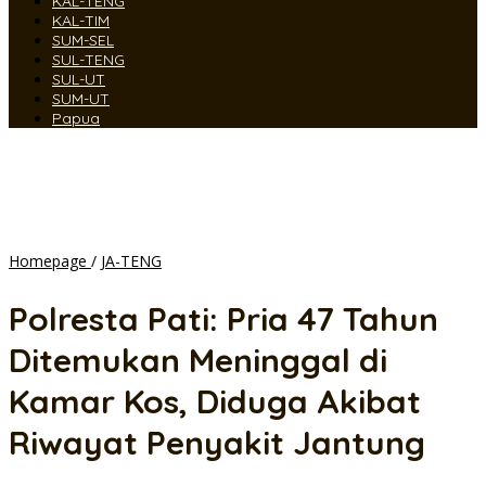
KAL-TENG
KAL-TIM
SUM-SEL
SUL-TENG
SUL-UT
SUM-UT
Papua
Polresta
Homepage
/
JA-TENG
Pati:
Pria
Polresta Pati: Pria 47 Tahun
47
Tahun
Ditemukan Meninggal di
Ditemukan
Meninggal
Kamar Kos, Diduga Akibat
di
Kamar
Riwayat Penyakit Jantung
Kos,
Diduga