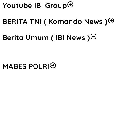
Youtube IBI Group
BERITA TNI ( Komando News )
Berita Umum ( IBI News )
MABES POLRI
Peredaran 86,4 Kg Sabu dan 5.171 Butir Ekstasi Berhasil
Diungkap, Bareskrim Polri Amankan Enam Tersangka
Seleksi Taruna Akpol Masuk Tahap Akhir, Wakapolri Pimpin
Pemeriksaan Penampilan 404 Catar
Mengenal Brigjen Pol. Drs. Ahmad Musthofa Kamal, S.H., Perwira
Humas Berpengalaman dengan Rekam Jejak Pengabdian dari
Aceh hingga Mabes Polri