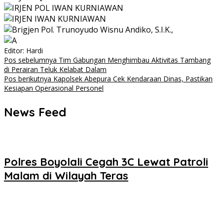
Editor: Hardi
Navigasi
Pos sebelumnya
Tim Gabungan Menghimbau Aktivitas Tambang
di Perairan Teluk Kelabat Dalam
pos
Pos berikutnya
Kapolsek Abepura Cek Kendaraan Dinas, Pastikan
Kesiapan Operasional Personel
News Feed
Polres Boyolali Cegah 3C Lewat Patroli
Malam di Wilayah Teras