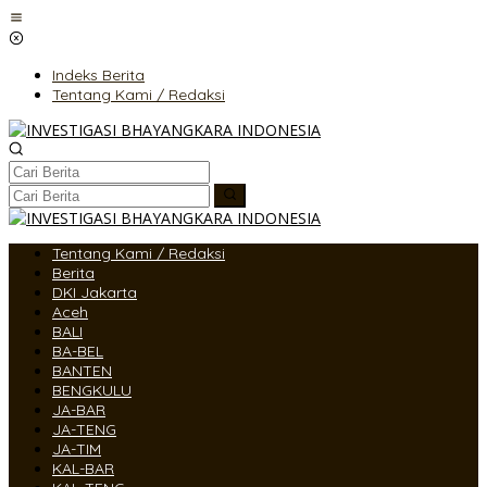
Lewati
ke
konten
Indeks Berita
Tentang Kami / Redaksi
Tentang Kami / Redaksi
Berita
DKI Jakarta
Aceh
BALI
BA-BEL
BANTEN
BENGKULU
JA-BAR
JA-TENG
JA-TIM
KAL-BAR