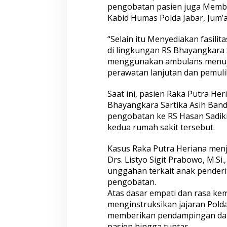
Umur, Polda Jateng Himbau Orang
Akibat Proyek PT
pengobatan pasien juga Memberi
Tua Perkuat Pengawasan Aktifitas
Siapkan Gugatan 
Kabid Humas Polda Jabar, Jum’a
Anak di Malam Hari
“Selain itu Menyediakan fasili
di lingkungan RS Bhayangkara 
menggunakan ambulans menuju
perawatan lanjutan dan pemuli
Saat ini, pasien Raka Putra He
Bhayangkara Sartika Asih Bandu
pengobatan ke RS Hasan Sadik
kedua rumah sakit tersebut.
Kasus Raka Putra Heriana menja
Drs. Listyo Sigit Prabowo, M.Si
unggahan terkait anak pender
pengobatan.
Atas dasar empati dan rasa ke
menginstruksikan jajaran Polda
memberikan pendampingan dan 
pasien hingga tuntas.