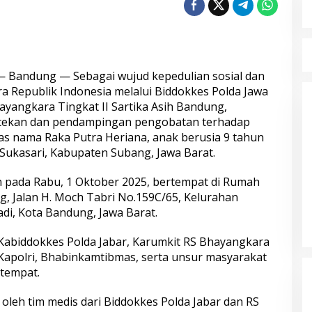
— Bandung — Sebagai wujud kepedulian sosial dan
kpol Masuk Tahap
Mengenal Brigjen Pol. Drs. Ahmad
Pimpin
Musthofa Kamal, S.H., Perwira
a Republik Indonesia melalui Biddokkes Polda Jawa
ampilan 404
Humas Berpengalaman dengan
yangkara Tingkat II Sartika Asih Bandung,
Rekam Jejak Pengabdian dari
cekan dan pendampingan pengobatan terhadap
Aceh hingga Mabes Polri
tas nama Raka Putra Heriana, anak berusia 9 tahun
Sukasari, Kabupaten Subang, Jawa Barat.
n pada Rabu, 1 Oktober 2025, bertempat di Rumah
 Jalan H. Moch Tabri No.159C/65, Kelurahan
i, Kota Bandung, Jawa Barat.
i Kabiddokkes Polda Jabar, Karumkit RS Bhayangkara
 Love Scamming
Wakapolri: Bergabungnya Irjen
 Kapolri, Bhabinkamtibmas, serta unsur masyarakat
Gelar Dialog
Pol. Susilo Teguh Raharjo ke UBISA
etempat.
al
Perkuat Jejaring Nasional Pusat
Studi Kepolisian
oleh tim medis dari Biddokkes Polda Jabar dan RS