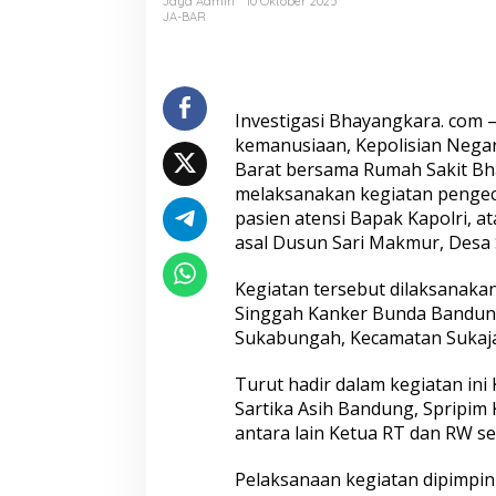
Jaya Admin
10 Oktober 2025
KAPOLRI
JA-BAR
Investigasi Bhayangkara. com 
Peredaran 86,4 Kg Sabu dan 5.171
Seleksi Taruna A
Butir Ekstasi Berhasil Diungkap,
Akhir, Wakapolri 
kemanusiaan, Kepolisian Negar
Bareskrim Polri Amankan Enam
Pemeriksaan Pen
Barat bersama Rumah Sakit Bha
Tersangka
Catar
melaksanakan kegiatan penge
pasien atensi Bapak Kapolri, a
asal Dusun Sari Makmur, Desa 
Kegiatan tersebut dilaksanaka
Singgah Kanker Bunda Bandung,
Sukabungah, Kecamatan Sukajad
Turut hadir dalam kegiatan in
Polri Kerahkan 372 Taruna Akpol
Hadapi Ancaman
Sartika Asih Bandung, Spripim
Dampingi Siswa di 73 Sekolah
Era Digital Polri 
antara lain Ketua RT dan RW s
Rakyat Bersama Taruna Akademi
Penguatan Intern
TNI
Pelaksanaan kegiatan dipimpin 