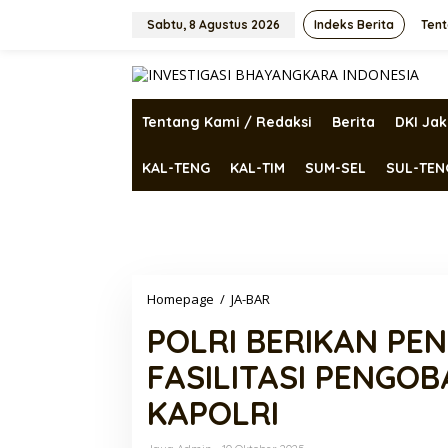
Lewati
ke
Sabtu, 8 Agustus 2026
Indeks Berita
Tent
konten
Tentang Kami / Redaksi
Berita
DKI Jak
KAL-TENG
KAL-TIM
SUM-SEL
SUL-TEN
POLRI
Homepage
/
JA-BAR
BERIKAN
POLRI BERIKAN PE
PENDAMPINGAN
DAN
FASILITASI PENGOB
FASILITASI
PENGOBATAN
KAPOLRI
BAGI
PASIEN
ATENSI