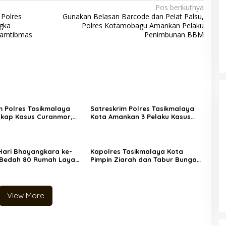
Pos berikutnya
 Polres
Gunakan Belasan Barcode dan Pelat Palsu,
gka
Polres Kotamobagu Amankan Pelaku
Kamtibmas
Penimbunan BBM
m Polres Tasikmalaya
Satreskrim Polres Tasikmalaya
kap Kasus Curanmor,
Kota Amankan 3 Pelaku Kasus
aku Residivis Diamankan
Ganjal ATM Lintas Propinsi
ari Bhayangkara ke-
Kapolres Tasikmalaya Kota
i Bedah 80 Rumah Layak
Pimpin Ziarah dan Tabur Bunga
ak Usin (85) Kini Miliki
Peringati Hari Bhayangkara ke-
ru Berpanel Surya
80
View More