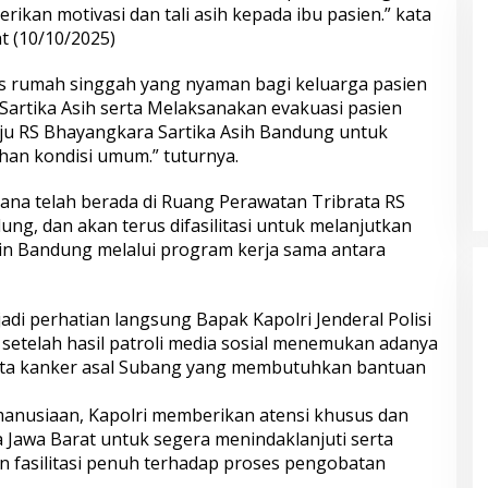
 Pakuwon, FAR
Tindak Tegas Kelompok Remaja
kan motivasi dan tali asih kepada ibu pasien.” kata
Berlapis
Yang Resahkan Masyarakat
t (10/10/2025)
tas rumah singgah yang nyaman bagi keluarga pasien
Sartika Asih serta Melaksanakan evakuasi pasien
 RS Bhayangkara Sartika Asih Bandung untuk
han kondisi umum.” tuturnya.
riana telah berada di Ruang Perawatan Tribrata RS
ng, dan akan terus difasilitasi untuk melanjutkan
in Bandung melalui program kerja sama antara
di perhatian langsung Bapak Kapolri Jenderal Polisi
., setelah hasil patroli media sosial menemukan adanya
ita kanker asal Subang yang membutuhkan bantuan
manusiaan, Kapolri memberikan atensi khusus dan
 Jawa Barat untuk segera menindaklanjuti serta
fasilitasi penuh terhadap proses pengobatan