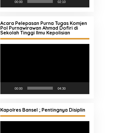
00:00
02:10
Acara Pelepasan Purna Tugas Komjen
Pol Purnawirawan Ahmad Dofiri di
Sekolah Tinggi Ilmu Kepolisian
Pemutar
Video
00:00
04:30
Kapolres Bansel ; Pentingnya Disiplin
Pemutar
Video