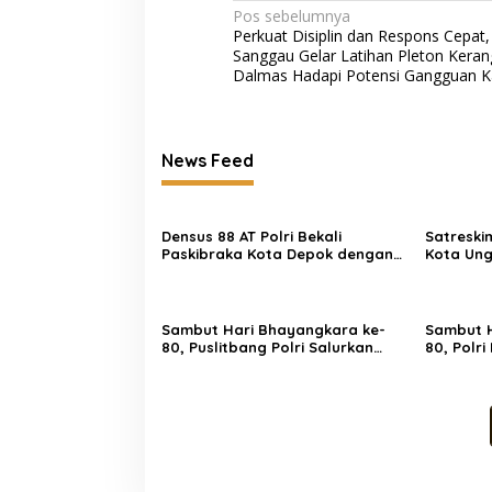
Navigasi
Pos sebelumnya
Perkuat Disiplin dan Respons Cepat,
pos
Sanggau Gelar Latihan Pleton Keran
Dalmas Hadapi Potensi Gangguan 
News Feed
Densus 88 AT Polri Bekali
Satreski
Paskibraka Kota Depok dengan
Kota Ung
Penguatan Ideologi Pancasila
Satu Pel
dan Pencegahan IRET
Sambut Hari Bhayangkara ke-
Sambut H
80, Puslitbang Polri Salurkan
80, Polr
1.000 Paket Sembako Door to
Huni, Bap
Door di Bogor
Rumah Ba