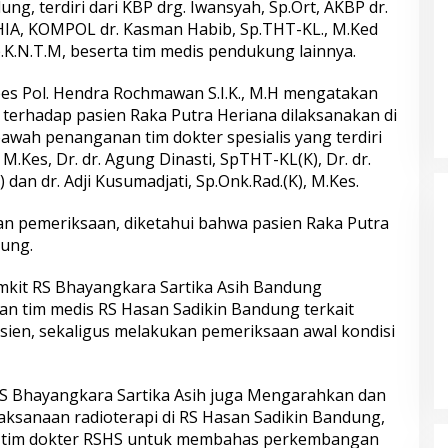
g, terdiri dari KBP drg. Iwansyah, Sp.Ort, AKBP dr.
QHIA, KOMPOL dr. Kasman Habib, Sp.THT-KL., M.Ked
p.K.N.T.M, beserta tim medis pendukung lainnya.
es Pol. Hendra Rochmawan S.I.K., M.H mengatakan
terhadap pasien Raka Putra Heriana dilaksanakan di
awah penanganan tim dokter spesialis yang terdiri
, M.Kes, Dr. dr. Agung Dinasti, SpTHT-KL(K), Dr. dr.
 Tasikmalaya
Satreskrim Polres Tasikmalaya
an dr. Adji Kusumadjati, Sp.Onk.Rad.(K), M.Kes.
us Curanmor,
Kota Amankan 3 Pelaku Kasus
divis Diamankan
Ganjal ATM Lintas Propinsi
dan pemeriksaan, diketahui bahwa pasien Raka Putra
dung.
mkit RS Bhayangkara Sartika Asih Bandung
n tim medis RS Hasan Sadikin Bandung terkait
en, sekaligus melakukan pemeriksaan awal kondisi
 RS Bhayangkara Sartika Asih juga Mengarahkan dan
ama Desak Ganti
Tangkap Pelaku Tawuran
ksanaan radioterapi di RS Hasan Sadikin Bandung,
an Rumah Diduga
Bersajam, Polda Jateng Komitmen
 tim dokter RSHS untuk membahas perkembangan