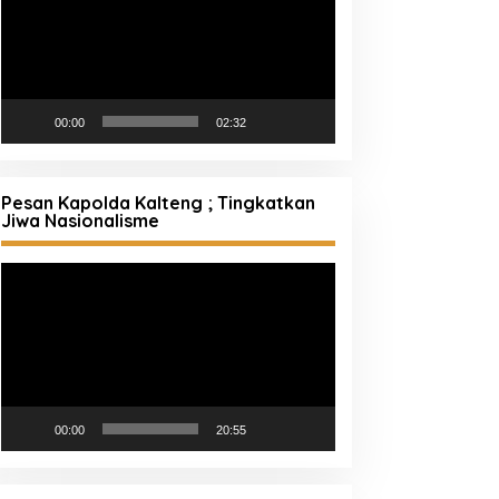
00:00
02:32
Pesan Kapolda Kalteng ; Tingkatkan
Jiwa Nasionalisme
Pemutar
Video
00:00
20:55