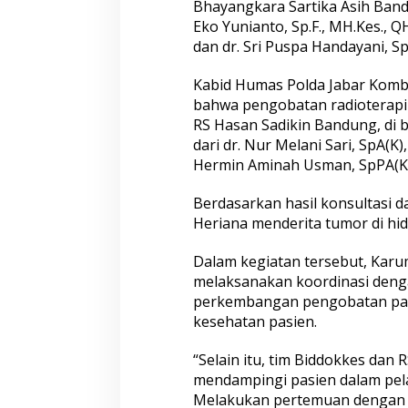
Bhayangkara Sartika Asih Bandun
Eko Yunianto, Sp.F., MH.Kes., 
dan dr. Sri Puspa Handayani, S
Kabid Humas Polda Jabar Komb
bahwa pengobatan radioterapi 
RS Hasan Sadikin Bandung, di b
dari dr. Nur Melani Sari, SpA(K)
Densus 88 AT Polri Bekali
Satreskim Polres
Hermin Aminah Usman, SpPA(K) d
Paskibraka Kota Depok dengan
Kota Ungkap Kas
Penguatan Ideologi Pancasila dan
Satu Pelaku Resi
Berdasarkan hasil konsultasi 
Pencegahan IRET
Heriana menderita tumor di hi
Dalam kegiatan tersebut, Karu
melaksanakan koordinasi denga
perkembangan pengobatan pasi
kesehatan pasien.
“Selain itu, tim Biddokkes dan
Pelaku Tawuran Bersajam di
Warga Gombel L
mendampingi pasien dalam pela
Mangkang Mayoritas Dibawah
Untung, Kerusak
Melakukan pertemuan dengan