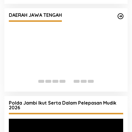
Kapolres Kendal Berganti, AKBP Ratna Siap
Lanjutkan Program dan Perkuat Sinergi
DAERAH JAWA TENGAH
R
A
K
Polda Jambi Ikut Serta Dalam Pelepasan Mudik
2026
Pemutar
Video