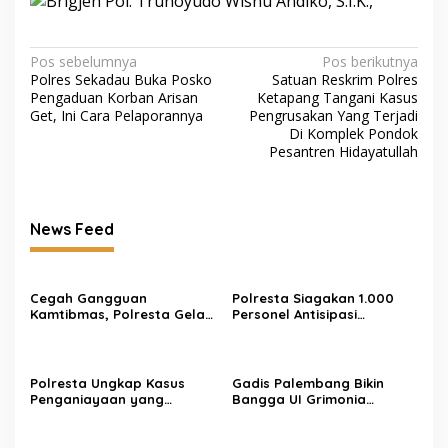
Navigasi
Pos sebelumnya
Pos berikutnya
Polres Sekadau Buka Posko
Satuan Reskrim Polres
pos
Pengaduan Korban Arisan
Ketapang Tangani Kasus
Get, Ini Cara Pelaporannya
Pengrusakan Yang Terjadi
Di Komplek Pondok
Pesantren Hidayatullah
News Feed
Cegah Gangguan
Polresta Siagakan 1.000
Kamtibmas, Polresta Gelar
Personel Antisipasi
Razia Gabungan di Wilayah
Rencana Aksi KNPB,
Heram
Kapolresta : Warga
Diimbau Tetap Beraktivitas
dengan Aman dan Kondusif
Polresta Ungkap Kasus
Gadis Palembang Bikin
Penganiayaan yang
Bangga UI Grimonia
Mengakibatkan Korban
Patriosa Sabet Wakil I
Meninggal Dunia dalam
None Jakarta Pusat 2026,
3×24 Jam, Dua Pelaku
Bawa Pulang Beasiswa