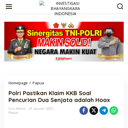
Lewati
ke
konten
Polri
Homepage
/
Papua
Pastikan
Polri Pastikan Klaim KKB Soal
Klaim
KKB
Pencurian Dua Senjata adalah Hoax
Soal
Pencurian
Gun Admin
25 Januari 2025
Papua
Dua
Senjata
adalah