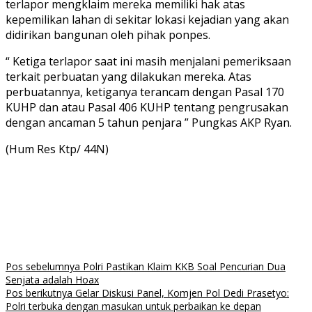
terlapor mengklaim mereka memiliki hak atas
kepemilikan lahan di sekitar lokasi kejadian yang akan
didirikan bangunan oleh pihak ponpes.
“ Ketiga terlapor saat ini masih menjalani pemeriksaan
terkait perbuatan yang dilakukan mereka. Atas
perbuatannya, ketiganya terancam dengan Pasal 170
KUHP dan atau Pasal 406 KUHP tentang pengrusakan
dengan ancaman 5 tahun penjara ” Pungkas AKP Ryan.
(Hum Res Ktp/ 44N)
Navigasi
Pos sebelumnya
Polri Pastikan Klaim KKB Soal Pencurian Dua
Senjata adalah Hoax
pos
Pos berikutnya
Gelar Diskusi Panel, Komjen Pol Dedi Prasetyo:
Polri terbuka dengan masukan untuk perbaikan ke depan