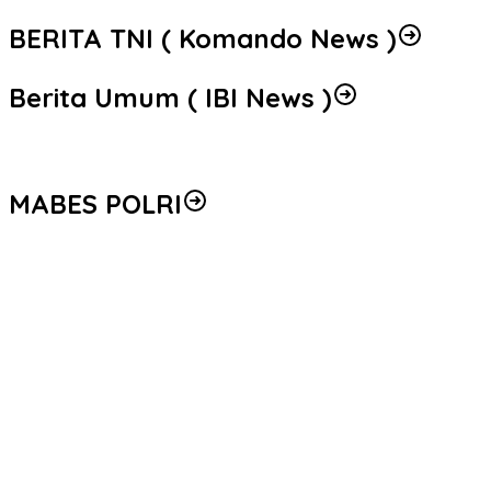
BERITA TNI ( Komando News )
Berita Umum ( IBI News )
MABES POLRI
Peredaran 86,4 Kg Sabu dan 5.171 Butir Ekstasi Berhasil
Diungkap, Bareskrim Polri Amankan Enam Tersangka
Seleksi Taruna Akpol Masuk Tahap Akhir, Wakapolri Pimpin
Pemeriksaan Penampilan 404 Catar
Mengenal Brigjen Pol. Drs. Ahmad Musthofa Kamal, S.H., Perwira
Humas Berpengalaman dengan Rekam Jejak Pengabdian dari
Aceh hingga Mabes Polri
Polri Gandeng UPH dan Komdigi Edukasi Mahasiswa Cegah Judi