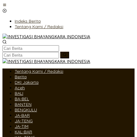
Lewati
ke
konten
Indeks Berita
Tentang Kami / Redaksi
Tentang Kami / Redaksi
Berita
DKI Jakarta
Aceh
BALI
BA-BEL
BANTEN
BENGKULU
JA-BAR
JA-TENG
JA-TIM
KAL-BAR