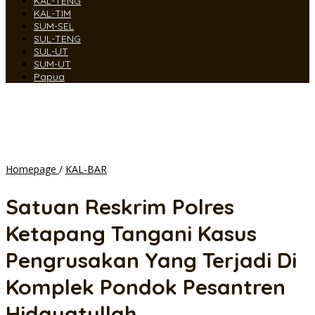
KAL-TENG
KAL-TIM
SUM-SEL
SUL-TENG
SUL-UT
SUM-UT
Papua
Satuan
Homepage
/
KAL-BAR
Reskrim
Polres
Satuan Reskrim Polres
Ketapang
Tangani
Ketapang Tangani Kasus
Kasus
Pengrusakan
Pengrusakan Yang Terjadi Di
Yang
Terjadi
Komplek Pondok Pesantren
Di
Komplek
Hidayatullah