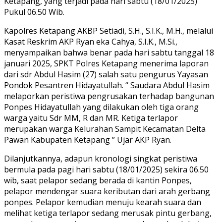
Ketapang, yang terjadi pada hari sabtu (18/01/2025)
Pukul 06.50 Wib.
Kapolres Ketapang AKBP Setiadi, S.H., S.I.K., M.H., melalui
Kasat Reskrim AKP Ryan eka Cahya, S.I.K., M.Si.,
menyampaikan bahwa benar pada hari sabtu tanggal 18
januari 2025, SPKT Polres Ketapang menerima laporan
dari sdr Abdul Hasim (27) salah satu pengurus Yayasan
Pondok Pesantren Hidayatullah. “ Saudara Abdul Hasim
melaporkan peristiwa pengrusakan terhadap bangunan
Ponpes Hidayatullah yang dilakukan oleh tiga orang
warga yaitu Sdr MM, R dan MR. Ketiga terlapor
merupakan warga Kelurahan Sampit Kecamatan Delta
Pawan Kabupaten Ketapang ” Ujar AKP Ryan.
Dilanjutkannya, adapun kronologi singkat peristiwa
bermula pada pagi hari sabtu (18/01/2025) sekira 06.50
wib, saat pelapor sedang berada di kantin Ponpes,
pelapor mendengar suara keributan dari arah gerbang
ponpes. Pelapor kemudian menuju kearah suara dan
melihat ketiga terlapor sedang merusak pintu gerbang,