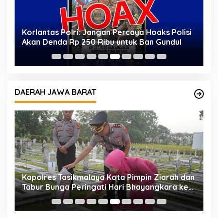
n
Korlantas Polri: Jangan Percaya Hoaks Polisi
W
Akan Denda Rp 250 Ribu untuk Ban Gundul
T
W
DAERAH JAWA BARAT
ah
Kapolres Tasikmalaya Kota Pimpin Ziarah dan
M
Tabur Bunga Peringati Hari Bhayangkara ke-
T
80
T