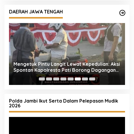
DAERAH JAWA TENGAH
ua
Mengetuk Pintu Langit Lewat Kepedulian: Aksi
K
la
Spontan Kapolresta Pati Borong Dagangan
P
Rakyat Kecil
Polda Jambi Ikut Serta Dalam Pelepasan Mudik
2026
Pemutar
Video