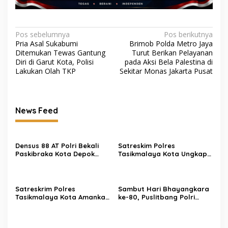
Navigasi
Pos sebelumnya
Pos berikutnya
Pria Asal Sukabumi
Brimob Polda Metro Jaya
pos
Ditemukan Tewas Gantung
Turut Berikan Pelayanan
Diri di Garut Kota, Polisi
pada Aksi Bela Palestina di
Lakukan Olah TKP
Sekitar Monas Jakarta Pusat
News Feed
Densus 88 AT Polri Bekali
Satreskim Polres
Paskibraka Kota Depok
Tasikmalaya Kota Ungkap
dengan Penguatan
Kasus Curanmor, Satu
Ideologi Pancasila dan
Pelaku Residivis Diamankan
Pencegahan IRET
Satreskrim Polres
Sambut Hari Bhayangkara
Tasikmalaya Kota Amankan
ke-80, Puslitbang Polri
3 Pelaku Kasus Ganjal ATM
Salurkan 1.000 Paket
Lintas Propinsi
Sembako Door to Door di
Bogor