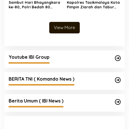
Sambut Hari Bhayangkara
Kapolres Tasikmalaya Kota
ke-80, Polri Bedah 80
Pimpin Ziarah dan Tabur
Rumah Layak Huni, Bapak
Bunga Peringati Hari
Usin (85) Kini Miliki Rumah
Bhayangkara ke-80
Baru Berpanel Surya
View More
Youtube IBI Group
BERITA TNI ( Komando News )
Berita Umum ( IBI News )