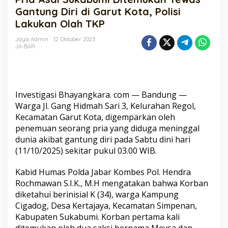
Ditemukan
Gantung Diri di Garut Kota, Polisi
Tewas
Lakukan Olah TKP
Gantung
Diri
Jaya Admin
12 Oktober 2025
di
JA-BAR
Garut
Kota,
Polisi
Lakukan
Olah
Investigasi Bhayangkara. com — Bandung —
TKP
Warga Jl. Gang Hidmah Sari 3, Kelurahan Regol,
Kecamatan Garut Kota, digemparkan oleh
penemuan seorang pria yang diduga meninggal
dunia akibat gantung diri pada Sabtu dini hari
(11/10/2025) sekitar pukul 03.00 WIB.
Kabid Humas Polda Jabar Kombes Pol. Hendra
Rochmawan S.I.K., M.H mengatakan bahwa Korban
diketahui berinisial K (34), warga Kampung
Cigadog, Desa Kertajaya, Kecamatan Simpenan,
Kabupaten Sukabumi. Korban pertama kali