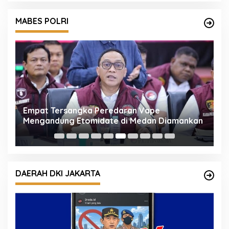
MABES POLRI
Empat Tersangka Peredaran Vape
K
Mengandung Etomidate di Medan Diamankan
P
K
DAERAH DKI JAKARTA