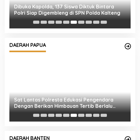
S
K
R
Sat Lantas Polresta Edukasi Pengendara
Dengan Berikan Himbauan Tertib Berlalu
DAERAH PAPUA
Lintas.
F
P
M
Ditbinmas Polda Banten Serap Aspirasi
1
Warga Melalui Warung Bhabinkamtibmas
DAERAH BANTEN