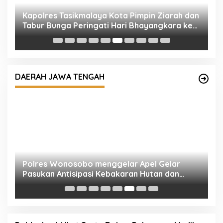
M
T
T
Polres Wonosobo menggelar Apel Gelar
ru
Pasukan Antisipasi Kebakaran Hutan dan
DAERAH JAWA TENGAH
Lahan (Karhutla)
S
W