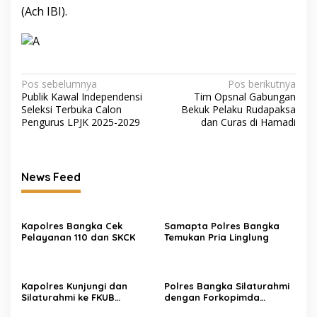
(Ach IBI).
Navigasi
Pos sebelumnya
Pos berikutnya
Publik Kawal Independensi
Tim Opsnal Gabungan
pos
Seleksi Terbuka Calon
Bekuk Pelaku Rudapaksa
Pengurus LPJK 2025-2029
dan Curas di Hamadi
News Feed
Kapolres Bangka Cek
Samapta Polres Bangka
Pelayanan 110 dan SKCK
Temukan Pria Linglung
Kapolres Kunjungi dan
Polres Bangka Silaturahmi
Silaturahmi ke FKUB
dengan Forkopimda
Bangka
Perkuat Sinergitas