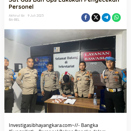
Ops
Personel
Lakukan
Pengecekan
Akhirul Ibi
9 Juli 2025
BA-BEL
Personel
Investigasibhayangkara.com~//- Bangka