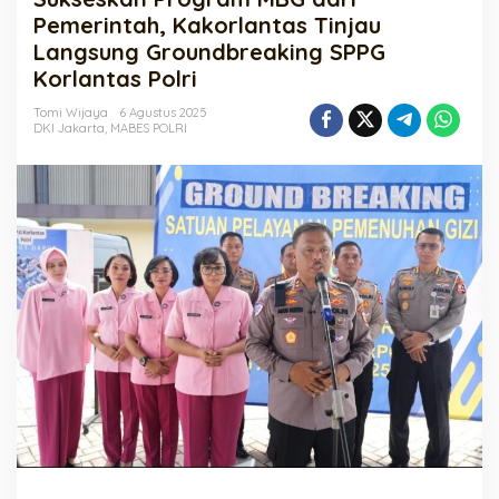
dari
Pemerintah, Kakorlantas Tinjau
Pemerintah,
Langsung Groundbreaking SPPG
Kakorlantas
Korlantas Polri
Tinjau
Langsung
Tomi Wijaya
6 Agustus 2025
Groundbreaking
DKI Jakarta
,
MABES POLRI
SPPG
Korlantas
Polri