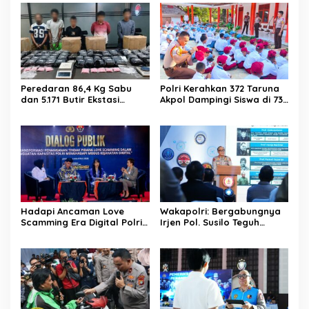
Peredaran 86,4 Kg Sabu
Polri Kerahkan 372 Taruna
dan 5.171 Butir Ekstasi
Akpol Dampingi Siswa di 73
Berhasil Diungkap,
Sekolah Rakyat Bersama
Bareskrim Polri Amankan
Taruna Akademi TNI
Enam Tersangka
Hadapi Ancaman Love
Wakapolri: Bergabungnya
Scamming Era Digital Polri
Irjen Pol. Susilo Teguh
Gelar Dialog Penguatan
Raharjo ke UBISA Perkuat
Internal
Jejaring Nasional Pusat
Studi Kepolisian