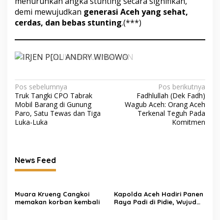
menurunkan angka stunting secara signifikan,
demi mewujudkan
generasi Aceh yang sehat,
cerdas, dan bebas stunting
.(***)
Navigasi
Pos sebelumnya
Pos berikutnya
Truk Tangki CPO Tabrak
Fadhlullah (Dek Fadh)
pos
Mobil Barang di Gunung
Wagub Aceh: Orang Aceh
Paro, Satu Tewas dan Tiga
Terkenal Teguh Pada
Luka-Luka
Komitmen
News Feed
Muara Krueng Cangkoi
‎‎Kapolda Aceh Hadiri Panen
memakan korban kembali
Raya Padi di Pidie, Wujud
Sinergi TNI-Polri Dukung
Swasembada Pangan