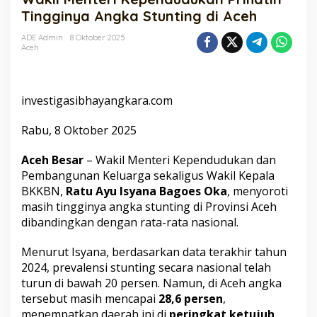
Prihatin
Tingginya Angka Stunting di Aceh
Tingginya
Angka
ADE Admin
8 Oktober 2025
Aceh
Stunting
di
Aceh
investigasibhayangkara.com
Rabu, 8 Oktober 2025
Aceh Besar
– Wakil Menteri Kependudukan dan
Pembangunan Keluarga sekaligus Wakil Kepala
BKKBN,
Ratu Ayu Isyana Bagoes Oka
, menyoroti
masih tingginya angka stunting di Provinsi Aceh
dibandingkan dengan rata-rata nasional.
Menurut Isyana, berdasarkan data terakhir tahun
2024, prevalensi stunting secara nasional telah
turun di bawah 20 persen. Namun, di Aceh angka
tersebut masih mencapai
28,6 persen
,
menempatkan daerah ini di
peringkat ketujuh