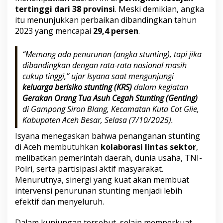
tertinggi dari 38 provinsi
. Meski demikian, angka
itu menunjukkan perbaikan dibandingkan tahun
2023 yang mencapai
29,4 persen
.
“Memang ada penurunan (angka stunting), tapi jika
dibandingkan dengan rata-rata nasional masih
cukup tinggi,” ujar Isyana saat mengunjungi
keluarga berisiko stunting (KRS)
dalam kegiatan
Gerakan Orang Tua Asuh Cegah Stunting (Genting)
di Gampong Siron Blang, Kecamatan Kuta Cot Glie,
Kabupaten Aceh Besar, Selasa (7/10/2025).
Isyana menegaskan bahwa penanganan stunting
di Aceh membutuhkan
kolaborasi lintas sektor
,
melibatkan pemerintah daerah, dunia usaha, TNI-
Polri, serta partisipasi aktif masyarakat.
Menurutnya, sinergi yang kuat akan membuat
intervensi penurunan stunting menjadi lebih
efektif dan menyeluruh.
Dalam kunjungan tersebut, selain memperkuat