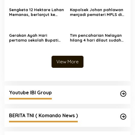
Nasional
Sengketa 12 Hektare Lahan
Kapolsek Johan pahlawan
Memanas, berlanjut ke
menjadi pemateri MPLS di
Pengadilan Negeri
SMA Unggul Wira Bangsa
Hadirkan Empat Saksi
Gerakan Ayah Hari
Tim pencaharian Nelayan
pertama sekolah Bupati
hilang 4 hari dilaut sudah
Aceh Barat mengantar
ditemukan dengan kondisi
anak yatim kesekolah
selamat
View More
Youtube IBI Group
BERITA TNI ( Komando News )