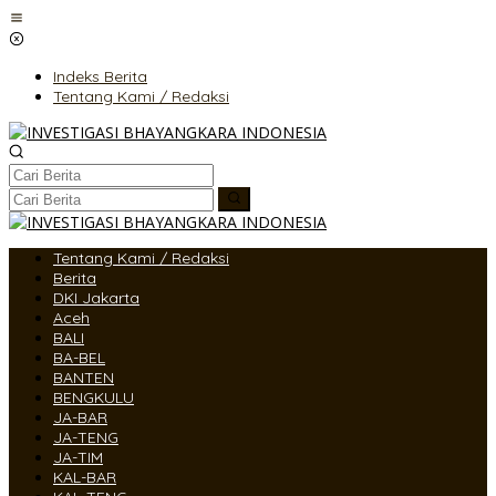
Lewati
ke
konten
Indeks Berita
Tentang Kami / Redaksi
Tentang Kami / Redaksi
Berita
DKI Jakarta
Aceh
BALI
BA-BEL
BANTEN
BENGKULU
JA-BAR
JA-TENG
JA-TIM
KAL-BAR