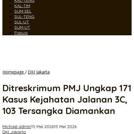
KAL-TENG
KAL-TIM
SUM-SEL
SUL-TENG
SUL-UT
SUM-UT
Papua
Ditreskrimum
Homepage
/
DKI Jakarta
PMJ
Ungkap
Ditreskrimum PMJ Ungkap 171
171
Kasus
Kasus Kejahatan Jalanan 3C,
Kejahatan
Jalanan
103 Tersangka Diamankan
3C,
103
Tersangka
Michael admin
15 Mei 2026
15 Mei 2026
Diamankan
DKI Jakarta