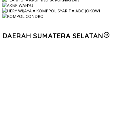
DAERAH SUMATERA SELATAN
Korem 044/Gapo Tingkatkan Kesiapan dan Akuntabilitas Jelang
Audit Itjen TNI
Kapolda Sumsel Siapkan 159 Trainer AI, Bentengi Pelajar dari
Kejahatan Siber
Polres Muratara Polda Sumsel Tetapkan Dua Direktur Korporasi
sebagai Tersangka Tragedi Maut Bus ALS
Serahkan Penghargaan WBK dan Pelayanan Prima, Kapolda
Sumsel Tekankan Perkuat Pelayanan Publik
Kapolda Sumsel Instruksikan Ground Checking Masif, Korporasi
Pembakar Lahan Akan Ditindak Tegas