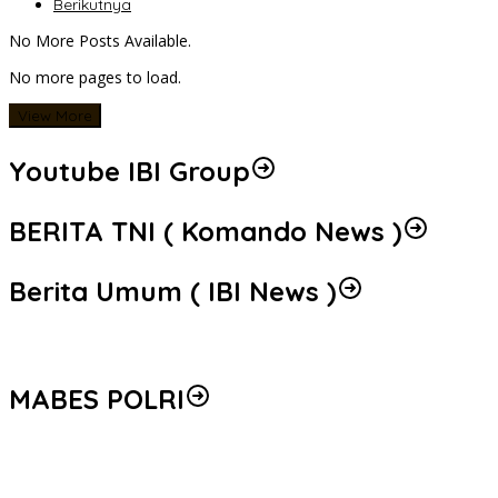
Berikutnya
No More Posts Available.
No more pages to load.
View More
Youtube IBI Group
BERITA TNI ( Komando News )
Berita Umum ( IBI News )
MABES POLRI
Peredaran 86,4 Kg Sabu dan 5.171 Butir Ekstasi Berhasil
Diungkap, Bareskrim Polri Amankan Enam Tersangka