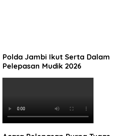
Polres Wonosobo menggelar Apel Gelar Pasukan Antisipasi
Kebakaran Hutan dan Lahan (Karhutla)
Safari Subuh Berjamaah, Kapolresta Pati Ajak Warga Perkuat
Sinergi Jaga Kamtibmas
Polresta Pati Bekali 101 Siswa SMK Negeri 2 Rembang Sebelum
PKL Delapan Bulan di Kapal Perikanan
Polda Jambi Ikut Serta Dalam
Pelepasan Mudik 2026