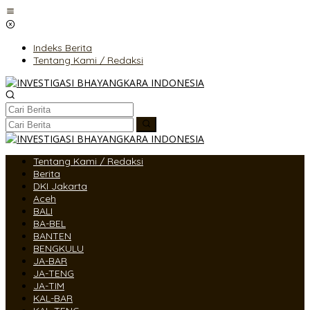
Lewati
ke
konten
Indeks Berita
Tentang Kami / Redaksi
Tentang Kami / Redaksi
Berita
DKI Jakarta
Aceh
BALI
BA-BEL
BANTEN
BENGKULU
JA-BAR
JA-TENG
JA-TIM
KAL-BAR