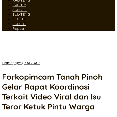
KAL-TENG
KAL-TIM
SUM-SEL
SUL-TENG
SUL-UT
SUM-UT
Papua
Forkopimcam
Homepage
/
KAL-BAR
Tanah
Pinoh
Forkopimcam Tanah Pinoh
Gelar
Rapat
Gelar Rapat Koordinasi
Koordinasi
Terkait
Terkait Video Viral dan Isu
Video
Viral
Teror Ketuk Pintu Warga
dan
Isu