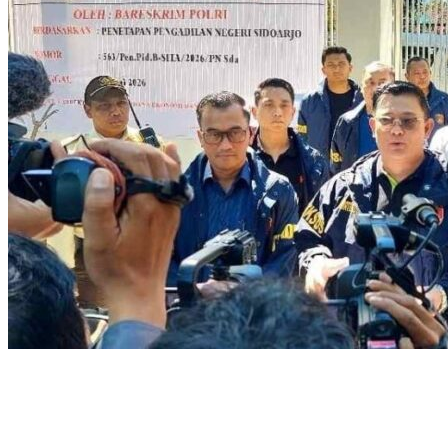
Bongkar Sindikat Cuci Uang Emas Ilegal, Bareskrim Polri Sita
Pabrik di Sidoarjo dan Tetapkan Tersangka Baru
Satgas Anti-Mafia Bola akan Kembali Diaktifkan, Cegah Judi
Selama Piala Dunia 2026