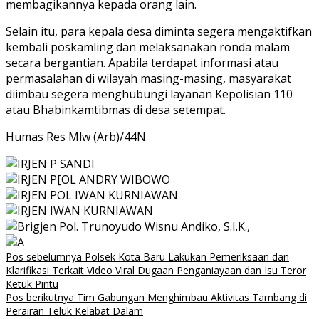
membagikannya kepada orang lain.
Selain itu, para kepala desa diminta segera mengaktifkan
kembali poskamling dan melaksanakan ronda malam
secara bergantian. Apabila terdapat informasi atau
permasalahan di wilayah masing-masing, masyarakat
diimbau segera menghubungi layanan Kepolisian 110
atau Bhabinkamtibmas di desa setempat.
Humas Res Mlw (Arb)/44N
Navigasi
Pos sebelumnya
Polsek Kota Baru Lakukan Pemeriksaan dan
Klarifikasi Terkait Video Viral Dugaan Penganiayaan dan Isu Teror
pos
Ketuk Pintu
Pos berikutnya
Tim Gabungan Menghimbau Aktivitas Tambang di
Perairan Teluk Kelabat Dalam