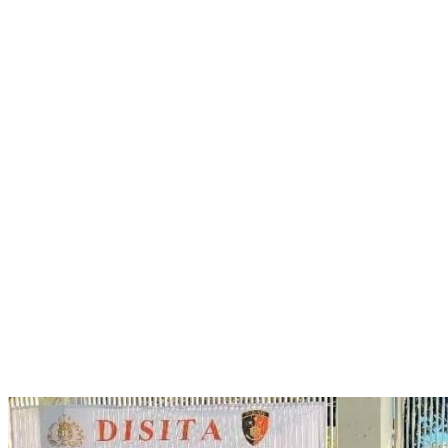
Seleksi Taruna Akpol Masuk Tahap Akhir, Wakapolri Pimpin
Pemeriksaan Penampilan 404 Catar
Mengenal Brigjen Pol. Drs. Ahmad Musthofa Kamal, S.H., Perwira
Humas Berpengalaman dengan Rekam Jejak Pengabdian dari
Aceh hingga Mabes Polri
Polri Gandeng UPH dan Komdigi Edukasi Mahasiswa Cegah Judi
Online Lewat Program Polri Goes to Campus
Satgas Haji dan Umrah Polri Tetapkan 32 Tersangka, Kerugian
Korban Capai Rp116,7 Miliar
Empat Tersangka Peredaran Vape Mengandung Etomidate di
Medan Diamankan
Kapolri Luncurkan Kartu Bhayangkara Prioritas Buruh, Permudah
Akses Layanan Kesehatan Pekerja
Sambut Hari Bhayangkara ke-80, Wakapolri dan Akpol ’90 Dhira
Brata Gelar Bakti Sosial dan Kesehatan di Bogor