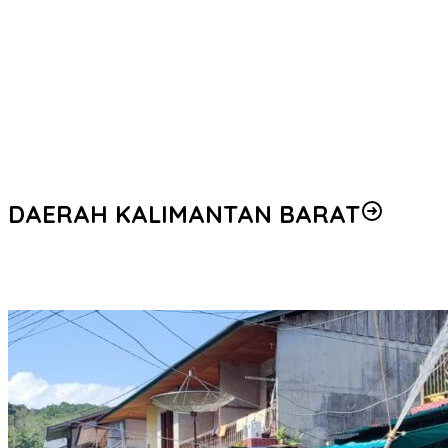
Kapolda Babel Pimpin Sertijab Sejumlah PJU Hingga Kapolres
Satresnarkoba Polres Bangka Tangkap Pengedar Sabu
Polres Bangka Limpahkan Tersangka Kasus Dugaan
Penampungan Mineral Ilegal ke Kejaksaan
Polres Bangka Barat Terima Penghargaan Dari BNNP Babel
DAERAH KALIMANTAN BARAT
Tim URC Polres Melawi Amankan Tersangka Pencurian Sepeda
Motor di Desa Paal