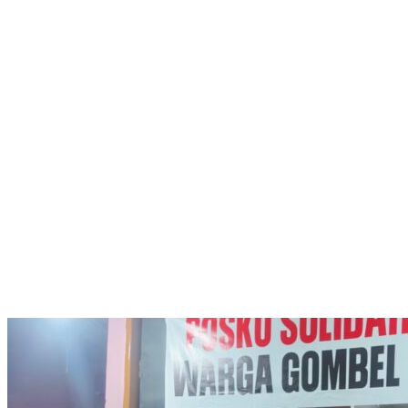
Kapolres Demak Satukan Langkah Cegah Tawuran Pelajar
Polresta Pati Beri Bantuan Air Bersih kepada Masyarakat yang
Terdampak Kekeringan
Polresta Pati Gandeng Tokoh Poro Yai Tokoh Masyarakat, Pihak
Sekolah, Kepala Desa dan Orang Tua Selesaikan Kasus Tawuran
di Sukolilo
Polresta Pati Beri Bantuan Air Bersih kepada Masyarakat yang
Terdampak Kekeringan
Tak Perlu Ragu Mengurus STNK! Samsat Semarang 2 Hadir
dengan Pelayanan Ramah dan Pendampingan Humanis
Pelaku Tawuran Bersajam di Mangkang Mayoritas Dibawah
Umur, Polda Jateng Himbau Orang Tua Perkuat Pengawasan
Aktifitas Anak di Malam Hari