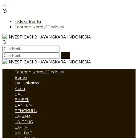
Lewati
ke
konten
Indeks Berita
Tentang Kami / Redaksi
Tentang Kami / Redaksi
Berita
DKI Jakarta
Aceh
BALI
BA-BEL
BANTEN
BENGKULU
JA-BAR
JA-TENG
JA-TIM
KAL-BAR