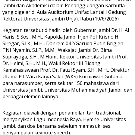
Jambi dan Akademisi dalam Penanggulangan Karhutla
yang digelar di Aula Auditorium Unifac Lantai I Gedung
Rektorat Universitas Jambi (Unja), Rabu (10/6/2026).
Kegiatan tersebut dihadiri oleh Gubernur Jambi Dr. H. Al
Haris, S.Sos., M.H., Kapolda Jambi Irjen Pol. Krisno H.
Siregar, S.I.K., M.H., Danrem 042/Garuda Putih Brigjen
TNI Nyamin, S.I.P., M.M., Wakajati Jambi Dr. Bima
Suprayoga, S.H., M.Hum., Rektor Universitas Jambi Prof.
Dr. Helmi, S.H., M.H., Wakil Rektor III Bidang
Kemahasiswaan Prof. Dr. Fauzi Syam, S.H., M.H., Direktur
Utama PT Wira Karya Sakti (WKS) Kurniawan Gotama,
para narasumber, serta sekitar 150 mahasiswa dari
Universitas Jambi, Universitas Muhammadiyah Jambi, dan
berbagai elemen lainnya.
Kegiatan diawali dengan penampilan tari tradisional,
menyanyikan Lagu Indonesia Raya, Hymne Universitas
Jambi, dan doa bersama sebelum memasuki sesi
penyampaian keynote speech.