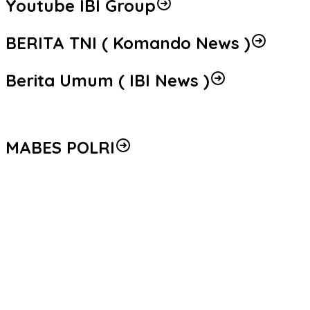
Youtube IBI Group
BERITA TNI ( Komando News )
Berita Umum ( IBI News )
MABES POLRI
Peredaran 86,4 Kg Sabu dan 5.171 Butir Ekstasi Berhasil
Diungkap, Bareskrim Polri Amankan Enam Tersangka
Seleksi Taruna Akpol Masuk Tahap Akhir, Wakapolri Pimpin
Pemeriksaan Penampilan 404 Catar
Mengenal Brigjen Pol. Drs. Ahmad Musthofa Kamal, S.H., Perwira
Humas Berpengalaman dengan Rekam Jejak Pengabdian dari
Aceh hingga Mabes Polri