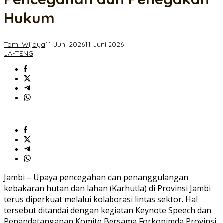
dan
Penegakan
Hukum
Hukum
Tomi Wijaya
11 Juni 2026
11 Juni 2026
JA-TENG
Jambi – Upaya pencegahan dan penanggulangan
kebakaran hutan dan lahan (Karhutla) di Provinsi Jambi
terus diperkuat melalui kolaborasi lintas sektor. Hal
tersebut ditandai dengan kegiatan Keynote Speech dan
Penandatanganan Komite Bersama Forkopimda Provinsi