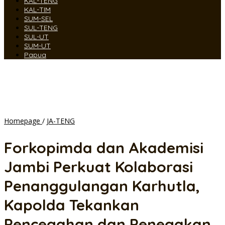
KAL-TENG
KAL-TIM
SUM-SEL
SUL-TENG
SUL-UT
SUM-UT
Papua
Forkopimda
Homepage
/
JA-TENG
dan
Akademisi
Forkopimda dan Akademisi
Jambi
Perkuat
Jambi Perkuat Kolaborasi
Kolaborasi
Penanggulangan
Penanggulangan Karhutla,
Karhutla,
Kapolda
Kapolda Tekankan
Tekankan
Pencegahan
Pencegahan dan Penegakan