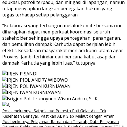
edukasi, patroli terpadu, dan mitigasi di lapangan, namun
tetap menyiapkan langkah penegakan hukum yang
tegas terhadap setiap pelanggaran.
“Kolaborasi yang terbangun melalui komite bersama ini
diharapkan dapat memperkuat koordinasi seluruh
stakeholder sehingga upaya pencegahan, penanganan,
dan pemulihan dampak Karhutla dapat berjalan lebih
efektif. Kesadaran masyarakat menjadi kunci utama agar
Provinsi Jambi terhindar dari bencana kabut asap dan
dampak Karhutla yang lebih luas,” tutupnya.
Navigasi
Pos sebelumnya
Satpolairud Polresta Pati Gelar Aksi Cek
Kesehatan Berlayar, Pastikan ABK Siap Melaut dengan Aman
pos
Pos berikutnya
Pelayanan Ramah dan Terarah, Duta Pelayanan
Ditlantas Polda Jateng Bantu Wajib Pajak Selesaikan Urusan STNK