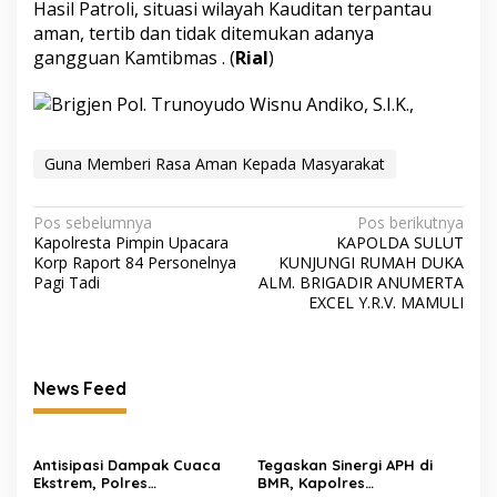
Hasil Patroli, situasi wilayah Kauditan terpantau
aman, tertib dan tidak ditemukan adanya
gangguan Kamtibmas . (
Rial
)
Guna Memberi Rasa Aman Kepada Masyarakat
Navigasi
Pos sebelumnya
Pos berikutnya
‎Kapolresta Pimpin Upacara
KAPOLDA SULUT
pos
Korp Raport 84 Personelnya
KUNJUNGI RUMAH DUKA
Pagi Tadi
ALM. BRIGADIR ANUMERTA
EXCEL Y.R.V. MAMULI
News Feed
Antisipasi Dampak Cuaca
Tegaskan Sinergi APH di
Ekstrem, Polres
BMR, Kapolres