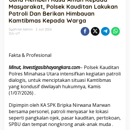
Aman
Masyarakat, Polsek Kauditan Lakukan
Kepada
Patroli Dan Berikan Himbauan
Masyarakat,
Kamtibmas Kepada Warga
Polsek
Kauditan
Syahrial Admin
2 Juli 2026
Lakukan
SUL-UT
Patroli
Dan
Berikan
Himbauan
Fakta & Profesional
Kamtibmas
Kepada
Minut, Investigasibhayangkara.com
– Polsek Kauditan
Warga
Polres Minahasa Utara intensifkan kegiatan patroli
dialogis, untuk menciptakan situasi Kamtibmas
yang kondusif diwilayah hukumnya, Kamis
(1/07/2026) .
Dipimpin oleh KA SPK Bripka Nirwana Marwan
bersama personel, patroli menyasar ke lokasi
seperti pangkalan ojek, pasar kauditan, pertokoan,
SPBU dan tempat nongkrong anak-anak muda .