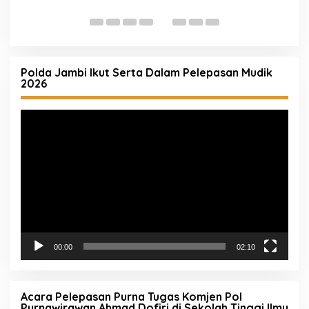
Spontan Kapolresta Pati Borong Dagangan
P
Rakyat Kecil
Polda Jambi Ikut Serta Dalam Pelepasan Mudik
2026
Pemutar
Video
00:00
02:10
Acara Pelepasan Purna Tugas Komjen Pol
Purnawirawan Ahmad Dofiri di Sekolah Tinggi Ilmu