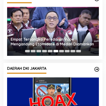
Empat Tersangka Peredaran Vape
K
Mengandung Etomidate di Medan Diamankan
P
K
DAERAH DKI JAKARTA