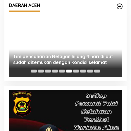
ah
sudah ditemukan dengan kondisi selamat
DAERAH ACEH
‎
S
Ja