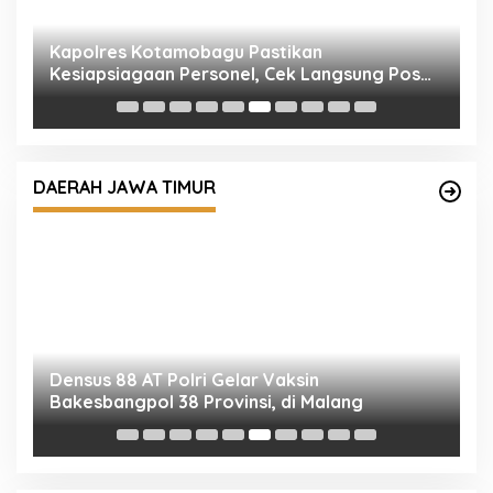
P
S
B
Densus 88 AT Polri Gelar Vaksin
Bakesbangpol 38 Provinsi, di Malang
DAERAH JAWA TIMUR
P
T
Dibuka Kapolda, 137 Siswa Diktuk Bintara