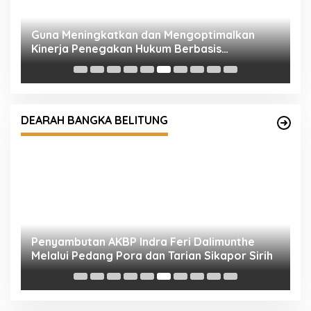
G
K
U
Penyambutan AKBP Indra Feri Dalimunthe
Melalui Pedang Pora dan Tarian Sikapor Sirih
DEARAH BANGKA BELITUNG
K
H
Polsek Sokan Berikan Penyuluhan Bahaya