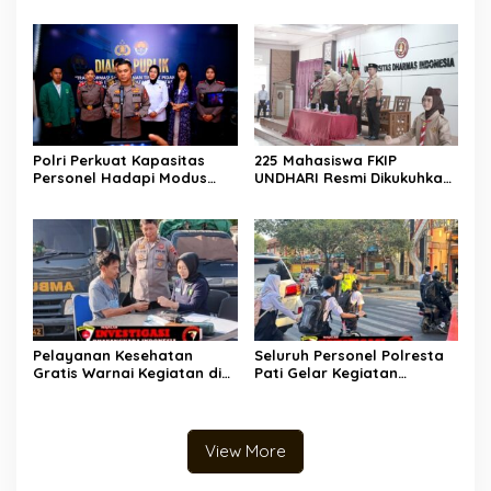
Direktur Korporasi sebagai
Kapolda Sumsel Tekankan
Tersangka Tragedi Maut
Perkuat Pelayanan Publik
Bus ALS
Polri Perkuat Kapasitas
225 Mahasiswa FKIP
Personel Hadapi Modus
UNDHARI Resmi Dikukuhkan
Love Scamming yang Kian
sebagai Pembina Pramuka
Kompleks
Mahir, Siap Cetak Generasi
Unggul Era Society 5.0
Pelayanan Kesehatan
Seluruh Personel Polresta
Gratis Warnai Kegiatan di
Pati Gelar Kegiatan
Alun-alun Pati, Polresta
Ambang Gangguan,
Pati Layani Masyarakat
Kompol Anwar: “Wujud
Pengabdian Polri untuk
Masyarakat”
View More