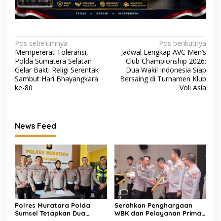
Navigasi
Pos sebelumnya
Pos berikutnya
Mempererat Toleransi,
Jadwal Lengkap AVC Men’s
pos
Polda Sumatera Selatan
Club Championship 2026:
Gelar Bakti Religi Serentak
Dua Wakil Indonesia Siap
Sambut Hari Bhayangkara
Bersaing di Turnamen Klub
ke-80
Voli Asia
News Feed
Polres Muratara Polda
Serahkan Penghargaan
Sumsel Tetapkan Dua
WBK dan Pelayanan Prima,