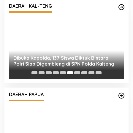
Polri Siap Digembleng di SPN Polda Kalteng
DAERAH KAL-TENG
S
K
R
Sat Lantas Polresta Edukasi Pengendara
Dengan Berikan Himbauan Tertib Berlalu
DAERAH PAPUA
Lintas.