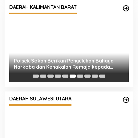
Narkoba dan Kenakalan Remaja kepada
DAERAH KALIMANTAN BARAT
Siswa Baru SMKN 1 Sokan
C
S
P
Kapolres Kotamobagu Pastikan
Kesiapsiagaan Personel, Cek Langsung Pos
DAERAH SULAWESI UTARA
Penjagaan hingga Tinjau Primkopol