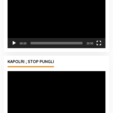
00:00
20:55
KAPOLRI ; STOP PUNGLI
Pemutar
Video