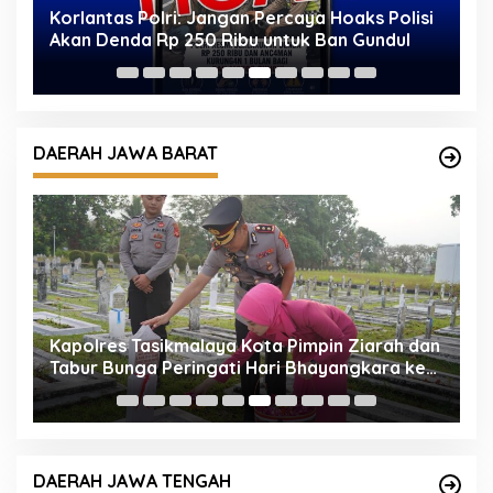
n
Korlantas Polri: Jangan Percaya Hoaks Polisi
W
Akan Denda Rp 250 Ribu untuk Ban Gundul
T
W
DAERAH JAWA BARAT
ah
Kapolres Tasikmalaya Kota Pimpin Ziarah dan
M
Tabur Bunga Peringati Hari Bhayangkara ke-
T
80
T
DAERAH JAWA TENGAH