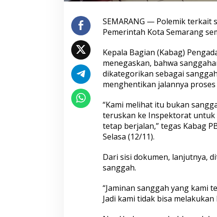
SEMARANG — Polemik terkait s
Pemerintah Kota Semarang se
Peredaran 86,4 Kg Sabu dan 5.171
Seleksi Taruna A
Butir Ekstasi Berhasil Diungkap,
Akhir, Wakapolri 
Kepala Bagian (Kabag) Pengada
Bareskrim Polri Amankan Enam
Pemeriksaan Pen
menegaskan, bahwa sanggahan y
Tersangka
Catar
dikategorikan sebagai sanggah
menghentikan jalannya proses 
“Kami melihat itu bukan sanggah
teruskan ke Inspektorat untuk
tetap berjalan,” tegas Kabag 
Selasa (12/11).
Dari sisi dokumen, lanjutnya, 
Polri Kerahkan 372 Taruna Akpol
Hadapi Ancaman
sanggah.
Dampingi Siswa di 73 Sekolah
Era Digital Polri 
Rakyat Bersama Taruna Akademi
Penguatan Intern
“Jaminan sanggah yang kami te
TNI
Jadi kami tidak bisa melakukan 