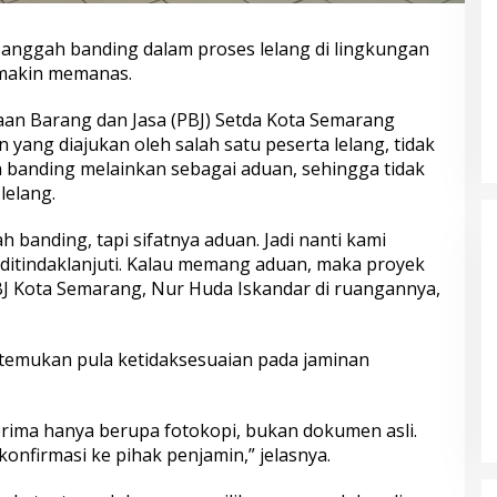
anggah banding dalam proses lelang di lingkungan
makin memanas.
kpol Masuk Tahap
Mengenal Brigjen Pol. Drs. Ahmad
Pimpin
Musthofa Kamal, S.H., Perwira
an Barang dan Jasa (PBJ) Setda Kota Semarang
ampilan 404
Humas Berpengalaman dengan
ang diajukan oleh salah satu peserta lelang, tidak
Rekam Jejak Pengabdian dari
 banding melainkan sebagai aduan, sehingga tidak
Aceh hingga Mabes Polri
lelang.
 banding, tapi sifatnya aduan. Jadi nanti kami
 ditindaklanjuti. Kalau memang aduan, maka proyek
PBJ Kota Semarang, Nur Huda Iskandar di ruangannya,
ditemukan pula ketidaksesuaian pada jaminan
 Love Scamming
Wakapolri: Bergabungnya Irjen
Gelar Dialog
Pol. Susilo Teguh Raharjo ke UBISA
al
Perkuat Jejaring Nasional Pusat
rima hanya berupa fotokopi, bukan dokumen asli.
Studi Kepolisian
konfirmasi ke pihak penjamin,” jelasnya.