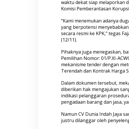
waktu dekat siap melaporkan d
Anak di Malam Hari
Komisi Pemberantasan Korupsi 
“Kami menemukan adanya duga
yang berpotensi menyebabkan 
secara resmi ke KPK,” tegas Fa
(12/11).
Pihaknya juga menegaskan, ba
Pemilihan Nomor: 01/P.XI-ACW
mekanisme tender dengan metode
Terendah dan Kontrak Harga S
Dalam dokumen tersebut, mekan
diberikan hak mengajukan sang
indikasi pelanggaran prosedura
pengadaan barang dan jasa, yakn
Namun CV Dunia Indah Jaya san
justru dilanggar oleh penyelen