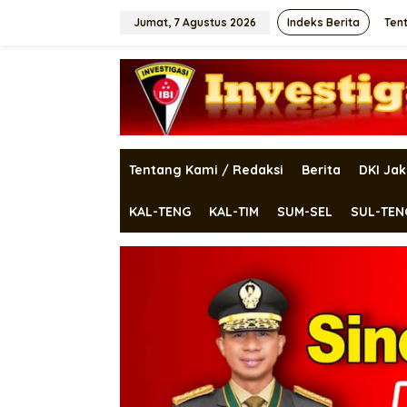
Lewati
ke
Jumat, 7 Agustus 2026
Indeks Berita
Ten
konten
Tentang Kami / Redaksi
Berita
DKI Jak
KAL-TENG
KAL-TIM
SUM-SEL
SUL-TEN