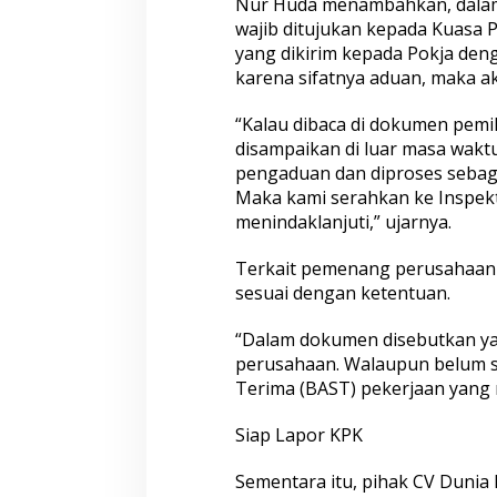
Nur Huda menambahkan, dalam
wajib ditujukan kepada Kuasa 
yang dikirim kepada Pokja den
karena sifatnya aduan, maka ak
“Kalau dibaca di dokumen pemil
disampaikan di luar masa waktu
Densus 88 AT Polri Bekali
Satreskim Polres
Paskibraka Kota Depok dengan
Kota Ungkap Kas
pengaduan dan diproses sebag
Penguatan Ideologi Pancasila dan
Satu Pelaku Resi
Maka kami serahkan ke Inspek
Pencegahan IRET
menindaklanjuti,” ujarnya.
Terkait pemenang perusahaan l
sesuai dengan ketentuan.
“Dalam dokumen disebutkan ya
perusahaan. Walaupun belum sat
Terima (BAST) pekerjaan yang re
Pelaku Tawuran Bersajam di
Warga Gombel L
Siap Lapor KPK
Mangkang Mayoritas Dibawah
Untung, Kerusak
Umur, Polda Jateng Himbau Orang
Akibat Proyek PT
Sementara itu, pihak CV Dunia 
Tua Perkuat Pengawasan Aktifitas
Siapkan Gugatan 