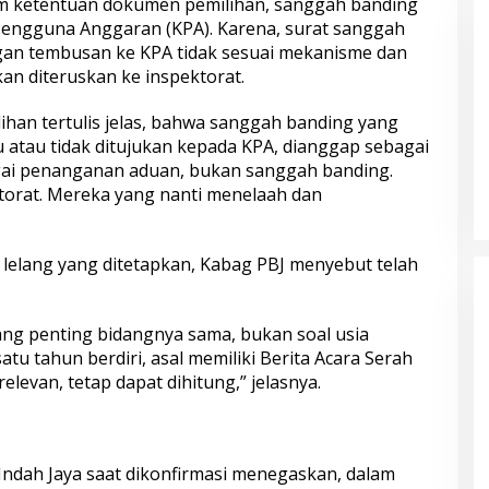
 ketentuan dokumen pemilihan, sanggah banding
Pengguna Anggaran (KPA). Karena, surat sanggah
gan tembusan ke KPA tidak sesuai mekanisme dan
an diteruskan ke inspektorat.
ihan tertulis jelas, bahwa sanggah banding yang
 atau tidak ditujukan kepada KPA, dianggap sebagai
 Tasikmalaya
Satreskrim Polres Tasikmalaya
us Curanmor,
Kota Amankan 3 Pelaku Kasus
ai penanganan aduan, bukan sanggah banding.
divis Diamankan
Ganjal ATM Lintas Propinsi
torat. Mereka yang nanti menelaah dan
elang yang ditetapkan, Kabag PBJ menyebut telah
ng penting bidangnya sama, bukan soal usia
u tahun berdiri, asal memiliki Berita Acara Serah
levan, tetap dapat dihitung,” jelasnya.
ama Desak Ganti
Tangkap Pelaku Tawuran
an Rumah Diduga
Bersajam, Polda Jateng Komitmen
 Pakuwon, FAR
Tindak Tegas Kelompok Remaja
Indah Jaya saat dikonfirmasi menegaskan, dalam
Berlapis
Yang Resahkan Masyarakat