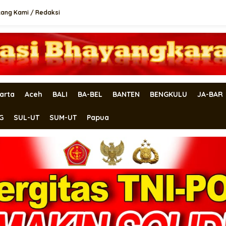
tang Kami / Redaksi
arta
Aceh
BALI
BA-BEL
BANTEN
BENGKULU
JA-BAR
G
SUL-UT
SUM-UT
Papua