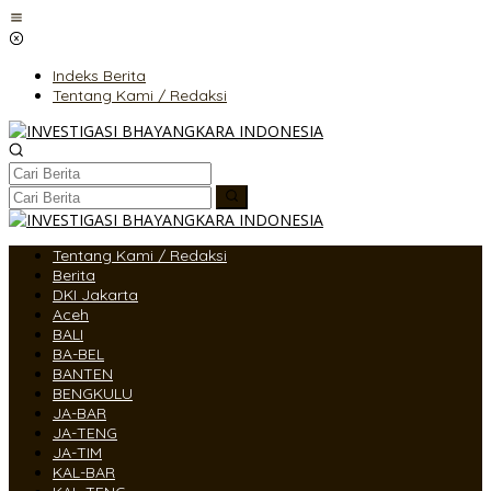
Lewati
ke
konten
Indeks Berita
Tentang Kami / Redaksi
Tentang Kami / Redaksi
Berita
DKI Jakarta
Aceh
BALI
BA-BEL
BANTEN
BENGKULU
JA-BAR
JA-TENG
JA-TIM
KAL-BAR