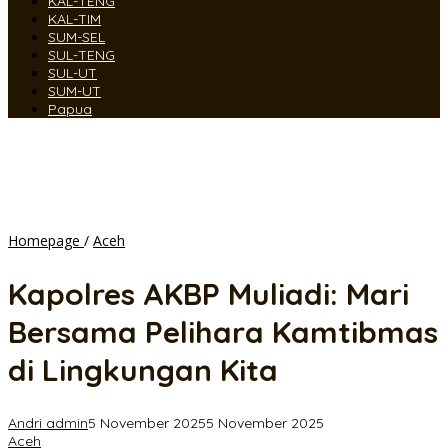
KAL-TENG
KAL-TIM
SUM-SEL
SUL-TENG
SUL-UT
SUM-UT
Papua
Kapolres
Homepage
/
Aceh
AKBP
Muliadi:
Kapolres AKBP Muliadi: Mari
Mari
Bersama
Bersama Pelihara Kamtibmas
Pelihara
Kamtibmas
di Lingkungan Kita
di
Lingkungan
Kita
Andri admin
5 November 2025
5 November 2025
Aceh