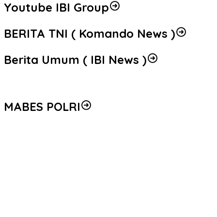
Youtube IBI Group
BERITA TNI ( Komando News )
Berita Umum ( IBI News )
MABES POLRI
Peredaran 86,4 Kg Sabu dan 5.171 Butir Ekstasi Berhasil
Diungkap, Bareskrim Polri Amankan Enam Tersangka
Seleksi Taruna Akpol Masuk Tahap Akhir, Wakapolri Pimpin
Pemeriksaan Penampilan 404 Catar
Mengenal Brigjen Pol. Drs. Ahmad Musthofa Kamal, S.H., Perwira
Humas Berpengalaman dengan Rekam Jejak Pengabdian dari
Aceh hingga Mabes Polri