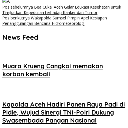
Navigasi
Pos sebelumnya
Bea Cukai Aceh Gelar Edukasi Kesehatan untuk
Tingkatkan Kepedulian terhadap Kanker dan Tumor
pos
Pos berikutnya
Wakapolda Sumsel Pimpin Apel Kesiapan
Penanggulangan Bencana Hidrometeorologi
News Feed
Muara Krueng Cangkoi memakan
korban kembali
‎‎Kapolda Aceh Hadiri Panen Raya Padi di
Pidie, Wujud Sinergi TNI-Polri Dukung
Swasembada Pangan Nasional