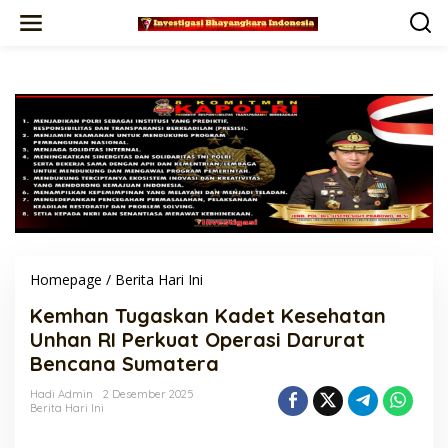
Lewati
ke
konten
Kemhan
Homepage
/
Berita Hari Ini
Tugaskan
Kemhan Tugaskan Kadet Kesehatan
Kadet
Kesehatan
Unhan RI Perkuat Operasi Darurat
Unhan
Bencana Sumatera
RI
Perkuat
Hadi Admin
2 Desember 2025
Operasi
Berita Hari Ini
Darurat
Bencana