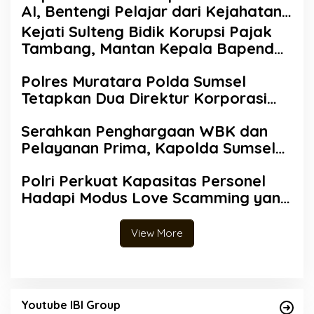
AI, Bentengi Pelajar dari Kejahatan
Siber
Kejati Sulteng Bidik Korupsi Pajak
Tambang, Mantan Kepala Bapenda
Donggala Resmi Tersangka
Polres Muratara Polda Sumsel
Tetapkan Dua Direktur Korporasi
sebagai Tersangka Tragedi Maut
Serahkan Penghargaan WBK dan
Bus ALS
Pelayanan Prima, Kapolda Sumsel
Tekankan Perkuat Pelayanan Publik
Polri Perkuat Kapasitas Personel
Hadapi Modus Love Scamming yang
Kian Kompleks
View More
Youtube IBI Group