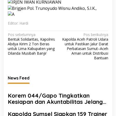
Editor: Hardi
Navigasi
Pos sebelumnya
Pos berikutnya
Bentuk Solidaritas, Kapolres
Kapolda Aceh Patroli Udara
pos
Abdya Kirim 2 Ton Beras
untuk Pastikan Jalur Darat
untuk Lima Kabupaten yang
Perbatasan Sumut–Aceh
Dilanda Musibah Banjir
Aman untuk Distribusi
Bantuan
News Feed
Korem 044/Gapo Tingkatkan
Kesiapan dan Akuntabilitas Jelang
Audit Itjen TNI
Kapolda Sumsel Siapkan 159 Trainer