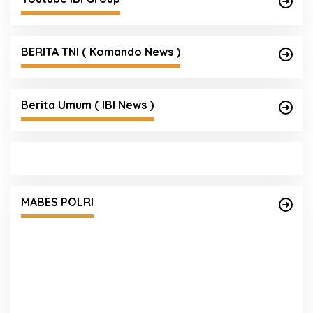
BERITA TNI ( Komando News )
Berita Umum ( IBI News )
Mengenal Brigjen Pol. Drs. Ahmad Musthofa
Kamal, S.H., Perwira Humas Berpengalaman
MABES POLRI
dengan Rekam Jejak Pengabdian dari Aceh
hingga Mabes Polri