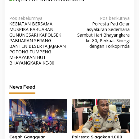
Navigasi
Pos sebelumnya
Pos berikutnya
KEGIATAN BERSAMA
Polresta Pati Gelar
pos
MUSPIKA PABUARAN-
Tasyakuran Sederhana
GUNUNGSARI KAPOLSEK
Sambut Hari Bhayangkara
PABUARAN SERANG
ke-80, Perkuat Sinergi
BANTEN BESERTA JAJARAN
dengan Forkopimda
POTONG TUMPENG
MERAYAKAN HUT-
BHAYANGKARA KE-80
News Feed
Cegah Gangguan
Polresta Siagakan 1.000