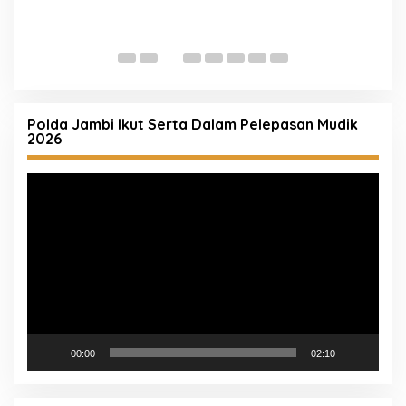
P
M
Polda Jambi Ikut Serta Dalam Pelepasan Mudik
2026
Pemutar
Video
00:00
02:10