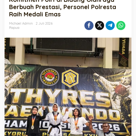
Bidang
Berbuah Prestasi, Personel Polresta
Olahraga
Raih Medali Emas
Berbuah
Prestasi,
Michael Admin
2 Juli 2026
Personel
Papua
Polresta
Raih
Medali
Emas