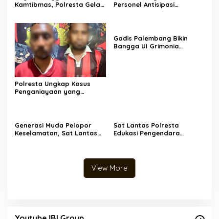
Kamtibmas, Polresta Gelar
Personel Antisipasi
Razia Gabungan di Wilayah
Rencana Aksi KNPB,
Heram
Kapolresta : Warga
Diimbau Tetap Beraktivitas
dengan Aman dan Kondusif
Gadis Palembang Bikin
Bangga UI Grimonia
Patriosa Sabet Wakil I
None Jakarta Pusat 2026,
Bawa Pulang Beasiswa
Puluhan Juta
Polresta Ungkap Kasus
Penganiayaan yang
Mengakibatkan Korban
Meninggal Dunia dalam
3×24 Jam, Dua Pelaku
Diamankan
Generasi Muda Pelopor
Sat Lantas Polresta
Keselamatan, Sat Lantas
Edukasi Pengendara
Polresta Bekali Siswa
Dengan Berikan Himbauan
Kesadaran Berlalu Lintas
Tertib Berlalu Lintas.
View More
Youtube IBI Group