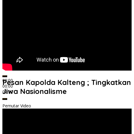
00:00
Pesan Kapolda Kalteng ; Tingkatkan
00:00
Jiwa Nasionalisme
02:32
Pemutar Video