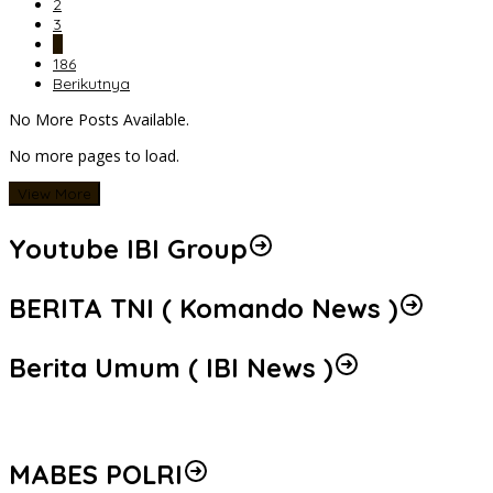
2
3
…
186
Berikutnya
No More Posts Available.
No more pages to load.
View More
Youtube IBI Group
BERITA TNI ( Komando News )
Berita Umum ( IBI News )
MABES POLRI