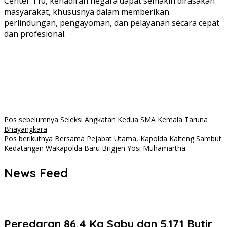
Center 110, kehadiran negara dapat semakin dirasakan
masyarakat, khususnya dalam memberikan
perlindungan, pengayoman, dan pelayanan secara cepat
dan profesional.
Navigasi
Pos sebelumnya
Seleksi Angkatan Kedua SMA Kemala Taruna
Bhayangkara
pos
Pos berikutnya
Bersama Pejabat Utama, Kapolda Kalteng Sambut
Kedatangan Wakapolda Baru Brigjen Yosi Muhamartha
News Feed
Peredaran 86,4 Kg Sabu dan 5.171 Butir