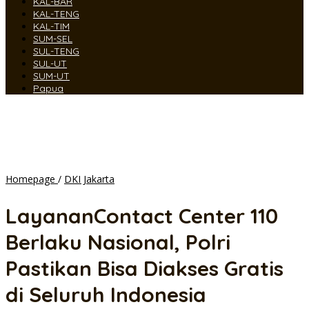
KAL-BAR
KAL-TENG
KAL-TIM
SUM-SEL
SUL-TENG
SUL-UT
SUM-UT
Papua
LayananContact
Homepage
/
DKI Jakarta
Center
110
LayananContact Center 110
Berlaku
Nasional,
Berlaku Nasional, Polri
Polri
Pastikan
Pastikan Bisa Diakses Gratis
Bisa
Diakses
di Seluruh Indonesia
Gratis