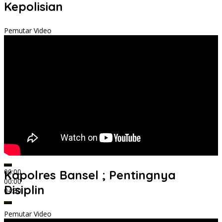
Kepolisian
Pemutar Video
00:00
Kapolres Bansel ; Pentingnya
00:00
Disiplin
04:30
Pemutar Video