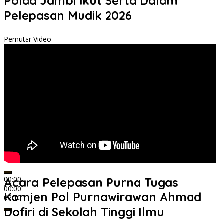
Polda Jambi Ikut Serta Dalam
Pelepasan Mudik 2026
Pemutar Video
00:00
Acara Pelepasan Purna Tugas
00:00
Komjen Pol Purnawirawan Ahmad
02:10
Dofiri di Sekolah Tinggi Ilmu