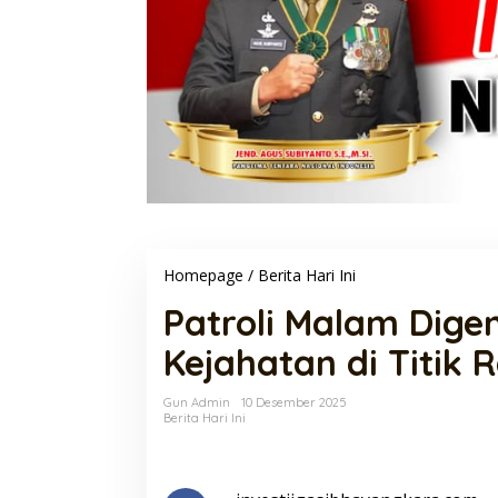
Patroli
Homepage
/
Berita Hari Ini
Malam
Patroli Malam Digen
Digencarkan,
Polisi
Kejahatan di Titik
Cegah
Aksi
Kejahatan
Gun Admin
10 Desember 2025
di
Berita Hari Ini
Titik
Rawan