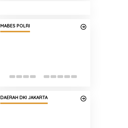
Satgas Haji dan Umrah Polri
Tetapkan 32 Tersangka, Kerugian
MABES POLRI
Korban Capai Rp116,7 Miliar
Empat Tersangk
Mengandung Eto
Diamankan
Buron Kasus Peredaran Ekstasi,
Haradongan Simanjuntak Berhasil
DAERAH DKI JAKARTA
Ditangkap di Riau