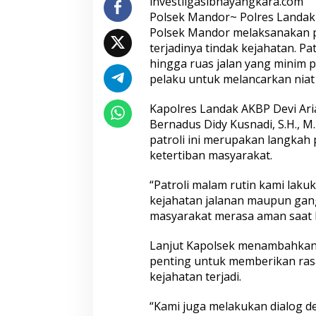
investiigasibhayangkara.com
Polsek Mandor~ Polres Landak ~
Polsek Mandor melaksanakan pa
Seleksi Taruna Akpol Masuk Tahap
Mengenal Brigjen
terjadinya tindak kejahatan. P
Akhir, Wakapolri Pimpin
Musthofa Kamal, S
hingga ruas jalan yang minim
Pemeriksaan Penampilan 404
Humas Berpenga
pelaku untuk melancarkan niat 
Catar
Rekam Jejak Pen
Aceh hingga Mabe
Kapolres Landak AKBP Devi Arian
Bernadus Didy Kusnadi, S.H., M
patroli ini merupakan langkah 
ketertiban masyarakat.
“Patroli malam rutin kami laku
kejahatan jalanan maupun gan
masyarakat merasa aman saat be
Hadapi Ancaman Love Scamming
Wakapolri: Berga
Era Digital Polri Gelar Dialog
Pol. Susilo Teguh
Lanjut Kapolsek menambahkan 
Penguatan Internal
Perkuat Jejaring 
penting untuk memberikan ras
Studi Kepolisian
kejahatan terjadi.
“Kami juga melakukan dialog d