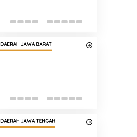
Korlantas Polri:
Hoaks Polisi Ak
Ribu untuk Ban G
Sambut Hari Bhayangkara ke-80,
Polri Bedah 80 Rumah Layak Huni,
DAERAH JAWA BARAT
Bapak Usin (85) Kini Miliki Rumah
Baru Berpanel Surya
Kapolres Tasikm
Ziarah dan Tabur
Hari Bhayangkar
Momen Keakraban Kapolresta
Pati dan Ketua Bhayangkari Saat
DAERAH JAWA TENGAH
Berbagi Ceria di TK Kemala
Bhayangkari