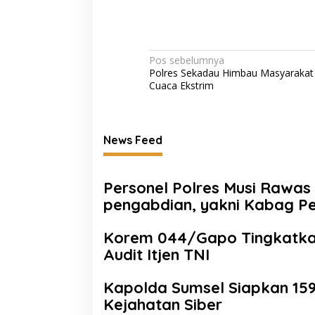
Navigasi
Pos sebelumnya
Polres Sekadau Himbau Masyaraka
pos
Cuaca Ekstrim
News Feed
Personel Polres Musi Rawa
pengabdian, yakni Kabag Pe
Kompol, naik setingkat dari
Korem 044/Gapo Tingkatkan
Audit Itjen TNI
Kapolda Sumsel Siapkan 159 
Kejahatan Siber