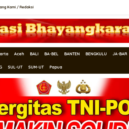
ang Kami / Redaksi
arta
Aceh
BALI
BA-BEL
BANTEN
BENGKULU
JA-BAR
G
SUL-UT
SUM-UT
Papua