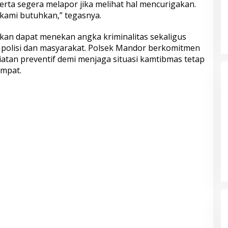
rta segera melapor jika melihat hal mencurigakan.
kami butuhkan,” tegasnya.
pkan dapat menekan angka kriminalitas sekaligus
olisi dan masyarakat. Polsek Mandor berkomitmen
s Tasikmalaya
Sambut Hari Bhayangkara ke-80,
atan preventif demi menjaga situasi kamtibmas tetap
elaku Kasus
Puslitbang Polri Salurkan 1.000
empat.
 Propinsi
Paket Sembako Door to Door di
Bogor
Tawuran
Datang Tanpa Khawatir, Pulang
 Jateng Komitmen
Membawa Kepuasan! Pelayanan
lompok Remaja
Humanis Samsat Semarang 2 Siap
asyarakat
Melayani Anda