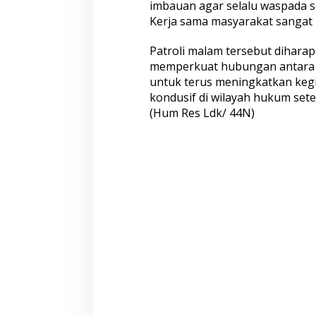
imbauan agar selalu waspada se
Kerja sama masyarakat sangat 
Patroli malam tersebut dihara
memperkuat hubungan antara p
Satreskim Polres Tasikmalaya
Satreskrim Polre
untuk terus meningkatkan kegi
Kota Ungkap Kasus Curanmor,
Kota Amankan 3 P
kondusif di wilayah hukum set
Satu Pelaku Residivis Diamankan
Ganjal ATM Lintas
(Hum Res Ldk/ 44N)
Warga Gombel Lama Desak Ganti
Tangkap Pelaku 
Untung, Kerusakan Rumah Diduga
Bersajam, Polda
Akibat Proyek PT Pakuwon, FAR
Tindak Tegas Ke
Siapkan Gugatan Berlapis
Yang Resahkan M