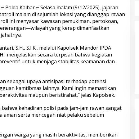
 Polda Kalbar ~ Selasa malam (9/12/2025), jajaran
troli malam di sejumlah lokasi yang dianggap rawan
 Pol. Drs. Ahmad
Polri Gandeng UPH dan Komdigi
atroli ini menyasar kawasan pemukiman, pertokoan,
.H., Perwira
Edukasi Mahasiswa Cegah Judi
 penerangan—wilayah yang kerap dimanfaatkan
laman dengan
Online Lewat Program Polri Goes
jahatnya.
gabdian dari
to Campus
s Polri
tari, S.H., S.I.K., melalui Kapolsek Mandor IPDA
.H., menjelaskan secara terpisah bahwa kegiatan
preventif untuk menjaga stabilitas keamanan dan
kan sebagai upaya antisipasi terhadap potensi
gguan kamtibmas lainnya. Kami ingin memastikan
raktivitas maupun beristirahat,” jelas Kapolsek.
bungnya Irjen
Polda Metro Jaya Kembalikan 67
 Raharjo ke UBISA
Kendaraan kepada Pemilik yang
bahwa kehadiran polisi pada jam-jam rawan sangat
Nasional Pusat
Sah
a aman serta mencegah niat pelaku sebelum
engan warga yang masih beraktivitas, memberikan