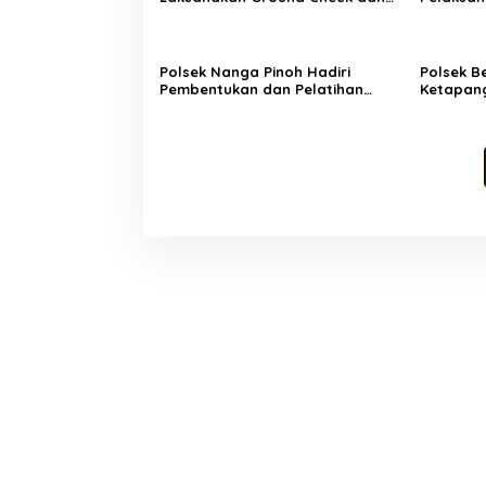
Verifikasi Hotspot di Desa
2026 unt
Langan
Perekon
Polsek Nanga Pinoh Hadiri
Polsek B
Pembentukan dan Pelatihan
Ketapan
Masyarakat Peduli Api Desa
SPBU, An
Semadin Lengkong
Berulang