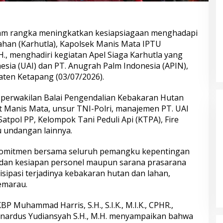
lam rangka meningkatkan kesiapsiagaan menghadapi
ahan (Karhutla), Kapolsek Manis Mata IPTU
H., menghadiri kegiatan Apel Siaga Karhutla yang
nesia (UAI) dan PT. Anugrah Palm Indonesia (APIN),
ten Ketapang (03/07/2026).
Irjen
Polda Metro Jaya Kembalikan 67
Buron 
 ke UBISA
Kendaraan kepada Pemilik yang
Harad
h perwakilan Balai Pengendalian Kebakaran Hutan
 Pusat
Sah
Ditang
 Manis Mata, unsur TNI-Polri, manajemen PT. UAI
Satpol PP, Kelompok Tani Peduli Api (KTPA), Fire
u undangan lainnya.
k komitmen bersama seluruh pemangku kepentingan
dan kesiapan personel maupun sarana prasarana
ipasi terjadinya kebakaran hutan dan lahan,
emarau.
 Muhammad Harris, S.H., S.I.K., M.I.K., CPHR.,
alaya
Sambut Hari Bhayangkara ke-80,
Sambu
nardus Yudiansyah S.H., M.H. menyampaikan bahwa
asus
Puslitbang Polri Salurkan 1.000
Polri 