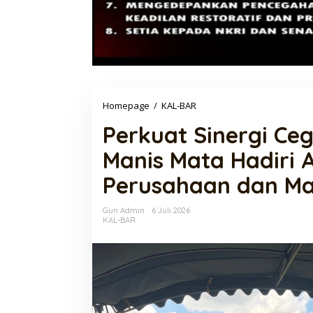
Perkuat
Homepage
/
KAL-BAR
Sinergi
Perkuat Sinergi Ce
Cegah
Karhutla,
Manis Mata Hadiri 
Kapolsek
Manis
Perusahaan dan M
Mata
Hadiri
Apel
Gun Admin
6 Juli 2026
Siaga
KAL-BAR
Bersama
Perusahaan
dan
Masyarakat