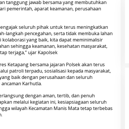
kan tanggung jawab bersama yang membutuhkan
Paket Sembako Door to Door di
Bapak 
 dari pemerintah, aparat keamanan, perusahaan
Bogor
Baru 
engajak seluruh pihak untuk terus meningkatkan
ah-langkah pencegahan, serta tidak membuka lahan
kolaborasi yang baik, kita dapat meminimalisir
lahan sehingga keamanan, kesehatan masyarakat,
tap terjaga,” ujar Kapolsek
es Ketapang bersama jajaran Polsek akan terus
Datang Tanpa Khawatir, Pulang
Momen
lui patroli terpadu, sosialisasi kepada masyarakat,
Komitmen
Membawa Kepuasan! Pelayanan
Pati d
Remaja
Humanis Samsat Semarang 2 Siap
Berbag
yang baik dengan perusahaan dan seluruh
at
Melayani Anda
Bhaya
 ancaman Karhutla.
berlangsung dengan aman, tertib, dan penuh
kan melalui kegiatan ini, kesiapsiagaan seluruh
ngga wilayah Kecamatan Manis Mata tetap terbebas
.