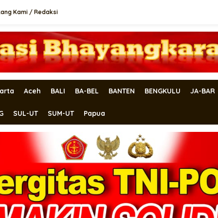
tang Kami / Redaksi
arta
Aceh
BALI
BA-BEL
BANTEN
BENGKULU
JA-BAR
G
SUL-UT
SUM-UT
Papua