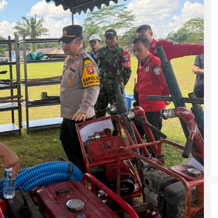
s. Ahmad
Polri Gandeng UPH dan Komdigi
Satgas
wira
Edukasi Mahasiswa Cegah Judi
Tetapk
engan
Online Lewat Program Polri Goes
Korban
dari
to Campus