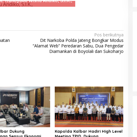
ol. Trunoyudo Wisnu Andiko, S.I.K.,
Pos berikutnya
matan
Dit Narkoba Polda Jateng Bongkar Modus
“Alamat Web” Peredaran Sabu, Dua Pengedar
Diamankan di Boyolali dan Sukoharjo
lbar Dukung
Kapolda Kalbar Hadiri High Level
aan Sensus Ekonomi
Meeting TPID, Dukung