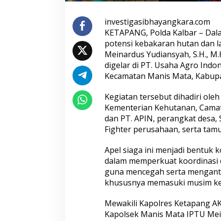
Aceh hingga Mabes Polri
investigasibhayangkara.com
KETAPANG, Polda Kalbar – Da
potensi kebakaran hutan dan l
Meinardus Yudiansyah, S.H., M.
digelar di PT. Usaha Agro Indo
Kecamatan Manis Mata, Kabupa
 Ancaman Love Scamming
Wakapolri: Bergabungnya 
ital Polri Gelar Dialog
Pol. Susilo Teguh Raharjo
Kegiatan tersebut dihadiri ole
tan Internal
Perkuat Jejaring Nasional
Kementerian Kehutanan, Camat
Studi Kepolisian
dan PT. APIN, perangkat desa, 
Fighter perusahaan, serta tam
Apel siaga ini menjadi bentu
dalam memperkuat koordinasi 
guna mencegah serta mengantis
khususnya memasuki musim k
Mewakili Kapolres Ketapang AKBP
kim Polres Tasikmalaya
Satreskrim Polres Tasikm
Kapolsek Manis Mata IPTU Mei
ngkap Kasus Curanmor,
Kota Amankan 3 Pelaku K