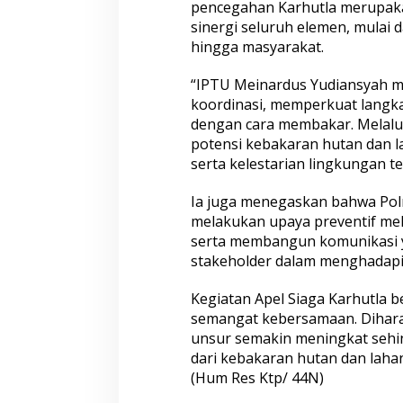
pencegahan Karhutla merupa
elaku Residivis Diamankan
Ganjal ATM Lintas Propinsi
sinergi seluruh elemen, mulai
hingga masyarakat.
“IPTU Meinardus Yudiansyah m
koordinasi, memperkuat langk
dengan cara membakar. Melalui 
potensi kebakaran hutan dan 
serta kelestarian lingkungan te
Ia juga menegaskan bahwa Polr
Gombel Lama Desak Ganti
Tangkap Pelaku Tawuran
melakukan upaya preventif mela
, Kerusakan Rumah Diduga
Bersajam, Polda Jateng 
 Proyek PT Pakuwon, FAR
Tindak Tegas Kelompok 
serta membangun komunikasi 
n Gugatan Berlapis
Yang Resahkan Masyarak
stakeholder dalam menghadapi
Kegiatan Apel Siaga Karhutla 
semangat kebersamaan. Diharap
unsur semakin meningkat sehi
dari kebakaran hutan dan lahan
(Hum Res Ktp/ 44N)