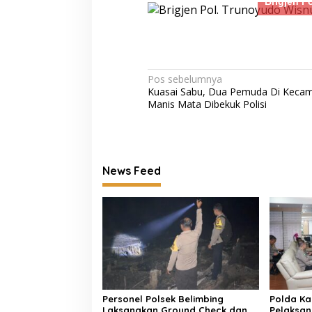
Brigjen P
Navigasi
Pos sebelumnya
Kuasai Sabu, Dua Pemuda Di Keca
pos
Manis Mata Dibekuk Polisi
News Feed
Personel Polsek Belimbing
Polda Ka
Laksanakan Ground Check dan
Pelaksan