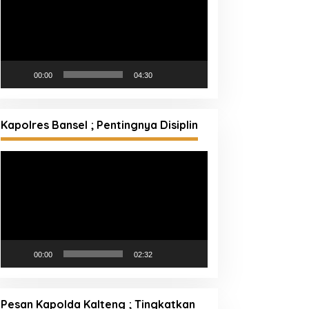
00:00
04:30
Kapolres Bansel ; Pentingnya Disiplin
Pemutar
Video
00:00
02:32
Pesan Kapolda Kalteng ; Tingkatkan