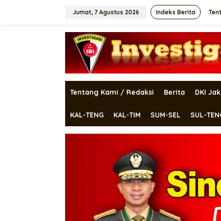
Lewati
ke
Jumat, 7 Agustus 2026
Indeks Berita
Ten
konten
Tentang Kami / Redaksi
Berita
DKI Jak
KAL-TENG
KAL-TIM
SUM-SEL
SUL-TEN