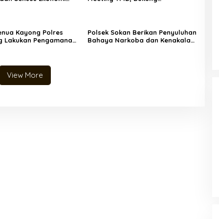
uk Penguatan Data
Pengendalian Inflasi dan
omian Daerah
Stabilitas Kamtibmas
enua Kayong Polres
Polsek Sokan Berikan Penyuluhan
g Lakukan Pengamanan
Bahaya Narkoba dan Kenakalan
tisipasi Pengisian BBM
Remaja kepada Siswa Baru SMKN
1 Sokan
View More