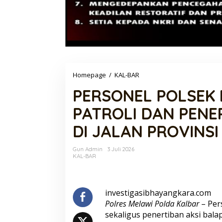
PERSONEL
Homepage
/
KAL-BAR
POLSEK
PERSONEL POLSEK 
ELLA
HILIR
PATROLI DAN PENER
GELAR
PATROLI
DI JALAN PROVINS
DAN
PENERTIBAN
AKSI
Gun Admin
3 Juli 2026
BALAP
KAL-BAR
LIAR
DI
JALAN
PROVINSI
investigasibhayangkara.com
DESA
Polres Melawi Polda Kalbar
– Pers
POPAI–
sekaligus penertiban aksi balap
DOMET