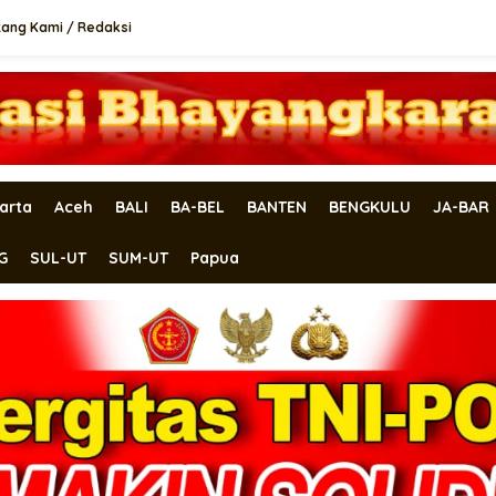
tang Kami / Redaksi
arta
Aceh
BALI
BA-BEL
BANTEN
BENGKULU
JA-BAR
G
SUL-UT
SUM-UT
Papua