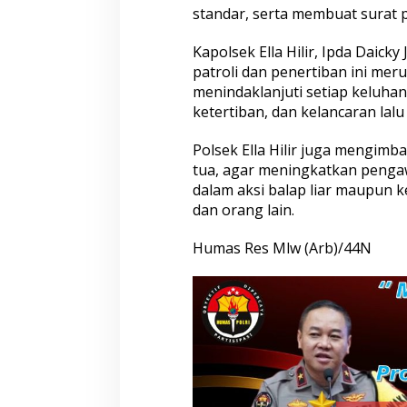
standar, serta membuat surat 
Kapolsek Ella Hilir, Ipda Daick
patroli dan penertiban ini mer
Seleksi Taruna Akpol Masuk Tahap
Mengenal Brigjen
menindaklanjuti setiap keluha
Akhir, Wakapolri Pimpin
Musthofa Kamal, S
Pemeriksaan Penampilan 404
Humas Berpenga
ketertiban, dan kelancaran lalu 
Catar
Rekam Jejak Pen
Aceh hingga Mabe
Polsek Ella Hilir juga mengim
tua, agar meningkatkan pengaw
dalam aksi balap liar maupun k
dan orang lain.
Humas Res Mlw (Arb)/44N
Hadapi Ancaman Love Scamming
Wakapolri: Berga
Era Digital Polri Gelar Dialog
Pol. Susilo Teguh
Penguatan Internal
Perkuat Jejaring 
Studi Kepolisian