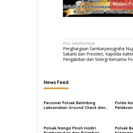
Brigjen P
Satreskim Polres Tasikmalaya
Satreskrim Polre
Navigasi
Pos sebelumnya
Kota Ungkap Kasus Curanmor,
Kota Amankan 3 P
Penghargaan Samkaryanugraha Nu
pos
Satu Pelaku Residivis Diamankan
Ganjal ATM Lintas
Sakanti dari Presiden, Kapolda Kalte
Pengabdian dan Sinergi Bersama F
News Feed
Personel Polsek Belimbing
Polda Ka
Laksanakan Ground Check dan
Pelaksan
Verifikasi Hotspot di Desa
2026 unt
Mengetuk Pintu Langit Lewat
Kurang dari 5 Jam
Langan
Perekon
Kepedulian: Aksi Spontan
Terduga Pencuri 
Kapolresta Pati Borong
Laporan Call Cent
Polsek Nanga Pinoh Hadiri
Polsek B
Dagangan Rakyat Kecil
Pembentukan dan Pelatihan
Ketapan