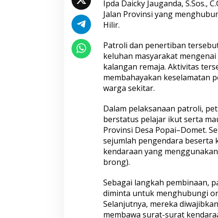
Ipda Daicky Jauganda, S.Sos., C
Jalan Provinsi yang menghubu
Hilir.
Patroli dan penertiban tersebu
keluhan masyarakat mengenai m
kalangan remaja. Aktivitas ter
membahayakan keselamatan pe
warga sekitar.
Dalam pelaksanaan patroli, p
berstatus pelajar ikut serta m
Provinsi Desa Popai–Domet. Sel
sejumlah pengendara beserta 
kendaraan yang menggunakan kna
brong).
Sebagai langkah pembinaan, pa
diminta untuk menghubungi or
Selanjutnya, mereka diwajibkan
membawa surat-surat kendaraa