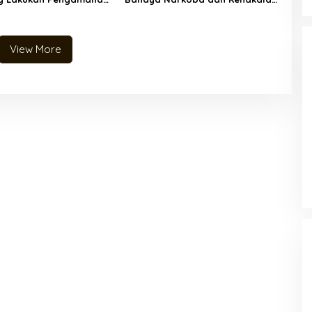
tisipasi Pengisian BBM
Remaja kepada Siswa Baru SMKN
1 Sokan
View More