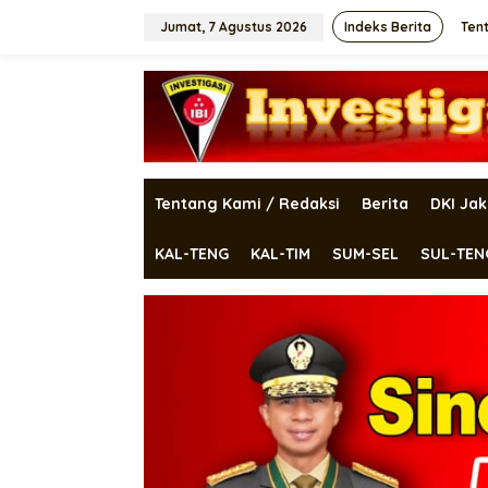
Lewati
ke
Jumat, 7 Agustus 2026
Indeks Berita
Ten
konten
Tentang Kami / Redaksi
Berita
DKI Jak
KAL-TENG
KAL-TIM
SUM-SEL
SUL-TEN