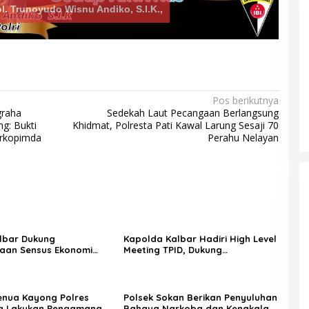
ol. Trunoyudo Wisnu Andiko, S.I.K.,
s Tasikmalaya
Sambut Hari Bhayangkara ke-80,
Pos berikutnya
elaku Kasus
Puslitbang Polri Salurkan 1.000
graha
Sedekah Laut Pecangaan Berlangsung
 Propinsi
Paket Sembako Door to Door di
ng: Bukti
Khidmat, Polresta Pati Kawal Larung Sesaji 70
Bogor
orkopimda
Perahu Nelayan
lbar Dukung
Kapolda Kalbar Hadiri High Level
aan Sensus Ekonomi
Meeting TPID, Dukung
uk Penguatan Data
Pengendalian Inflasi dan
, Polisi Ringkus
Sinergi untuk Indonesia Sehat,
omian Daerah
Stabilitas Kamtibmas
Motor Hasil
Biddokkes Polda Jateng
er 110
Gencarkan Deteksi Dini TB Paru
enua Kayong Polres
Polsek Sokan Berikan Penyuluhan
Melalui Bakti Indonesia IV
g Lakukan Pengamanan
Bahaya Narkoba dan Kenakalan