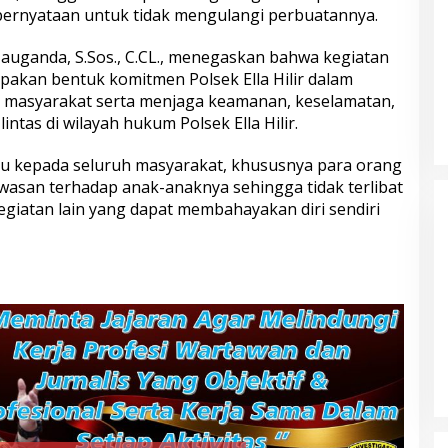
pernyataan untuk tidak mengulangi perbuatannya.
y Jauganda, S.Sos., C.CL., menegaskan bahwa kegiatan
upakan bentuk komitmen Polsek Ella Hilir dalam
 Pol. Drs. Ahmad
Polri Gandeng UPH dan Komdigi
n masyarakat serta menjaga keamanan, keselamatan,
.H., Perwira
Edukasi Mahasiswa Cegah Judi
laman dengan
Online Lewat Program Polri Goes
lintas di wilayah hukum Polsek Ella Hilir.
gabdian dari
to Campus
s Polri
bau kepada seluruh masyarakat, khususnya para orang
asan terhadap anak-anaknya sehingga tidak terlibat
egiatan lain yang dapat membahayakan diri sendiri
bungnya Irjen
Polda Metro Jaya Kembalikan 67
 Raharjo ke UBISA
Kendaraan kepada Pemilik yang
Nasional Pusat
Sah