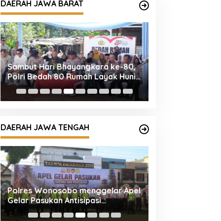
DAERAH JAWA BARAT
Sambut Hari Bhayangkara ke-80,
Kapolres Tasikm
Polri Bedah 80 Rumah Layak Huni,
Ziarah dan Tabur
Bapak Usin (85) Kini Miliki Rumah
Hari Bhayangkar
Baru Berpanel Surya
DAERAH JAWA TENGAH
Polres Wonosobo menggelar Apel
Safari Subuh Be
Gelar Pasukan Antisipasi
Kapolresta Pati
Kebakaran Hutan dan Lahan
Perkuat Sinergi
(Karhutla)