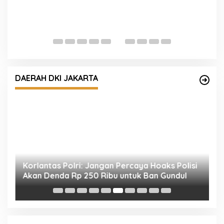
K
P
K
n
Korlantas Polri: Jangan Percaya Hoaks Polisi
Akan Denda Rp 250 Ribu untuk Ban Gundul
DAERAH DKI JAKARTA
W
T
W