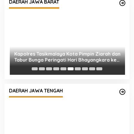
ah
Kapolres Tasikmalaya Kota Pimpin Ziarah dan
Tabur Bunga Peringati Hari Bhayangkara ke-
DAERAH JAWA BARAT
80
M
T
T
oh
Polresta Pati Beri Bantuan Air Bersih kepada
n
Masyarakat yang Terdampak Kekeringan
DAERAH JAWA TENGAH