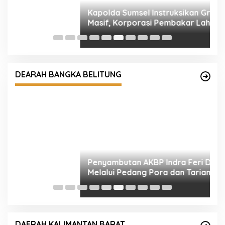
K
Di
K
Penyambutan AKBP Indra Feri Dalimunthe
Melalui Pedang Pora dan Tarian Sikapor Sirih
DEARAH BANGKA BELITUNG
K
H