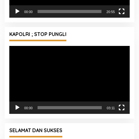
00:00
20:55
KAPOLRI ; STOP PUNGLI
Pemutar
Video
00:00
03:11