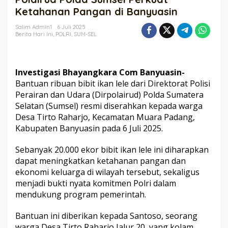
Perkuat
Ketahanan Pangan di Banyuasin
Ketahanan
Pangan
Salim Admin1
6 Juli 2025
Berita Hari Ini
,
POLRI
,
SUM-SEL
di
Banyuasin
Investigasi Bhayangkara Com Banyuasin-
Bantuan ribuan bibit ikan lele dari Direktorat Polisi
Perairan dan Udara (Dirpolairud) Polda Sumatera
Selatan (Sumsel) resmi diserahkan kepada warga
Desa Tirto Raharjo, Kecamatan Muara Padang,
Kabupaten Banyuasin pada 6 Juli 2025.
Sebanyak 20.000 ekor bibit ikan lele ini diharapkan
dapat meningkatkan ketahanan pangan dan
ekonomi keluarga di wilayah tersebut, sekaligus
menjadi bukti nyata komitmen Polri dalam
mendukung program pemerintah.
Bantuan ini diberikan kepada Santoso, seorang
warga Desa Tirto Raharjo Jalur 20, yang kolam