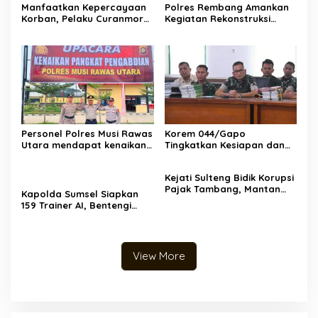
Manfaatkan Kepercayaan
Polres Rembang Amankan
Korban, Pelaku Curanmor
Kegiatan Rekonstruksi
Juwana Dibekuk Polisi di
Budaya “Sumpah Setia
Surabaya
Perang Lasem 1750”,
Berlangsung Aman dan
Kondusif
Personel Polres Musi Rawas
Korem 044/Gapo
Utara mendapat kenaikan
Tingkatkan Kesiapan dan
pangkat pengabdian, yakni
Akuntabilitas Jelang Audit
Kabag Perencanaan yang
Itjen TNI
Kejati Sulteng Bidik Korupsi
kini berpangkat Kompol,
Pajak Tambang, Mantan
naik setingkat dari AKBP.
Kapolda Sumsel Siapkan
Kepala Bapenda Donggala
159 Trainer AI, Bentengi
Resmi Tersangka
Pelajar dari Kejahatan
Siber
View More