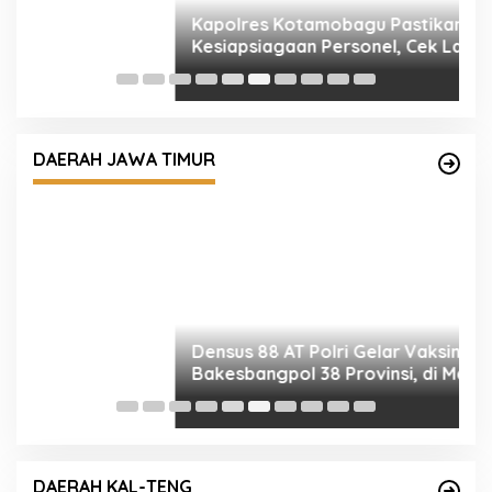
P
S
B
Densus 88 AT Polri Gelar Vaksin
Bakesbangpol 38 Provinsi, di Malang
DAERAH JAWA TIMUR
P
T