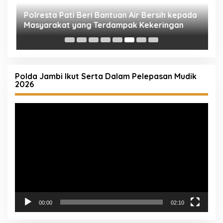
T
S
d
Polda Jambi Ikut Serta Dalam Pelepasan Mudik
2026
Pemutar
Video
00:00
02:10