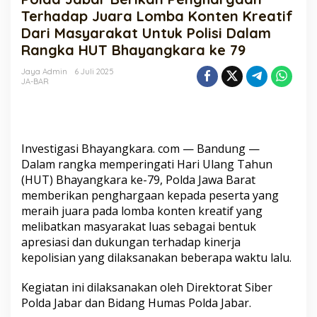
Penghargaan
Terhadap Juara Lomba Konten Kreatif
Terhadap
Dari Masyarakat Untuk Polisi Dalam
Juara
Rangka HUT Bhayangkara ke 79
Lomba
Konten
Jaya Admin
6 Juli 2025
Kreatif
JA-BAR
Dari
Masyarakat
Untuk
Polisi
Dalam
Investigasi Bhayangkara. com — Bandung —
Rangka
Dalam rangka memperingati Hari Ulang Tahun
HUT
Bhayangkara
(HUT) Bhayangkara ke-79, Polda Jawa Barat
ke
memberikan penghargaan kepada peserta yang
79
meraih juara pada lomba konten kreatif yang
melibatkan masyarakat luas sebagai bentuk
apresiasi dan dukungan terhadap kinerja
kepolisian yang dilaksanakan beberapa waktu lalu.
Kegiatan ini dilaksanakan oleh Direktorat Siber
Polda Jabar dan Bidang Humas Polda Jabar.