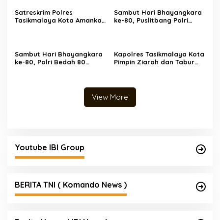
Satreskrim Polres
Sambut Hari Bhayangkara
Tasikmalaya Kota Amankan
ke-80, Puslitbang Polri
3 Pelaku Kasus Ganjal ATM
Salurkan 1.000 Paket
Lintas Propinsi
Sembako Door to Door di
Bogor
Sambut Hari Bhayangkara
Kapolres Tasikmalaya Kota
ke-80, Polri Bedah 80
Pimpin Ziarah dan Tabur
Rumah Layak Huni, Bapak
Bunga Peringati Hari
Usin (85) Kini Miliki Rumah
Bhayangkara ke-80
Baru Berpanel Surya
View More
Youtube IBI Group
BERITA TNI ( Komando News )
Berita Umum ( IBI News )