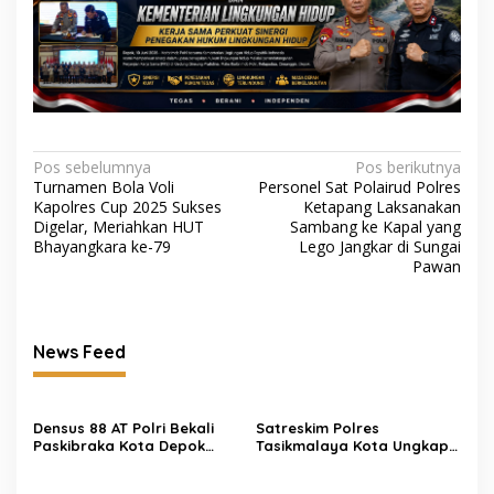
Navigasi
Pos sebelumnya
Pos berikutnya
Turnamen Bola Voli
Personel Sat Polairud Polres
pos
Kapolres Cup 2025 Sukses
Ketapang Laksanakan
Digelar, Meriahkan HUT
Sambang ke Kapal yang
Bhayangkara ke-79
Lego Jangkar di Sungai
Pawan
News Feed
Densus 88 AT Polri Bekali
Satreskim Polres
Paskibraka Kota Depok
Tasikmalaya Kota Ungkap
dengan Penguatan
Kasus Curanmor, Satu
Ideologi Pancasila dan
Pelaku Residivis Diamankan
Pencegahan IRET