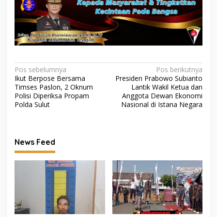
Navigasi
Pos sebelumnya
Pos berikutnya
Ikut Berpose Bersama
Presiden Prabowo Subianto
pos
Timses Paslon, 2 Oknum
Lantik Wakil Ketua dan
Polisi Diperiksa Propam
Anggota Dewan Ekonomi
Polda Sulut
Nasional di Istana Negara
News Feed