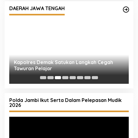
Tawuran Pelajar
DAERAH JAWA TENGAH
P
M
Polda Jambi Ikut Serta Dalam Pelepasan Mudik
2026
Pemutar
Video