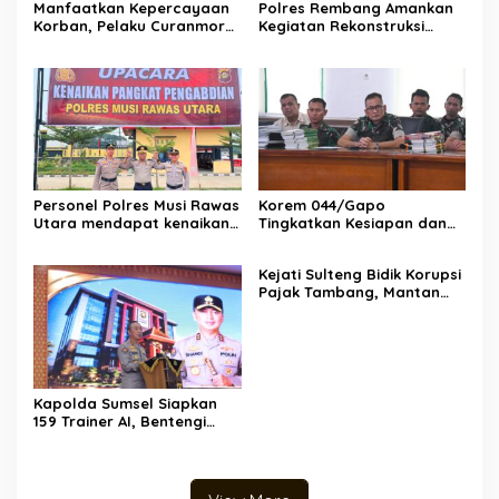
Manfaatkan Kepercayaan
Polres Rembang Amankan
Korban, Pelaku Curanmor
Kegiatan Rekonstruksi
Juwana Dibekuk Polisi di
Budaya “Sumpah Setia
Surabaya
Perang Lasem 1750”,
Berlangsung Aman dan
Kondusif
Personel Polres Musi Rawas
Korem 044/Gapo
Utara mendapat kenaikan
Tingkatkan Kesiapan dan
pangkat pengabdian, yakni
Akuntabilitas Jelang Audit
Kabag Perencanaan yang
Itjen TNI
Kejati Sulteng Bidik Korupsi
kini berpangkat Kompol,
Pajak Tambang, Mantan
naik setingkat dari AKBP.
Kepala Bapenda Donggala
Resmi Tersangka
Kapolda Sumsel Siapkan
159 Trainer AI, Bentengi
Pelajar dari Kejahatan
Siber