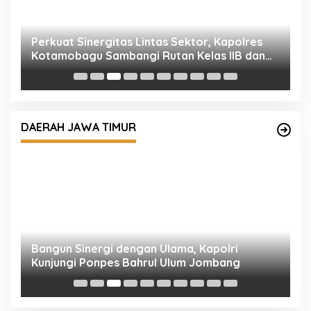
P
K
I
Bangun Sinergi dengan Ulama, Kapolri
Kunjungi Ponpes Bahrul Ulum Jombang
DAERAH JAWA TIMUR
R
M