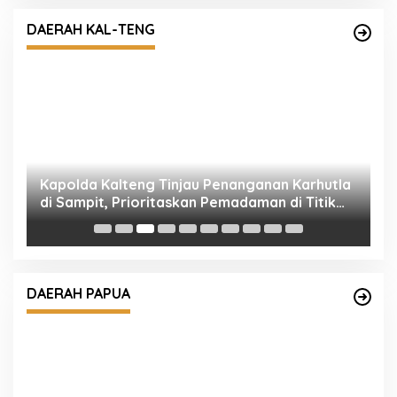
Kapolda Kalteng Tinjau Penanganan Karhutla
di Sampit, Prioritaskan Pemadaman di Titik
DAERAH KAL-TENG
Terbakar
K
D
Polresta Ungkap Kasus Penganiayaan yang
Mengakibatkan Korban Meninggal Dunia
DAERAH PAPUA
an
dalam 3×24 Jam, Dua Pelaku Diamankan