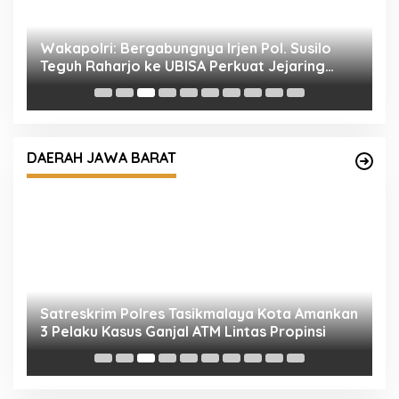
P
k
Satreskrim Polres Tasikmalaya Kota Amankan
3 Pelaku Kasus Ganjal ATM Lintas Propinsi
DAERAH JAWA BARAT
S
P
D
Kapolres Demak Satukan Langkah Cegah