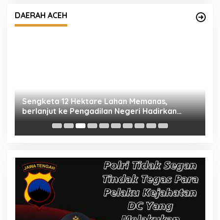
a
berlanjut ke Pengadilan Negeri Hadirkan
DAERAH ACEH
Empat Saksi
K
M