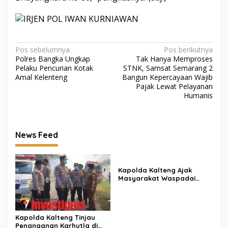
Navigasi
Pos sebelumnya
Pos berikutnya
Polres Bangka Ungkap
Tak Hanya Memproses
pos
Pelaku Pencurian Kotak
STNK, Samsat Semarang 2
Amal Kelenteng
Bangun Kepercayaan Wajib
Pajak Lewat Pelayanan
Humanis
News Feed
Kapolda Kalteng Ajak
Masyarakat Waspadai
Dampak El Nino dan Cegah
Karhutla
Kapolda Kalteng Tinjau
Penanganan Karhutla di