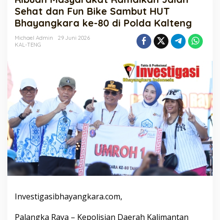
Jalan
Sehat dan Fun Bike Sambut HUT
Sehat
Bhayangkara ke-80 di Polda Kalteng
dan
Fun
Michael Admin
29 Juni 2026
Bike
KAL-TENG
Sambut
HUT
Bhayangkara
ke-
80
di
Polda
Kalteng
Investigasibhayangkara.com,
Palangka Raya – Kepolisian Daerah Kalimantan