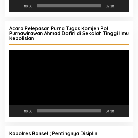
00:00
02:10
Acara Pelepasan Purna Tugas Komjen Pol
Purnawirawan Ahmad Dofiri di Sekolah Tinggi Ilmu
Kepolisian
Pemutar
Video
00:00
04:30
Kapolres Bansel ; Pentingnya Disiplin