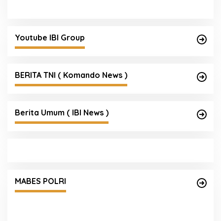
Youtube IBI Group
BERITA TNI ( Komando News )
Berita Umum ( IBI News )
Mengenal Brigjen Pol. Drs. Ahmad Musthofa
Kamal, S.H., Perwira Humas Berpengalaman
MABES POLRI
dengan Rekam Jejak Pengabdian dari Aceh
hingga Mabes Polri