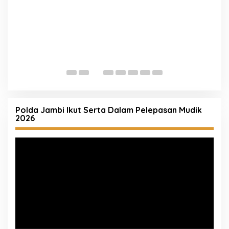
D
K
S
Polda Jambi Ikut Serta Dalam Pelepasan Mudik
2026
Pemutar
Video