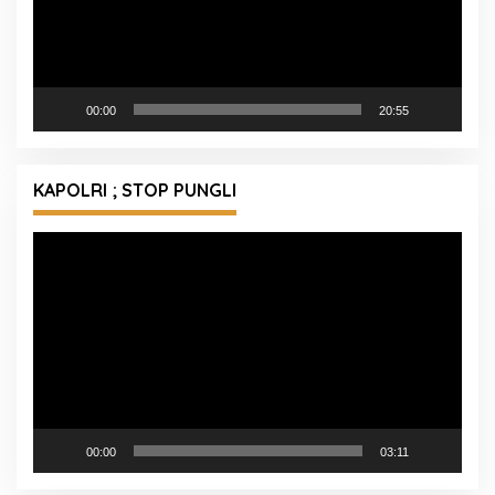
00:00
20:55
KAPOLRI ; STOP PUNGLI
Pemutar
Video
00:00
03:11