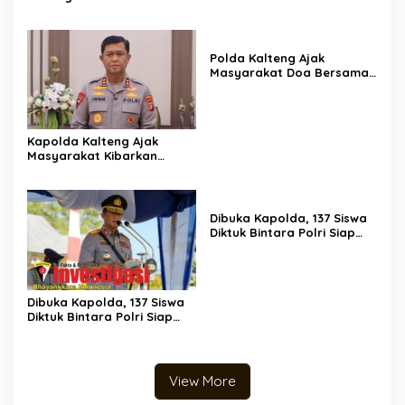
Sampit, Prioritaskan
Pemadaman di Titik
Terbakar
Polda Kalteng Ajak
Masyarakat Doa Bersama
Memohon Turunnya Hujan
Kapolda Kalteng Ajak
Masyarakat Kibarkan
Merah Putih Sambut HUT
ke-81 RI
Dibuka Kapolda, 137 Siswa
Diktuk Bintara Polri Siap
Digembleng di SPN Polda
Kalteng
Dibuka Kapolda, 137 Siswa
Diktuk Bintara Polri Siap
Digembleng di SPN Polda
Kalteng
View More