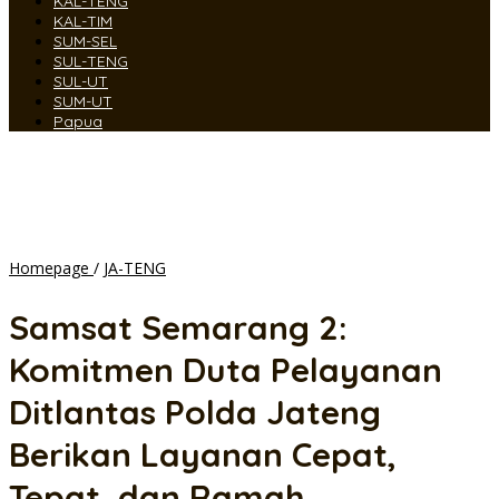
KAL-TENG
KAL-TIM
SUM-SEL
SUL-TENG
SUL-UT
SUM-UT
Papua
Samsat
Homepage
/
JA-TENG
Semarang
2:
Samsat Semarang 2:
Komitmen
Duta
Komitmen Duta Pelayanan
Pelayanan
Ditlantas
Ditlantas Polda Jateng
Polda
Jateng
Berikan Layanan Cepat,
Berikan
Layanan
Tepat, dan Ramah