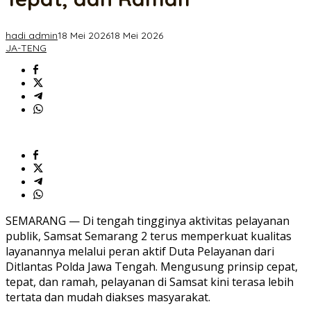
Cepat,
Tepat,
dan
hadi admin
18 Mei 2026
18 Mei 2026
Ramah
JA-TENG
SEMARANG — Di tengah tingginya aktivitas pelayanan
publik, Samsat Semarang 2 terus memperkuat kualitas
layanannya melalui peran aktif Duta Pelayanan dari
Ditlantas Polda Jawa Tengah. Mengusung prinsip cepat,
tepat, dan ramah, pelayanan di Samsat kini terasa lebih
tertata dan mudah diakses masyarakat.