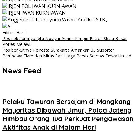
Editor: Hardi
Navigasi
Pos sebelumnya
Iptu Noviyar Yunus Pimpin Patroli Skala Besar
Polres Melawi
pos
Pos berikutnya
Polresta Surakarta Amankan 33 Suporter
Pembawa Flare dan Miras Saat Laga Persis Solo Vs Dewa United
News Feed
Pelaku Tawuran Bersajam di Mangkang
Mayoritas Dibawah Umur, Polda Jateng
Himbau Orang Tua Perkuat Pengawasan
Aktifitas Anak di Malam Hari