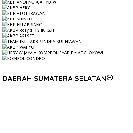
DAERAH SUMATERA SELATAN
Personel Polres Musi Rawas Utara mendapat kenaikan pangkat
pengabdian, yakni Kabag Perencanaan yang kini berpangkat
Kompol, naik setingkat dari AKBP.
Korem 044/Gapo Tingkatkan Kesiapan dan Akuntabilitas Jelang
Audit Itjen TNI