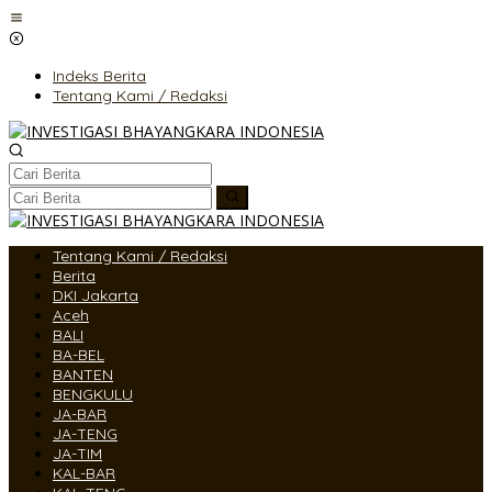
Lewati
ke
konten
Indeks Berita
Tentang Kami / Redaksi
Tentang Kami / Redaksi
Berita
DKI Jakarta
Aceh
BALI
BA-BEL
BANTEN
BENGKULU
JA-BAR
JA-TENG
JA-TIM
KAL-BAR