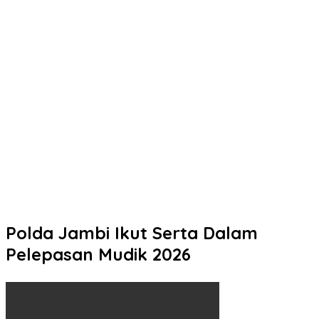
Datang Tanpa Khawatir, Pulang Membawa Kepuasan!
Pelayanan Humanis Samsat Semarang 2 Siap Melayani Anda
Momen Keakraban Kapolresta Pati dan Ketua Bhayangkari Saat
Berbagi Ceria di TK Kemala Bhayangkari
Mengetuk Pintu Langit Lewat Kepedulian: Aksi Spontan
Kapolresta Pati Borong Dagangan Rakyat Kecil
Kurang dari 5 Jam, Polisi Ringkus Terduga Pencuri Motor Hasil
Laporan Call Center 110
Sinergi untuk Indonesia Sehat, Biddokkes Polda Jateng
Gencarkan Deteksi Dini TB Paru Melalui Bakti Indonesia IV
Polda Jambi Ikut Serta Dalam
Pelepasan Mudik 2026